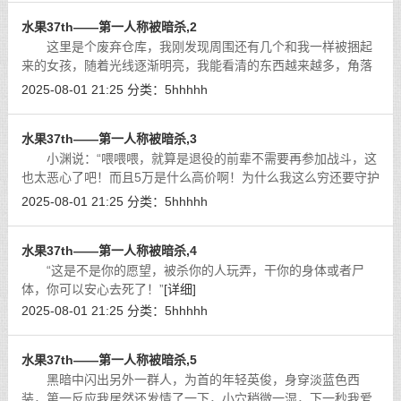
水果37th——第一人称被暗杀,2
这里是个废弃仓库，我刚发现周围还有几个和我一样被捆起
来的女孩，随着光线逐渐明亮，我能看清的东西越来越多，角落
里有个趴着的女孩，和我一样被捆着，逐渐我发现那是一具尸
2025-08-01 21:25
分类：
5hhhhh
体！之所以发现是尸体是因为她后脑勺
[详细]
水果37th——第一人称被暗杀,3
小渊说：“喂喂喂，就算是退役的前辈不需要再参加战斗，这
也太恶心了吧！而且5万是什么高价啊！为什么我这么穷还要守护
自己的处女保护城市和平，保护你这种人被肏得爽晕过去还能收
2025-08-01 21:25
分类：
5hhhhh
到一晚上50万的嫖资！”
[详细]
水果37th——第一人称被暗杀,4
“这是不是你的愿望，被杀你的人玩弄，干你的身体或者尸
体，你可以安心去死了！”
[详细]
2025-08-01 21:25
分类：
5hhhhh
水果37th——第一人称被暗杀,5
黑暗中闪出另外一群人，为首的年轻英俊，身穿淡蓝色西
装，第一反应我居然还发情了一下，小穴稍微一湿，下一秒我爱