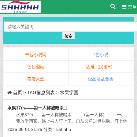
菜单
搜索
书包小说网
7色小说
色色漫画
囚爱（民国H）
禁漫天堂
极品淫乱合集
首页
> TAG信息列表 > 水果学园
水果37th——第一人称被暗杀,1
水果37th——第一人称被暗杀 （第一人称） 一、
我放学回家，路上被人盯上了，自从父母过世以后，盯上他
们遗产的人不少，希望我死的人不少，哪怕我只是个12岁女孩也
2025-08-01 21:25
分类：
5hhhhh
没有半点怜悯之情。我加快脚步
[详细]