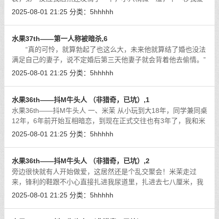
液简直结冰了，这分明就是万百狼本人！
[详细]
2025-08-01 21:25
分类：
5hhhhh
水果37th——第一人称被暗杀,6
“真的可怜，就算勃起了也这么大，未来他就算结了婚也没法
满足自己的妻子，说不定婚后第三天他妻子就会背着他去偷情。”
[详细]
2025-08-01 21:25
分类：
5hhhhh
水果36th——抖M牛头人 （非猎奇，已坑）,1
水果36th——抖M牛头人 一、米茉 从小玩到大18年，同学兼同桌
12年，6年前开始互相暗恋，到现在正式交往也有3年了，我和米
茉仿佛从生下来就一直在一起。我们作为情侣也只是到牵牵手亲
2025-08-01 21:25
分类：
5hhhhh
亲嘴的程度，亲嘴也不敢深吻，要说
[详细]
水果36th——抖M牛头人 （非猎奇，已坑）,2
旁边很快就有人开始做爱，这居然还是个乱交聚会！米茉走过
来，锋利的鞋跟不小心直接扎进我尿道里，扎进去七八厘米，我
不禁疼得惨叫一声！
[详细]
2025-08-01 21:25
分类：
5hhhhh