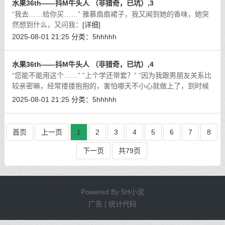
水果36th——抖M牛头人 （非猎奇，已坑）,3
“我去……给你买……” 雅慕扇扇裙子，我又闻到她的香味，她突
然想到什么，又问我：
[详细]
2025-08-01 21:25
分类：
5hhhhh
水果36th——抖M牛头人 （非猎奇，已坑）,4
“您能不能用这个……” “上个学还带套？” “因为我跟男朋友关系比
较亲密嘛，经常搂搂抱抱的，害怕哪天不小心就做上了，到时候
就给他用，没想到他也不积极，所以到现在还没用。尺寸可能有
2025-08-01 21:25
分类：
5hhhhh
点小，只能委屈您一下了。
[详细]
首页
上一页
1
2
3
4
5
6
7
8
下一页
共79页
Powered By
5H小说
广告 | 统计代码