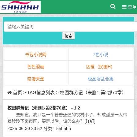
菜单
搜索
书包小说网
7色小说
色色漫画
囚爱（民国H）
禁漫天堂
极品淫乱合集
首页
> TAG信息列表 > 校园群芳记（未删1-第2部70章）
校园群芳记（未删1-第2部70章） - 1,2
要知道，我只是一个普普通通的农村小子，却敢孤身一人带
着玲玲下来市区，要是以后，该怎么办？
[详细]
2025-06-30 23:52
分类：
5hhhhh