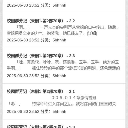
一个人拨动手中的手机报警，他们恨不得我再狠狠的教训一番这
2025-06-30 23:52
分类：
5hhhhh
些青帮的人。
[详细]
校园群芳记（未删1-第2部70章） - 2,2
「啊…」 一声亢奋的尖叫声从雪姐的口中传出，随后，
雪姐用尽全身的力气，抱紧我，她已经去了。
[详细]
2025-06-30 23:52
分类：
5hhhhh
校园群芳记（未删1-第2部70章） - 2,3
「哇，真柔软，哈哈…嗯，还很香，玉手，玉手，绝对的玉
手啊…」 抓住玲玲的手的那个流氓兴奋的叫道，还色迷迷的
闻了闻玲玲的手，一副淫荡的模样看向玲玲的胸脯。
[详细]
2025-06-30 23:52
分类：
5hhhhh
校园群芳记（未删1-第2部70章） - 2,1
００６-０１４章激情雪姐
「嘭…」 待得玲玲进入房间之后，我将房间的门重重的关
上，而此时，玲玲背对着我，不知道在想什么。
[详细]
2025-06-30 23:52
分类：
5hhhhh
校园群芳记（未删1-第2部70章） - 5,3