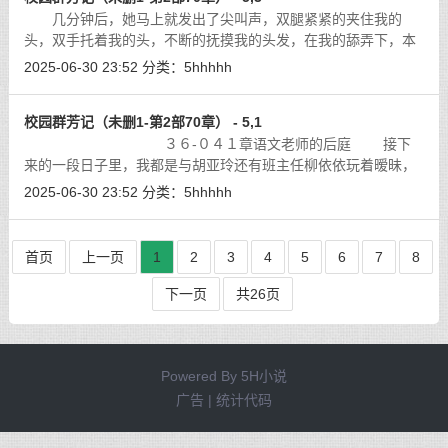
几分钟后，她马上就发出了尖叫声，双腿紧紧的夹住我的
头，双手托着我的头，不断的抚摸我的头发，在我的舔弄下，本
来就已经空虚寂寞的她又怎能忍受的了呢？
[详细]
2025-06-30 23:52
分类：
5hhhhh
校园群芳记（未删1-第2部70章） - 5,1
３６-０４１章语文老师的后庭 接下
来的一段日子里，我都是与胡亚玲还有班主任柳依依玩着暧昧，
情况也没有进展多少，对于胡亚玲与柳依依，我知道，她们对我
2025-06-30 23:52
分类：
5hhhhh
多少都有些好感。
[详细]
首页
上一页
1
2
3
4
5
6
7
8
下一页
共26页
Powered By
5H小说
广告 | 统计代码