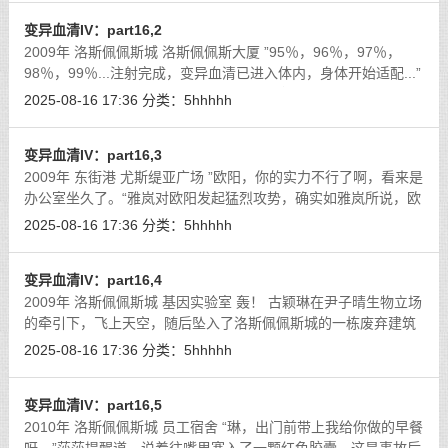
变异血清IV：part16,2
2009年 洛斯佩佩斯城 洛斯佩佩斯大厦 ”95％，96％，97％，
98％，99％...注射完成，变异血清已进入体内，身体开始适配...”
丽莎认真的操作着，莎莎焦急的等待着，唐晓琳则是面无表情，
2025-08-16 17:36
分类：
5hhhhh
难以捉摸。
[详细]
变异血清IV：part16,3
2009年 东街港 尤斯缇亚广场 ”欧阳，你的实力不行了啊，看来是
办公室坐久了。“雅岚对欧阳发起猛烈攻势，确实如雅岚所说，欧
阳因为长期的文职与指挥工作，战斗力已经大幅度下降。
[详细]
2025-08-16 17:36
分类：
5hhhhh
变异血清IV：part16,4
2009年 洛斯佩佩斯城 基因实验室 轰！ 古颖琳在尹子晴生物立场
的牵引下，飞上天空，随后坠入了洛斯佩佩斯城的一栋废弃建筑
当中。
[详细]
2025-08-16 17:36
分类：
5hhhhh
变异血清IV：part16,5
2010年 洛斯佩佩斯城 员工宿舍 “琳，出门前带上我给你做的早餐