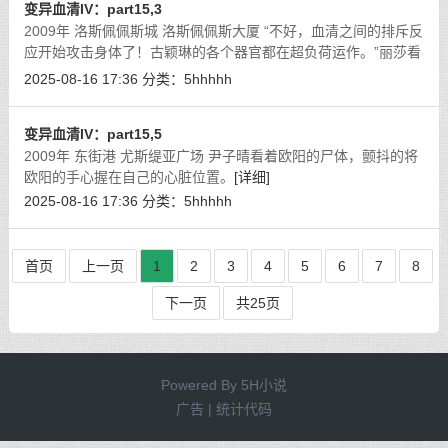
变异血清IV：part15,3
2009年 洛斯佩佩斯城 洛斯佩佩斯大厦 “不好，血清之间的排斥反
应开始攻击身体了！古颖琳的各个器官都在超负荷运作。”丽莎看
着情况不妙，脸上布满汗珠。
[详细]
2025-08-16 17:36
分类：
5hhhhh
变异血清IV：part15,5
2009年 东街港 尤斯缇亚广场 尹子晴看着欧阳的尸体，颤抖的将
欧阳的手心握在自己的心脏位置。
[详细]
2025-08-16 17:36
分类：
5hhhhh
首页
上一页
1
2
3
4
5
6
7
8
下一页
共25页
Powered By
5H小说
广告 | 统计代码