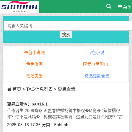
菜单
搜索
书包小说网
7色小说
色色漫画
囚爱（民国H）
禁漫天堂
极品淫乱合集
首页
> TAG信息列表 > 變異血清
变异血清IV：part16,1
传奇诞生 2009骞� 浜氬巻鍏嬫柉鍏卞拰鍥�M甯� “鍞愭檽鐞
冲？你不是凡缁�...杩欓噷鍒板簳鏄...这里到底是什么地方？”古
颖琳努力调整自己，尽可能让自己说出的话不是错乱的。
[详细]
2025-08-16 17:36
分类：
5hhhhh