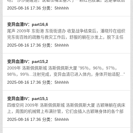
呀。”莎莎提醒道，说着往嘴里塞入了一颗红色胶囊。这是事故后
休养需要吃的药，至少莎莎是这样和古颖琳解释的。
[详细]
2025-08-16 17:36
分类：
5hhhhh
变异血清IV：part16,6
尾声 2009年 东街港 东街街道办 收复战争结束后，潘晓玲在组织
完东街百姓的疏散与救灾工作后，舒服的躺在沙发上，脱下主任
的铠甲，露出发达的肌肉；享受着马可的...膜拜？
[详细]
2025-08-16 17:36
分类：
5hhhhh
变异血清IV：part15,2
2009年 洛斯佩佩斯城 洛斯佩佩斯大厦 ”95％，96％，97％，
98％，99％...注射完成，变异血清已进入体内，身体开始适配...”
丽莎认真的操作着，莎莎焦急的等待着，唐晓琳则是面无表情，
2025-08-16 17:36
分类：
5hhhhh
难以捉摸。
[详细]
变异血清IV：part15,1
四维空间 2009年 洛斯佩佩斯城 洛斯佩佩斯大厦 古颖琳躺在病床
上，周围的机械臂上布满针管，它们会插入古颖琳身体的各个部
位，均匀的注射变异血清。
[详细]
2025-08-16 17:36
分类：
5hhhhh