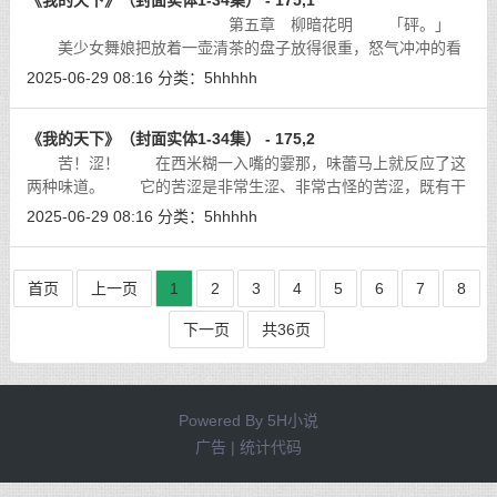
《我的天下》（封面实体1-34集） - 175,1
第五章 柳暗花明 「砰。」
美少女舞娘把放着一壶清茶的盘子放得很重，怒气冲冲的看
了我一眼，但并没出去，而是直接坐在了我的身后。
[详细]
2025-06-29 08:16
分类：
5hhhhh
《我的天下》（封面实体1-34集） - 175,2
苦！涩！ 在西米糊一入嘴的霎那，味蕾马上就反应了这
两种味道。 它的苦涩是非常生涩、非常古怪的苦涩，既有干
巴巴的粗糙口感，又有草木的青涩，让我明白了为什么就连波斯
2025-06-29 08:16
分类：
5hhhhh
岛人也大多将它作为猪食了。
[详细]
首页
上一页
1
2
3
4
5
6
7
8
下一页
共36页
Powered By
5H小说
广告 | 统计代码