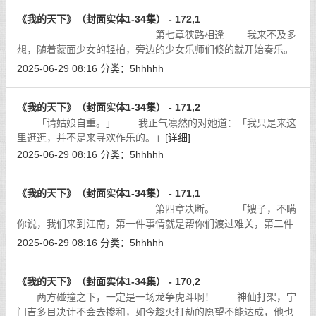
《我的天下》（封面实体1-34集） - 172,1
第七章狭路相逢 我来不及多
想，随着蒙面少女的轻拍，旁边的少女乐师们倏的就开始奏乐。
[详细]
2025-06-29 08:16
分类：
5hhhhh
《我的天下》（封面实体1-34集） - 171,2
「请姑娘自重。」 我正气凛然的对她道：「我只是来这
里逛逛，并不是来寻欢作乐的。」
[详细]
2025-06-29 08:16
分类：
5hhhhh
《我的天下》（封面实体1-34集） - 171,1
第四章决断。 「嫂子，不瞒
你说，我们来到江南，第一件事情就是帮你们渡过难关，第二件
事情……是有关哥哥的秘密任务。他将会在一个月之后到来，在
2025-06-29 08:16
分类：
5hhhhh
他没有办好事情之前，我们不能也不
[详细]
《我的天下》（封面实体1-34集） - 170,2
两方碰撞之下，一定是一场龙争虎斗啊！ 神仙打架，宇
门吉多目决计不会去掺和，如今趁火打劫的愿望不能达成，他也