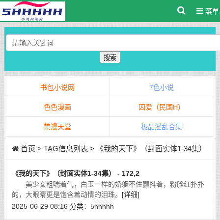
菜单
搜索
书包小说网
7色小说
色色漫画
囚爱（民国H）
禁漫天堂
极品淫乱合集
首页
> TAG信息列表 > 《我的天下》（封面实体1-34集）
《我的天下》（封面实体1-34集） - 172,2
美少女粗喘着气，白玉一样的娇躯不住颤抖着，粉脸红扑扑
的，大眼睛更是饱含着动情的泪珠。
[详细]
2025-06-29 08:16
分类：
5hhhhh