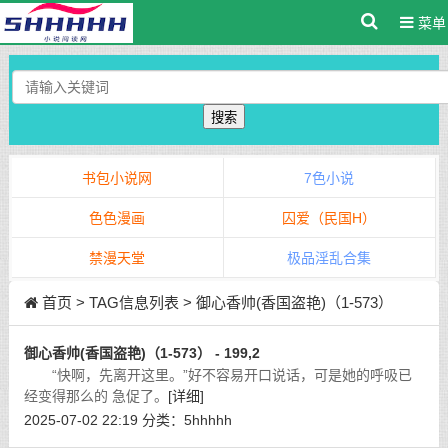
菜单
搜索
书包小说网
7色小说
色色漫画
囚爱（民国H）
禁漫天堂
极品淫乱合集
首页
> TAG信息列表 > 御心香帅(香国盗艳)（1-573）
御心香帅(香国盗艳)（1-573） - 199,2
“快啊，先离开这里。”好不容易开口说话，可是她的呼吸已
经变得那么的 急促了。
[详细]
2025-07-02 22:19
分类：
5hhhhh