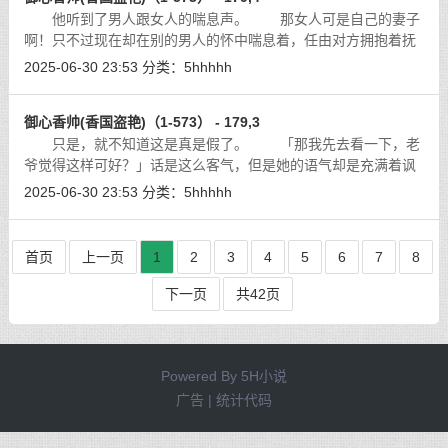
他听到了男人跟女人的喘息声。 那女人可是自己的妻子
啊！只不过现在却在别的男人的怀中喘息着，任由对方拥抱着抚
摸着她的身体？！
[详细]
2025-06-30 23:53
分类：
5hhhhh
御心香帅(香国盗艳)（1-573） - 179,3
只是，就不知道这是真是假了。 「那我先去看一下，老
爷觉得这样可好？」话是这么客气，但是她的语气却是充满着讽
刺，瞥了楚惊云一眼，她转身走出了地牢。看来是打算去祖庙看
2025-06-30 23:53
分类：
5hhhhh
看是不是真的有一份藏宝图藏在哪里
[详细]
首页
上一页
1
2
3
4
5
6
7
8
下一页
共42页
Powered By
5H小说
广告 | 统计代码