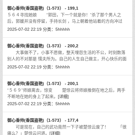
御心香帅(香国盗艳)（1-573） - 199,1
５６４寻找她娘 “郭田，下一个就是你！”杀了那个男人之
后，郭媛并没有停留，手持长剑 ，马上朝着他站着的方向冲过
去。
[详细]
2025-07-02 22:19
分类：
5hhhhh
御心香帅(香国盗艳)（1-573） - 200,2
大事做不了，小事不愿做，整天埋怨生活的不公，时刻数落
别人的不对那是 懦夫所为。自己的人生自己做主，开心快乐的面
对每一天，活得漂亮才是真本事 。
[详细]
2025-07-02 22:19
分类：
5hhhhh
御心香帅(香国盗艳)（1-573） - 200,1
“５６９”师娘离去，惊变 楚惊云将师娘推倒在地之后，两手
不断地在她的身上了起来。
[详细]
2025-07-02 22:19
分类：
5hhhhh
御心香帅(香国盗艳)（1-573） - 177,4
可是现在，自己的武功竟然一下子被楚惊云废了！ 「很
痛么？」楚惊云问道。
[详细]