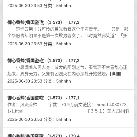
2025-06-30 23:53
分类：
5hhhhh
御心香帅(香国盗艳)（1-573） - 177,3
楚惊云用十分可怜的目光看着这个华府青年。 只是，那
个华服青年明显不是第一次欺男霸女了，此时竟然邪笑道：「多
么有味道的妞啊，少爷我对你更加有兴趣了！你们，去给我将她
2025-06-30 23:53
分类：
5hhhhh
的面纱扯掉！」他指着身边的侍卫道
[详细]
御心香帅(香国盗艳)（1-573） - 177,2
小鼻闻着从男人身上散发的阳刚之气，秦雪瑶不禁意乱心迷
起来，周身无力，又象有团烈火在内心深处开始燃烧。
[详细]
2025-06-30 23:53
分类：
5hhhhh
御心香帅(香国盗艳)（1-573） - 177,1
作者：风流香帅 字数：70.9万前文链接：thread-4080773-
1-1.html 【３５１】美人归心
[详
细]
2025-06-30 23:53
分类：
5hhhhh
御心香帅(香国盗艳)（1-573） - 179,4