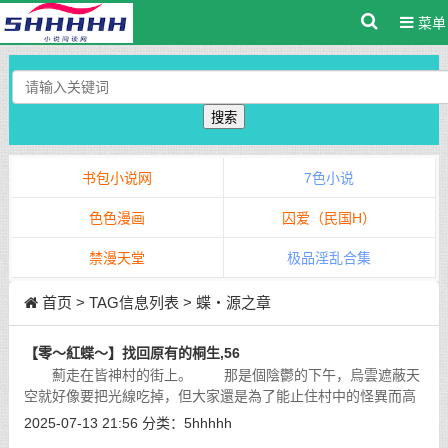
菜单
搜索
书包小说网
7色小说
色色漫画
囚爱（民国H）
禁漫天堂
极品淫乱合集
首页
> TAG信息列表 > 蝶・源之章
【零～紅蝶～】找回原有的桐生,56
薊走在皆神村的街上。 那是個陰鬱的下午，烏雲遮蔽天
空就好像要把光線吃掉，但大家還是為了能止住村中的怪異而高
興。村子不再地震，也不會再有人犧牲了。
[详细]
2025-07-13 21:56
分类：
5hhhhh