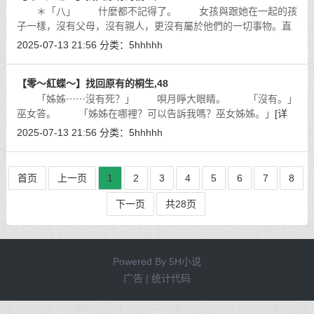
＊「八」 什麼都不記得了。 女孩與跟她在一起的孩
子一樣，沒有父母，沒有親人，更沒有屬於他們的一切事物。直
到一對夫婦對女孩與孩子們說：「回家吧。」女孩不知道這意味
2025-07-13 21:56
分类：
5hhhhh
著什麼，但還是跟他們走了。
[详细]
【零～紅蝶～】找回原有的桐生,48
「姊姊⋯⋯沒有死？」 唄月睜大眼睛。 「沒有。」
巫女答。 「姊姊在哪裡？可以告訴我嗎？巫女姊姊。」
[详
细]
2025-07-13 21:56
分类：
5hhhhh
首页
上一页
1
2
3
4
5
6
7
8
下一页
共28页
Powered By
5H小说
广告 | 统计代码