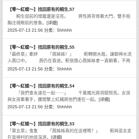
【零～紅蝶～】找回原有的桐生,57
桐生邸前的燈籠還是沒亮。 男性將背倚著大門，雙手抱
胸注視眼前的景象。
[详细]
2025-07-13 21:56
分类：
5hhhhh
【零～紅蝶～】找回原有的桐生,55
「最終章」牽絆 「茜姊姊！」 薊轉開水瓶，讓御神水流
入茜口中。 茜仍在昏迷。薊很擔心茜姊姊會一直躺著，不再
起來。
[详细]
2025-07-13 21:56
分类：
5hhhhh
【零～紅蝶～】找回原有的桐生,54
「我們會永遠在一起⋯⋯」 千萬燭光將洞窟照亮。女孩
與女孩牽著手，腰間繫上紅繩將他們連在一起。
[详细]
2025-07-13 21:56
分类：
5hhhhh
【零～紅蝶～】找回原有的桐生,53
「第五章」鬼隻 「茜姊姊真的在這裡嗎？」 薊與巫女走
在皆神村的地底深道。
[详细]