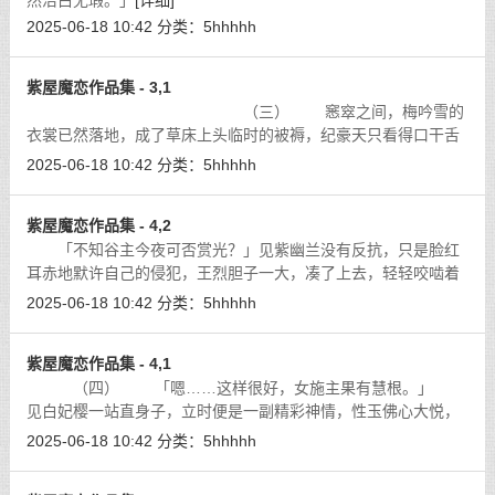
然洁白无瑕。」
[详细]
2025-06-18 10:42
分类：
5hhhhh
紫屋魔恋作品集 - 3,1
（三） 窸窣之间，梅吟雪的
衣裳已然落地，成了草床上头临时的被褥，纪豪天只看得口干舌
躁。
[详细]
2025-06-18 10:42
分类：
5hhhhh
紫屋魔恋作品集 - 4,2
「不知谷主今夜可否赏光？」见紫幽兰没有反抗，只是脸红
耳赤地默许自己的侵犯，王烈胆子一大，凑了上去，轻轻咬啮着
紫幽兰纤巧的耳朵，「让本大王教晓谷主性欲之美……」
[详细]
2025-06-18 10:42
分类：
5hhhhh
紫屋魔恋作品集 - 4,1
（四） 「嗯……这样很好，女施主果有慧根。」
见白妃樱一站直身子，立时便是一副精彩神情，性玉佛心大悦，
心中怨意仿佛都被这美景消散掉了。
[详细]
2025-06-18 10:42
分类：
5hhhhh