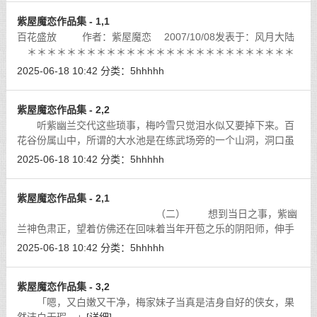
紫屋魔恋作品集 - 1,1
百花盛放 作者：紫屋魔恋 2007/10/08发表于：风月大陆
＊＊＊＊＊＊＊＊＊＊＊＊＊＊＊＊＊＊＊＊＊＊＊＊＊＊＊
＊＊＊＊＊＊＊＊
[详细]
2025-06-18 10:42
分类：
5hhhhh
紫屋魔恋作品集 - 2,2
听紫幽兰交代这些琐事，梅吟雪只觉泪水似又要掉下来。百
花谷份属山中，所谓的大水池是在练武场旁的一个山洞，洞口虽
不大，内中却颇为宽广，当日百花谷肇建之时，众人曾花了好大
2025-06-18 10:42
分类：
5hhhhh
一番功夫，在洞内挖了个大池，引山
[详细]
紫屋魔恋作品集 - 2,1
（二） 想到当日之事，紫幽
兰神色肃正，望着仿佛还在回味着当年开苞之乐的阴阳师，伸手
取过了壁上长剑，抛了一把给他。
[详细]
2025-06-18 10:42
分类：
5hhhhh
紫屋魔恋作品集 - 3,2
「嗯，又白嫩又干净，梅家妹子当真是洁身自好的侠女，果