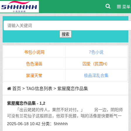
菜单
搜索
书包小说网
7色小说
色色漫画
囚爱（民国H）
禁漫天堂
极品淫乱合集
首页
> TAG信息列表 > 紫屋魔恋作品集
紫屋魔恋作品集 - 1,2
「出云姥姥的传人，果然不好对付。」 另一边，阴阳师
可没有兰花仙子这般顾忌，他双手抚膝，喘的活像是快要断气一
般。
[详细]
2025-06-18 10:42
分类：
5hhhhh