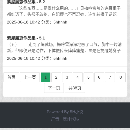
紫屋魔恋作品集 - 5,2
「这些东西……是做什么用的……」见梅吟雪羞的连耳根子
都红透了，头都不敢抬，白妃樱也不再逗她，连忙转换了话题。
[详细]
2025-06-18 10:42
分类：
5hhhhh
紫屋魔恋作品集 - 5,1
（五） 走到了练武场，梅吟雪深深地吸了口气，胸中一片清
新，但即便只是动作，下体便传来阵阵痛楚，显是在提醒她身子
仍未复原，但每日早上至少要有一个时辰用于练武，是紫幽兰的
2025-06-18 10:42
分类：
5hhhhh
坚持，梅吟雪身为紫幽兰首徒，实在
[详细]
首页
上一页
1
2
3
4
5
6
7
8
下一页
共38页
Powered By
5H小说
广告 | 统计代码