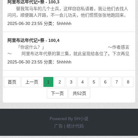
阿里布达年代记+祭 - 100,3
替我驾马车的几个士兵，这样窃窃私语着，我让他们去找人
问问，顺便踹人开路，不一会儿功夫，他们慌慌张张地跑回来，
手里拿着一张纸片，苍白着脸，半天也说不出一句话来。
[详细]
2025-06-30 23:55
分类：
5hhhhh
阿里布达年代记+祭 - 100,4
「你说什么？」 ～作者感言
～ 阿里布达年代祭的第三集，就此呈现给各位了。下次再见
面，应该是五月时候的事，两个月一本，这是我与读者的约定。
2025-06-30 23:55
分类：
5hhhhh
[详细]
首页
上一页
1
2
3
4
5
6
7
8
下一页
共52页
Powered By
5H小说
广告 | 统计代码