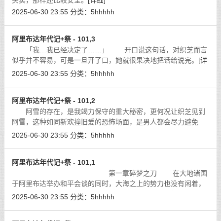
买卖，那样还比较安全。
[详细]
2025-06-30 23:55
分类：
5hhhhh
阿里布达年代记+祭 - 101,3
「我…我已经决定了……」 开口说这句话，对织芝而言
似乎并不容易，可是一旦开了口，她就很果决地把话给说完。
[详
细]
2025-06-30 23:55
分类：
5hhhhh
阿里布达年代记+祭 - 101,2
阿雪的存在，是我竭力保守的重大秘密，更何况让织芝见到
阿雪，这种如同新欢撞旧爱的恐怖场面，是男人都会尽力避免
的。不过，织芝的说法我难以反驳，又看她极度坚持的样子，便
2025-06-30 23:55
分类：
5hhhhh
与她约定绝不能把今晚的事漏出去，然
[详细]
阿里布达年代记+祭 - 101,1
第一章碎梦之刀 在大地诸国
于阿里布达举办和平会谈的同时，大海之上的势力也没有闲着，
根据我们后来得到的情报，「黄金提督」李华梅本来打算亲往萨
2025-06-30 23:55
分类：
5hhhhh
拉一行，促成本次会谈，团结大地上
[详细]