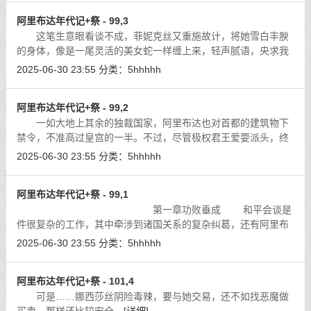
阿里布达年代记+祭 - 99,3
这笔生意眼看谈不成，菲妮克丝又重施故计，将她雪白丰腴
的身体，像是一尾灵活的美女蛇一样缠上来，轻声腻语，央求我
为她的业绩考虑。
[详细]
2025-06-30 23:55
分类：
5hhhhh
阿里布达年代记+祭 - 99,2
一如大地上其余的独裁国家，阿里布达也对首都的建筑物下
禁令，不准高过皇宫的一半。不过，尽管极权君王爱耍派头，终
究没有疯狂到要移山填海的地步，从这座高丘往下望去，仍是可
2025-06-30 23:55
分类：
5hhhhh
以看见皇宫的金碧辉煌，斗拱飞檐琉
[详细]
阿里布达年代记+祭 - 99,1
第一章功败垂成 和平会谈是
件很复杂的工作，其中牵涉到诸国关系的复杂纠葛，还有阿里布
达本身的利益，远比表面上看起来要棘手许多。一开始，我本是
2025-06-30 23:55
分类：
5hhhhh
打算置身事外，除了月樱的切身安全
[详细]
阿里布达年代记+祭 - 101,4
可是……娜西莎丝阴险毒辣，要与她交易，还不如找恶魔做