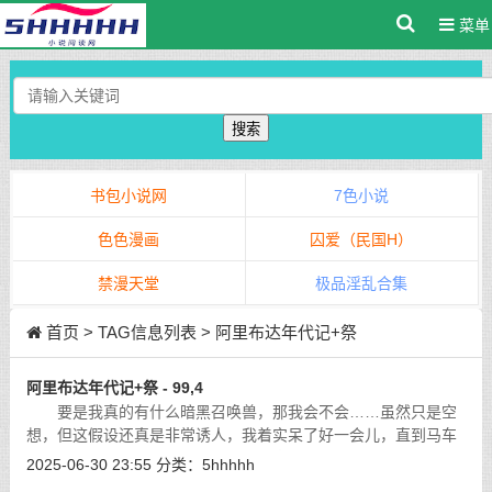
菜单
搜索
书包小说网
7色小说
色色漫画
囚爱（民国H）
禁漫天堂
极品淫乱合集
首页
> TAG信息列表 > 阿里布达年代记+祭
阿里布达年代记+祭 - 99,4
要是我真的有什么暗黑召唤兽，那我会不会……虽然只是空
想，但这假设还真是非常诱人，我着实呆了好一会儿，直到马车
转入云阳大街，才被马车外的吵杂声音给惊醒。
[详细]
2025-06-30 23:55
分类：
5hhhhh