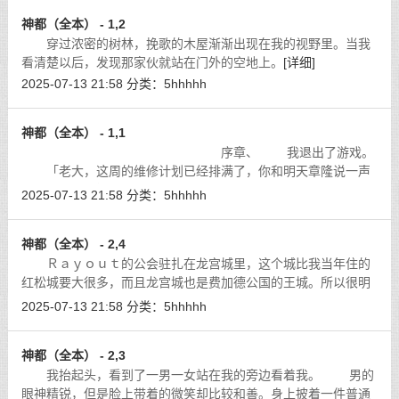
神都（全本） - 1,2
穿过浓密的树林，挽歌的木屋渐渐出现在我的视野里。当我
看清楚以后，发现那家伙就站在门外的空地上。
[详细]
2025-07-13 21:58
分类：
5hhhhh
神都（全本） - 1,1
序章、 我退出了游戏。
「老大，这周的维修计划已经排满了，你和明天章隆说一声
吧，别让他再接单了。」洛克抬头看了一眼正在爬出游戏仓的
2025-07-13 21:58
分类：
5hhhhh
我，与此同时把一叠文件丢在旁边的
[详细]
神都（全本） - 2,4
Ｒａｙｏｕｔ的公会驻扎在龙宫城里，这个城比我当年住的
红松城要大很多，而且龙宫城也是费加德公国的王城。所以很明
显的，Ｒａｙｏｕｔ的财力非常可观，否则也没办法竞拍到这种
2025-07-13 21:58
分类：
5hhhhh
档次的公会大厅。
[详细]
神都（全本） - 2,3
我抬起头，看到了一男一女站在我的旁边看着我。 男的
眼神精锐，但是脸上带着的微笑却比较和善。身上披着一件普通