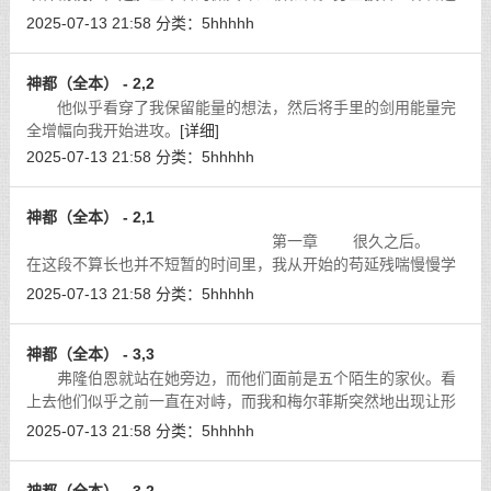
的长袍，将铠甲和装备都藏在下面，让人无法猜测他的等级。
[详
2025-07-13 21:58
分类：
5hhhhh
细]
神都（全本） - 2,2
他似乎看穿了我保留能量的想法，然后将手里的剑用能量完
全增幅向我开始进攻。
[详细]
2025-07-13 21:58
分类：
5hhhhh
神都（全本） - 2,1
第一章 很久之后。
在这段不算长也并不短暂的时间里，我从开始的苟延残喘慢慢学
会了怎么样在这个世界生活下去。
[详细]
2025-07-13 21:58
分类：
5hhhhh
神都（全本） - 3,3
弗隆伯恩就站在她旁边，而他们面前是五个陌生的家伙。看
上去他们似乎之前一直在对峙，而我和梅尔菲斯突然地出现让形
势有些恶化了。
[详细]
2025-07-13 21:58
分类：
5hhhhh