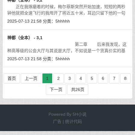
神都（全本） - 3,2
正在我琢磨着的时候，梅尔菲斯突然开始加速，短短的两秒
钟他就把全速飞行的我甩开了将近五十米，耳边只留下他的一句
话。
[详细]
2025-07-13 21:58
分类：
5hhhhh
神都（全本） - 3,1
第二章 后来我发现，这
种高等级的公会大厅与其说是大厅，不如说是一个货真价实的基
地。Ｆｅｙ带我在公会的基地四处转了转，这里有着专门的大型
2025-07-13 21:58
分类：
5hhhhh
公会仓库，练习场和休息室，甚至还
[详细]
首页
上一页
1
2
3
4
5
6
7
8
下一页
共26页
Powered By
5H小说
广告 | 统计代码