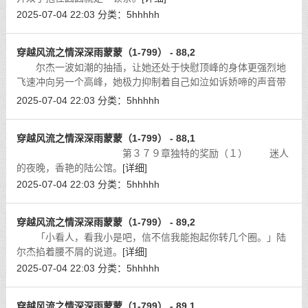
2025-07-04 22:03
分类：
5hhhhh
穿越风流之情深深雨蒙蒙（1-799） - 88,2
尔杰一波如潮的抽插，让她还处于快慰顶峰的身体更强烈地
飞速冲向另一个高峰，她极力抑制着自己如泣如诉娇啼的声音带
着无声的哽咽：「好……好深啊……插……插到顶了……喔……
2025-07-04 22:03
分类：
5hhhhh
啊……我……里面好胀……喔……喔
[详细]
穿越风流之情深深雨蒙蒙（1-799） - 88,1
第３７９章独特的奖励（１） 迷人
的夜晚，香艳的陆公馆。
[详细]
2025-07-04 22:03
分类：
5hhhhh
穿越风流之情深深雨蒙蒙（1-799） - 89,2
「小看人，看我小是吧，信不信我能抱起你转几个圈。」陆
尔杰掐着腰不屑的说道。
[详细]
2025-07-04 22:03
分类：
5hhhhh
穿越风流之情深深雨蒙蒙（1-799） - 89,1