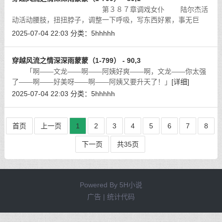
第３８７章调戏女仆 陆尔杰活
动活动腰肢，扭扭脖子，调整一下呼吸，写东西好累，事无巨
细，作为至尊集团的董事长，他所面临的问题太多太多了，作为
2025-07-04 22:03
分类：
5hhhhh
一个来自２１世纪的穿越人士，在当前
[详细]
穿越风流之情深深雨蒙蒙（1-799） - 90,3
「啊——文龙——啊——阿姨好爽——啊，文龙——你太强
了——啊——好美呀——啊——阿姨又要升天了！」
[详细]
2025-07-04 22:03
分类：
5hhhhh
首页
上一页
1
2
3
4
5
6
7
8
下一页
共35页
Powered By
5H小说
广告 | 统计代码