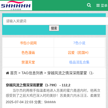
菜单
搜索
书包小说网
7色小说
色色漫画
囚爱（民国H）
禁漫天堂
极品淫乱合集
首页
> TAG信息列表 > 穿越风流之情深深雨蒙蒙（1-
799）
穿越风流之情深深雨蒙蒙（1-799） - 112,2
当尔杰的两根手指温柔地进入苏美的蜜穴甬道内时，他再次
感受到了之前大鸡巴深入时的美妙！苏美美穴内水汪汪、柔嫩至
极的肌体因为剧烈的蠕动，开始咬噬、吸吮着他的手指。酥痒的
2025-07-04 22:03
分类：
5hhhhh
快感顺着指尖如电流般击打着他全身
[详细]