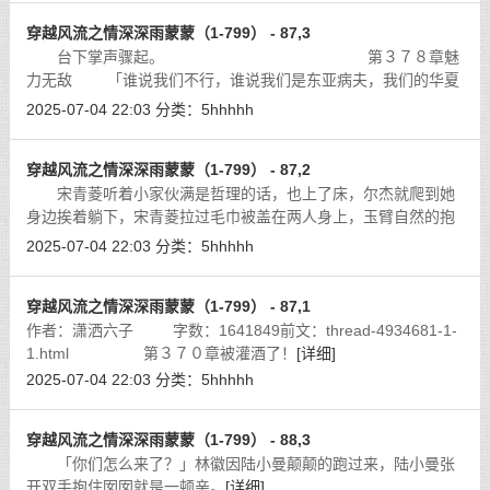
穿越风流之情深深雨蒙蒙（1-799） - 87,3
台下掌声骤起。 第３７８章魅
力无敌 「谁说我们不行，谁说我们是东亚病夫，我们的华夏
文明浩浩汤汤，上下五千年，我们的民族自强不息，勤劳勇敢，
2025-07-04 22:03
分类：
5hhhhh
当我们爆发出无穷的能量和智慧时
[详细]
穿越风流之情深深雨蒙蒙（1-799） - 87,2
宋青菱听着小家伙满是哲理的话，也上了床，尔杰就爬到她
身边挨着躺下，宋青菱拉过毛巾被盖在两人身上，玉臂自然的抱
住尔杰的小身板。小孩子的皮肤光滑的很，两人都刚洗了澡，满
2025-07-04 22:03
分类：
5hhhhh
身舒爽，干净带着沐浴后的香气。
[详细]
穿越风流之情深深雨蒙蒙（1-799） - 87,1
作者：潇洒六子 字数：1641849前文：thread-4934681-1-
1.html 第３７０章被灌酒了！
[详细]
2025-07-04 22:03
分类：
5hhhhh
穿越风流之情深深雨蒙蒙（1-799） - 88,3
「你们怎么来了？」林徽因陆小曼颠颠的跑过来，陆小曼张
开双手抱住囡囡就是一顿亲。
[详细]