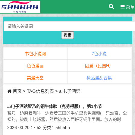
菜单
搜索
书包小说网
7色小说
色色漫画
囚爱（民国H）
禁漫天堂
极品淫乱合集
首页
> TAG信息列表 > ai电子酒馆
ai电子酒馆智乃的铜牛体验（克劳得版），第1小节
智乃一边磨着咖啡一边看着三田的手机里秀色视频(一只幼畜，全
裸的，被刷上烧烤酱，然后被放入西班牙铜牛里面。放入的时
候。铜牛内部有一根小型的中空机械肉棒。对准肉畜的小穴插入
2026-03-20 17:53
分类：
5hhhhh
固定好，然后开始烤，烤的时候会自动
[详细]