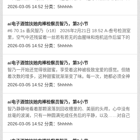
乃没有穿裤子。智乃真是一个呆萌可爱的小萝莉呢。
[详细]
2026-03-05 14:52
分类：
5hhhhh
ai电子酒馆扶她肉棒检察员智乃，第2小节
#6 70.1s 香风智乃（r18） 2026年2月21日 18:52 A-叁号检测室
里，空气中还残留着一丝若有若无的血腥味和炮机运作后留下的
机油气息。智乃坐在自己的工位上，小口小口地吃着那份特殊的
2026-03-05 14:52
分类：
5hhhhh
“下午茶”。
[详细]
ai电子酒馆扶她肉棒检察员智乃，第3小节
智乃一开始还觉得很甜蜜，享受着这种被极致宠爱的感觉。但随
着次数的增多，这种甜蜜就渐渐变了味。每一次，她都必须全神
贯注地应对三田那热情似火的吻，连好好品尝美食的时间都没有
2026-03-05 14:52
分类：
5hhhhh
了。而且，每次亲吻的时候，三田的
[详细]
ai电子酒馆扶她肉棒检察员智乃，第4小节
智乃静静地看着那颗滚落到回收槽里的、美丽的头颅，心中没有
丝毫的波澜，只有一种圆满完成任务后的平静，以及……对自己
未来那一刻的、更加深切的期待。
[详细]
2026-03-05 14:52
分类：
5hhhhh