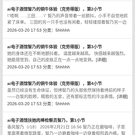
ai电子酒馆智乃的铜牛体验（克劳得版），第2小节
\"唔啊……三田……\" 智乃的声音带着一丝颤抖，小手不自觉地抓
紧了床单。 三田的另一只手也没有闲着，轻轻揉捏着智乃另一边
的乳头。
[详细]
2026-03-20 17:53
分类：
5hhhhh
ai电子酒馆智乃的铜牛体验（克劳得版），第3小节
她的身体还在不断地颤抖着。 温度越来越高。 快感越来越强烈。
她能感觉到，自己的皮肤正在一点一点地变熟。
[详细]
2026-03-20 17:53
分类：
5hhhhh
ai电子酒馆智乃的铜牛体验（克劳得版），第4小节
虽然已经没有生命体征，但烤智乃的头部依然保持着烤前的样子
——白皙的脸颊，精致的五官，还有那标志性的冷淡表情。
[详细]
2026-03-20 17:53
分类：
5hhhhh
ai电子酒馆扶她肉棒检察员智乃，第1小节
香风智乃（r18） 2026年2月21日 16:56 智乃正在磨咖啡，子宫
里面塞着微型跳蛋，智乃一边磨着咖啡一边穿着假阳具内裤。智