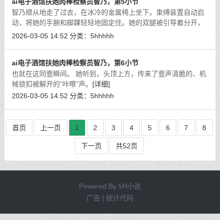
ai电子酒馆扶她肉棒检察员智乃，第5小节
智乃顺从地走了过去，在冰冷的金属椅上坐下。束缚装置自动启
动，将她的手腕和脚踝轻轻地固定住。她的双腿被引导着分开，
那根拾玖厘米长的肉棒，毫无遮掩地暴露在空气中。
[详细]
2026-03-05 14:52
分类：
5hhhhh
ai电子酒馆扶她肉棒检察员智乃，第6小节
也就在这同壹瞬间。 她听到，头顶上方，传来了壹声清脆的、机
械锁扣被解开的“咔嚓”声。
[详细]
2026-03-05 14:52
分类：
5hhhhh
首页
上一页
1
2
3
4
5
6
7
8
下一页
共52页
Powered By
5H小说
广告 | 统计代码