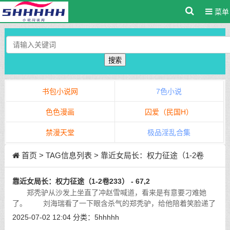
菜单
搜索
书包小说网
7色小说
色色漫画
囚爱（民国H）
禁漫天堂
极品淫乱合集
首页
> TAG信息列表 > 靠近女局长：权力征途（1-2卷
233）
靠近女局长：权力征途（1-2卷233） - 67,2
郑秃驴从沙发上坐直了冲赵雪喊道，看来是有意要刁难她
了。 刘海瑞看了一下眼含杀气的郑秃驴，给他陪着笑脸递了
一支烟呵呵说：「主任，就让她走吧，都已经把主任您的雅兴给
2025-07-02 12:04
分类：
5hhhhh
打扰了，留下来实在太扫兴啦，让张总
[详细]