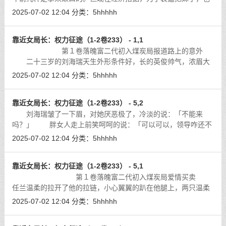
只能点一支洋酒了。
[详细]
2025-07-02 12:04
分类：
5hhhhh
靠近女局长：权力征途（1-2卷233） - 1,1
第１卷落魄富二代初入煤炭局报道路上的意外
二十三岁的刘海瑞天生外形条件好，长的英俊帅气，浓眉大
眼，皮肤白皙，就像偶像剧里的男主角一样，走到哪儿都能引来
2025-07-02 12:04
分类：
5hhhhh
一些小姑娘花痴的目光。但他也有倒霉
[详细]
靠近女局长：权力征途（1-2卷233） - 5,2
刘海瑞皱了一下眉，对她厌恶极了，冷淡的说：「不能来
吗？」 胖女人走上前笑呵呵的说：「可以可以，领导咋还不
能来呢，领导需要啥东西，我帮您拿。」
[详细]
2025-07-02 12:04
分类：
5hhhhh
靠近女局长：权力征途（1-2卷233） - 5,1
第１卷落魄富二代初入煤炭局爱情买卖
任兰温柔的拉开了他的拉链，小心翼翼的趴在他腿上，两只温柔
细滑的芊芊玉手在他结实的胸膛上轻轻游走，直到……直到……
2025-07-02 12:04
分类：
5hhhhh
刘海瑞的身体突然一僵……被吞掉了
[详细]