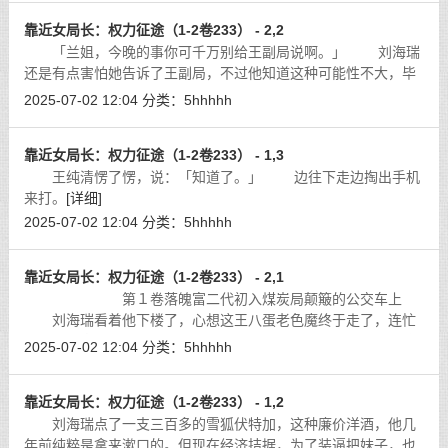
靠近女局长：权力征途（1-2卷233） - 2,2
「兰姐，今晚的事你可千万别给王副局说啊。」 刘海瑞
还是有点害怕她告诉了王副局，不过他知道这种可能性不大，毕
竟她和自己不干不净，哪还敢给王纯清说，那王八蛋占有欲那么
2025-07-02 12:04
分类：
5hhhhh
强，就算他有心无力，也不远任兰被
[详细]
靠近女局长：权力征途（1-2卷233） - 1,3
王纯清愣了愣，说：「知道了。」 边往下走边掏出手机
来打。
[详细]
2025-07-02 12:04
分类：
5hhhhh
靠近女局长：权力征途（1-2卷233） - 2,1
第１卷落魄富二代初入煤炭局颠簸的公交车上
刘海瑞看着他下楼了，心想这王八蛋老色魔终于走了，连忙
返回办公室，反锁了门，开始仔细观察王纯清那间套间和外面这
2025-07-02 12:04
分类：
5hhhhh
办公室的布局，除了一扇门和一个里外
[详细]
靠近女局长：权力征途（1-2卷233） - 1,2
刘海瑞点了一支三百多的雪狐伏特加，这种廉价洋酒，他几
年前纯粹是拿来漱口的。但现在经济拮据，为了装逼把妹子，也