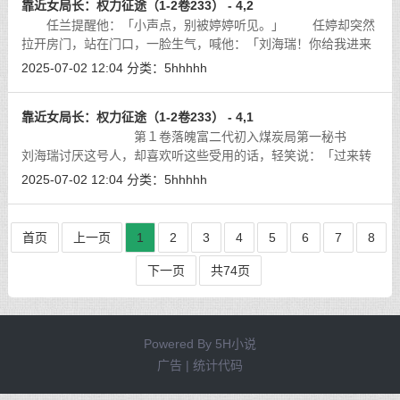
靠近女局长：权力征途（1-2卷233） - 4,2
任兰提醒他：「小声点，别被婷婷听见。」 任婷却突然
拉开房门，站在门口，一脸生气，喊他：「刘海瑞！你给我进来
一下！」
[详细]
2025-07-02 12:04
分类：
5hhhhh
靠近女局长：权力征途（1-2卷233） - 4,1
第１卷落魄富二代初入煤炭局第一秘书
刘海瑞讨厌这号人，却喜欢听这些受用的话，轻笑说：「过来转
转，不需要啥东西！」胖女人溜须拍马的笑说：「领导是来检查
2025-07-02 12:04
分类：
5hhhhh
工作来啦。」
[详细]
首页
上一页
1
2
3
4
5
6
7
8
下一页
共74页
Powered By
5H小说
广告 | 统计代码