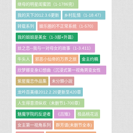
继母的明星闺蜜团（1-1786完）
我的天下2012.3.6更新
乡村乱情（1-18.47）
转载系列
娱乐圈的不正常系统（1-570）
我的姐姐是美女（1-3部+外篇）
丝之恋--我与一对母女的故事（1-3.411）
牛头人
邪恶小仙帝的万界之旅
金主约稿
欣梦娜变身幻想曲（沉浸式第一视角男变女性
转短篇小说集）
紫屋魔恋作品集
未分類小說
龙吟百美缘2012.2.20更新至420章
人生得意须纵欢（未删节1-700章）
魅魔学院的反逆者
《吕雉》
极品桃花运
女主第一视角系列
群芳谱(未删节全本)