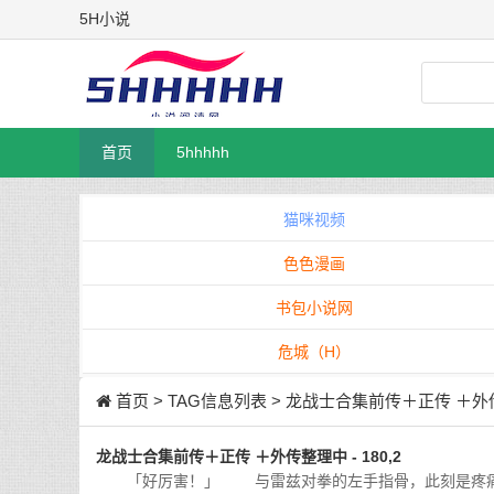
5H小说
首页
5hhhhh
猫咪视频
色色漫画
书包小说网
危城（H）
首页
> TAG信息列表 > 龙战士合集前传＋正传 ＋
龙战士合集前传＋正传 ＋外传整理中 - 180,2
「好厉害！」 与雷兹对拳的左手指骨，此刻是疼痛欲