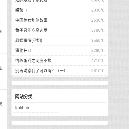
灌醉朋友干她女友
6680℃
经验 II
2330℃
中国美女乱伦故事
2530℃
兔子只能吃窝边草
3780℃
巨
叔嫂激情(孕妇)
9550℃
猎艳狂沙
2280℃
情趣游戏之同房不换
4710℃
龙
别再诱惑我了可以吗？（一）
2810℃
网站分类
被
5hhhhh