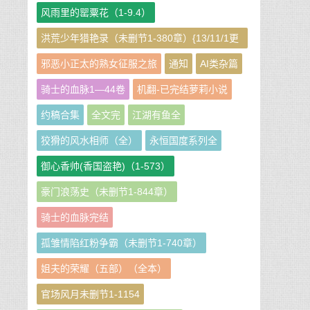
风雨里的罂粟花（1-9.4）
洪荒少年猎艳录（未删节1-380章）{13/11/1更
新}
邪恶小正太的熟女征服之旅
通知
AI类杂篇
骑士的血脉1—44卷
机翻-已完结萝莉小说
约稿合集
全文完
江湖有鱼全
狡猾的风水相师（全）
永恒国度系列全
御心香帅(香国盗艳)（1-573）
豪门浪荡史（未删节1-844章）
骑士的血脉完结
孤雏情陷红粉争霸（未删节1-740章）
姐夫的荣耀（五部）（全本）
官场风月未删节1-1154