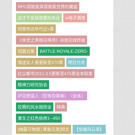
RPG冒險家與冒險家世界的邂逅
这才不是我想要的命运
ai电子酒馆
阿里布达年代记+祭
《末世之黑暗召唤师》扶她无绿改版
短篇合集
BATTLE ROYALE-ZERO-
情迷女人香更新至476章
明日方舟
红尘都市2011.3.5更新至475章全本结束
精神力研究协会
护花野蛮人（狂帝百美缘）（全本）
狡猾的风水相师全
特典
重生之红色纨绔1--450
[梅露可物語│萬象兄弟]短文
【穿越风云录】