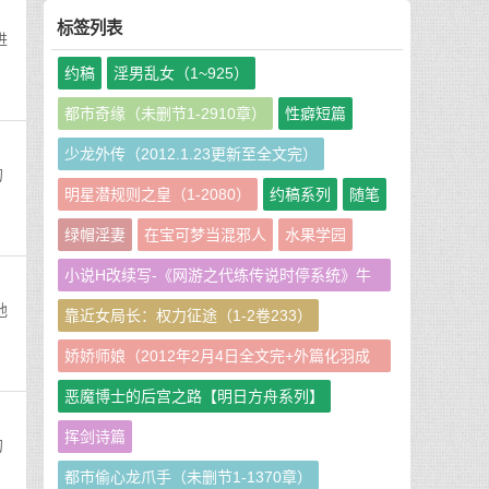
标签列表
进
约稿
淫男乱女（1~925）
都市奇缘（未删节1-2910章）
性癖短篇
少龙外传（2012.1.23更新至全文完）
的
明星潜规则之皇（1-2080）
约稿系列
随笔
绿帽淫妻
在宝可梦当混邪人
水果学园
小说H改续写-《网游之代练传说时停系统》牛
牛娘二改GHS版
地
靠近女局长：权力征途（1-2卷233）
娇娇师娘（2012年2月4日全文完+外篇化羽成
仙篇240章）
恶魔博士的后宫之路【明日方舟系列】
挥剑诗篇
的
都市偷心龙爪手（未删节1-1370章）