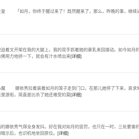
如月，你终于醒过来了！既然醒来了，那么，昨晚的事，继续
迫着叉开架在我的大腿上，我的双手抓着她的豪乳来回揉动。如今如月
仿佛用力地挤一下，就会有汁水喷出来
[详细]
秀拉着装着如月的笼子走到门口，在那儿她停了下来，哀求
笼里游街，简直是比杀了她还难受的莫
[详细]
的娜依秀气得全身发抖。好在我对如月的惩罚，也只在一时，三处要害
的暗示后，也识机地坐回原位。
[详细]