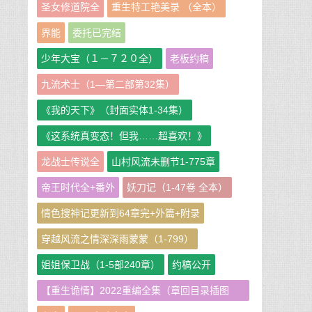
圣女修道院全
重生特工艳美录 （全本）
界能
委托已完结
少年大宝（１－７２０全）
老板约稿
九流术士（1—第二部第32集）
《我的天下》（封面实体1-34集）
《这系统真变态！但我……超喜欢！》
龙战士传说全
山村风流未删节1-775章
帝王时代全+番外
妖刀记（1-47卷 全本）
情色搜神记更新到64章完+外篇+附录
穿越风流之情深深雨蒙蒙（1-799）
姐姐保卫战（1-5部240章）
约稿公开
【重生诡情】2022重编全集（章回目录插图
版）