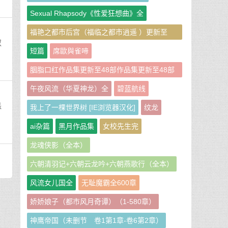
Sexual Rhapsody《性爱狂想曲》全
福艳之都市后宫（福临之都市逍遥 ）更新至
叔
951章
短篇
席歐與雀啼
胭脂口红作品集更新至48部作品集更新至48部
作者：胭脂口红
午夜风流（华夏神龙）全
碧蓝航线
派
我上了一棵世界树 [IE浏览器汉化]
纹龙
ai杂篇
黑月作品集
女校先生完
龙魂侠影（全本）
六朝清羽记+六朝云龙吟+六朝燕歌行（全本）
风流女儿国全
无耻魔霸全600章
娇娇娘子（都市风月奇谭）（1-580章）
神鹰帝国（未删节 卷1第1章-卷6第2章）