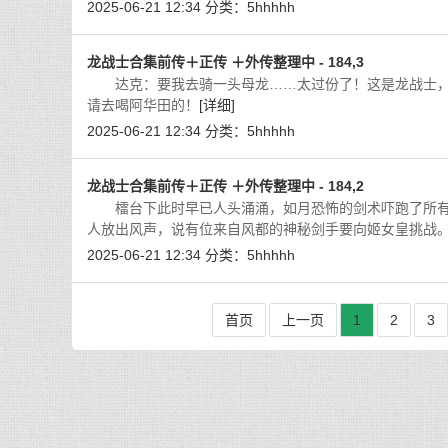
2025-06-21 12:34
分类：
5hhhhh
龙战士合集前传＋正传 ＋外传整理中 - 184,3
达克：要我去骑一头母龙……太过份了！这是龙战士，
请去喝阿华田的！
[详细]
2025-06-21 12:34
分类：
5hhhhh
龙战士合集前传＋正传 ＋外传整理中 - 184,2
檑台下此时早已人头涌涌，如月恐怖的剑术吓跑了所有
人放出风声，说有位来自风都的神秘剑手要向姬女皇挑战
2025-06-21 12:34
分类：
5hhhhh
首页
上一页
1
2
3