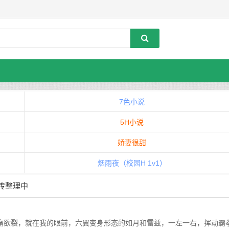
7色小说
5H小说
娇妻很甜
烟雨夜（校园H 1v1）
外传整理中
裂，就在我的眼前，六翼变身形态的如月和雷兹，一左一右，挥动霸