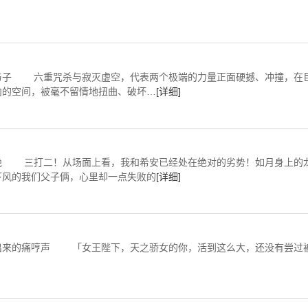
重咒杀与寂灭虚空，代表两个极端的力量正面硬撼、冲撞，在
内的空间，被毫不留情地扭曲、破坏…
[详细]
二！从场面上看，我和希安已经处在绝对的劣势！如月身上的
下风的我们父子俩，心里却一点失败的
[详细]
来的痛哼声 「女王陛下，天之骄女的你，活到这么大，还没有尝过