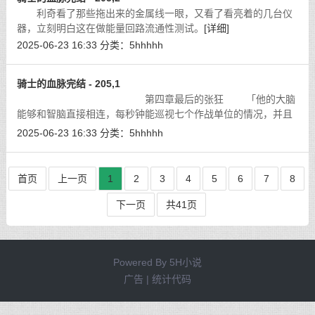
利奇看了那些拖出来的金属线一眼，又看了看亮着的几台仪
器，立刻明白这在做能量回路流通性测试。
[详细]
2025-06-23 16:33
分类：
5hhhhh
骑士的血脉完结 - 205,1
第四章最后的张狂 「他的大脑
能够和智脑直接相连，每秒钟能巡视七个作战单位的情况，并且
做出判断，下达相应命令，也就是说，他随时对战场上的一举一
2025-06-23 16:33
分类：
5hhhhh
动了如指掌，而且可以直接控制最底
[详细]
首页
上一页
1
2
3
4
5
6
7
8
下一页
共41页
Powered By
5H小说
广告 | 统计代码