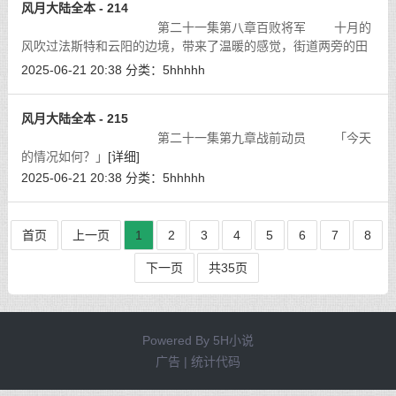
风月大陆全本 - 214
第二十一集第八章百败将军 十月的
风吹过法斯特和云阳的边境，带来了温暖的感觉，街道两旁的田
地里到处是成熟的农作物，金黄色的果实沉甸甸的挂在树上，在
2025-06-21 20:38
分类：
5hhhhh
大陆的东南方，十月是农民最快乐的
[详细]
风月大陆全本 - 215
第二十一集第九章战前动员 「今天
的情况如何？」
[详细]
2025-06-21 20:38
分类：
5hhhhh
首页
上一页
1
2
3
4
5
6
7
8
下一页
共35页
Powered By
5H小说
广告 | 统计代码