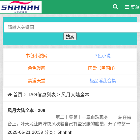
菜单
搜索
书包小说网
7色小说
色色漫画
囚爱（民国H）
禁漫天堂
极品淫乱合集
首页
> TAG信息列表 > 风月大陆全本
风月大陆全本 - 206
第二十集第十一章血珠现身 站在露
台上，叶天龙让阵阵夜风吹着自己有些发胀的脑袋，开了整整一
个下午的会议，他实在是连脑袋也有些发疼了。
[详细]
2025-06-21 20:39
分类：
5hhhhh