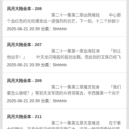
风月大陆全本 - 208
第二十一集第二章凶煞难挡 中心那
个血红色的光柱爆发出一道强烈的光芒，下一刻，十二个妙龄少
女组成的圆环出现在青色枪影的前方，她们的脸上都带著天真无
2025-06-21 20:39
分类：
5hhhhh
邪的笑容，披散著一头的黑发，赤著
[详细]
风月大陆全本 - 207
第二十一集第一章血海狂涛 「别让
他出手！」 叶天龙闪电般的拔剑出鞘，而此刻的玉珠已经飞
身冲出，因为她已经从血手天蝎的眼神中看到一丝非常不妙的预
2025-06-21 20:39
分类：
5hhhhh
兆，知道不能再让血手天蝎说下去
[详细]
风月大陆全本 - 209
第二十一集第三章魔灵现身 「我们
要怎么做呢？」等到天龙军团的众将领离去，辛西雅第一个向于
凤舞发问。
[详细]
2025-06-21 20:39
分类：
5hhhhh
风月大陆全本 - 211
第二十一集第五章天意难违 在宁素