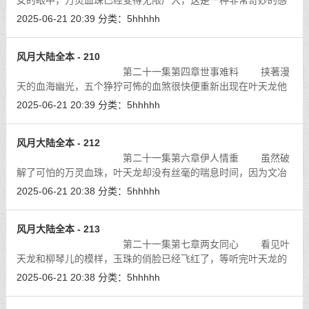
女的眼中，万灵血珠已经变得无限广大，这是一种非常奇妙的感
觉，明明是一颗不过寸半大小的圆柱，但却好像占据了她全部的
2025-06-21 20:39
分类：
5hhhhh
视野。她的心神已经完全被这颗万灵
[详细]
风月大陆全本 - 210
第二十一集第四章世事难料 挟著漫
天的血海幽光，五个狰狞可怖的血煞很快便重新出现在叶天龙他
们的面前。在万灵血珠所产生的血海幻境之中，他们是不死不灭
2025-06-21 20:39
分类：
5hhhhh
的存在，因为他们力量的来源就是万
[详细]
风月大陆全本 - 212
第二十一集第六章伊人情重 虽然破
解了可怕的万灵血珠，叶天龙却没有丝毫的喘息时间，因为文冶
达等人的逃脱使得天龙军团的上下都不得安心，一场大规模的搜
2025-06-21 20:38
分类：
5hhhhh
捕行动在高阳州如火如荼的展开了。
[详细]
风月大陆全本 - 213
第二十一集第七章两女同心 看见叶
天龙和柳琴儿的模样，玉珠的俏脸已经飞红了，等听完叶天龙的
要求，再看到那一套留给她的衣服，她的脸更是一片绯红。
[详细]
2025-06-21 20:38
分类：
5hhhhh