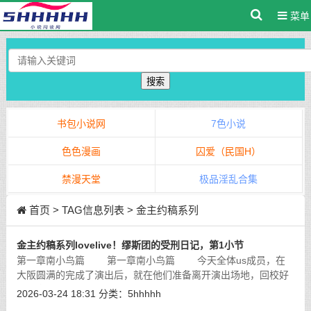
菜单
搜索
书包小说网
7色小说
色色漫画
囚爱（民国H）
禁漫天堂
极品淫乱合集
首页
> TAG信息列表 > 金主约稿系列
金主约稿系列lovelive！缪斯团的受刑日记，第1小节
第一章南小鸟篇 第一章南小鸟篇 今天全体us成员，在
大阪圆满的完成了演出后，就在他们准备离开演出场地，回校好
好休息的时候，举办这场演出的合作方和一众粉丝却叫住了她
2026-03-24 18:31
分类：
5hhhhh
们，并盛情邀请她们去大阪最为有名的
[详细]