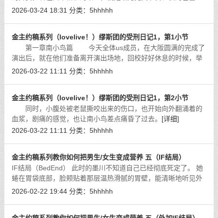
舞。
[详细]
2026-03-24 18:31
分类：
5hhhhh
金主约稿系列（lovelive！）缪斯团的受刑日记1，第1小节
第一章南小鸟篇 今天全体us成员，在大阪圆满的完成了
演出后，就在他们准备离开演出场地，回校好好休息的时候，举
办这场演出的合作方和一众粉丝却叫住了她们，并盛情邀请她们
2026-03-22 11:11
分类：
5hhhhh
去大阪最为有名的餐厅就餐。
[详细]
金主约稿系列（lovelive！）缪斯团的受刑日记1，第2小节
同时，小腹处被老鼠撕咬出来的伤口，也开始向外翻涌着的
血浆，剧痛的感觉，也让南小鸟差点痛昏了过去。
[详细]
2026-03-22 11:11
分类：
5hhhhh
金主约稿系列教你如何把男生/女生变成营养 五（IF结局）
IF结局（BedEnd） 此时的墨川不知道自己已经彻底死定了。 她
蜷在胃袋底部，脸颊贴着那层温热滑腻的胃壁，能清晰地听见外
面街道的喧嚣——汽车鸣笛、行人交谈、早餐摊煎饼的滋滋声。
2026-02-22 19:44
分类：
5hhhhh
这一切都那么正常，正常得像每一
[详细]