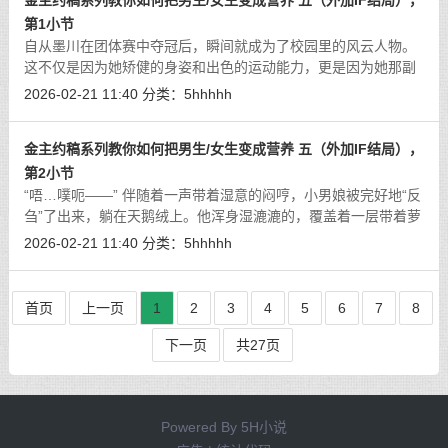
金主约稿系列教你如何把男生/女生变成营养 五（外加IF结局），
第1小节
自从墨川在团体赛中夺冠后，瞬间就成为了校园里的风云人物。
这不仅是因为她矫健的身姿和出色的运动能力，更是因为她那副
在泳池边与赛场上吸引了无数目光的青醇肉体——小麦色的肌肤
2026-02-21 11:40
分类：
5hhhhh
在阳光下泛着健康的光泽，娇小的骨
[详细]
金主约稿系列教你如何把男生/女生变成营养 五（外加IF结局），
第2小节
“唔…噗呃——” 伴随着一声带着湿意的闷哼，小男娘被完好地“反
刍”了出来，躺在天鹅绒上。他浑身湿漉漉的，覆盖着一层带着萝
莉厨娘唾液清香和特殊调味汁的汤汁，皮肤呈现出被轻微消化后
2026-02-21 11:40
分类：
5hhhhh
的诱人粉嫩，仿佛刚刚蒸过
[详细]
首页
上一页
1
2
3
4
5
6
7
8
下一页
共27页
Powered By
5H小说