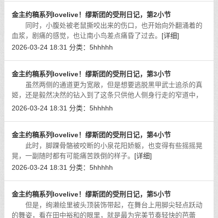
金主约稿系列lovelive！缪斯团的受刑日记，第2小节
同时，小腹处被老鼠撕咬出来的伤口，也开始向外翻涌着的
血浆，剧痛的感觉，也让南小鸟差点痛昏了过去。
[详细]
2026-03-24 18:31
分类：
5hhhhh
金主约稿系列lovelive！缪斯团的受刑日记，第3小节
虽然两侧的通道更为宽敞，但是想要逃脱黑甲武士追杀的真
姬，还是毅然决然的钻入到了这条只供他人侧身行走的窄道中，
然后又快速向前挪动了好几米，躲避到了黑甲武士长枪攻击的范
2026-03-24 18:31
分类：
5hhhhh
围外。
[详细]
金主约稿系列lovelive！缪斯团的受刑日记，第4小节
此时，脚踝骨骼被咬断的小泉花阳娇躯，也变得有些摇摇晃
晃，一副随时都有可能痛苦跌倒的样子。
[详细]
2026-03-24 18:31
分类：
5hhhhh
金主约稿系列lovelive！缪斯团的受刑日记，第5小节
但是，绚濑绘里被头顶装饰带起，在舞台上用脚尖轻点跃动
的舞姿，看在田中裕和的眼里，就是最为完美节奏轻快的芭蕾