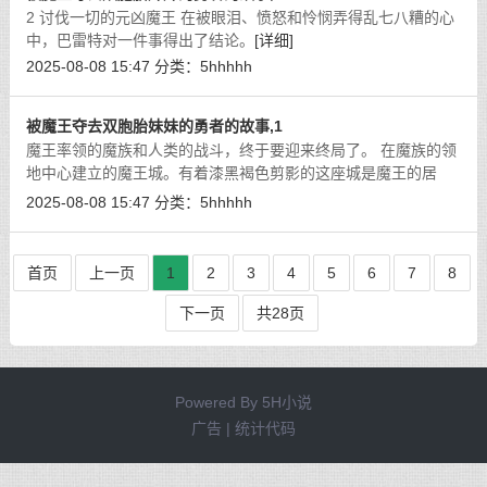
2 讨伐一切的元凶魔王 在被眼泪、愤怒和怜悯弄得乱七八糟的心
中，巴雷特对一件事得出了结论。
[详细]
2025-08-08 15:47
分类：
5hhhhh
被魔王夺去双胞胎妹妹的勇者的故事,1
魔王率领的魔族和人类的战斗，终于要迎来终局了。 在魔族的领
地中心建立的魔王城。有着漆黑褐色剪影的这座城是魔王的居
城，也是魔族最后的堡垒。
[详细]
2025-08-08 15:47
分类：
5hhhhh
首页
上一页
1
2
3
4
5
6
7
8
下一页
共28页
Powered By
5H小说
广告 | 统计代码