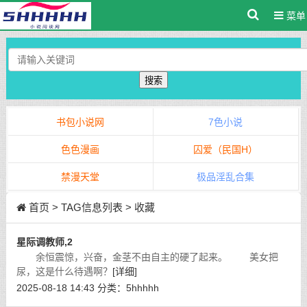
菜单
搜索
书包小说网
7色小说
色色漫画
囚爱（民国H）
禁漫天堂
极品淫乱合集
首页
> TAG信息列表 > 收藏
星际调教师,2
余恒震惊，兴奋，金茎不由自主的硬了起来。 美女把
尿，这是什么待遇啊？
[详细]
2025-08-18 14:43
分类：
5hhhhh