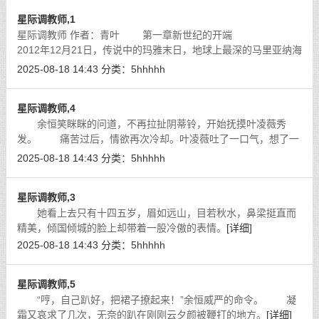
星际调教师,1
星际调教师 作者：青叶 第一章新世纪的开端
2012年12月21日，传说中的玛雅末日，地球上最深的马里亚纳海
沟的地底，一个灰暗如同小城市规模的金属都市，随着咔嚓一
2025-08-18 14:43
分类：
5hhhhh
声，一道绿光从天而降，将市中心
[详细]
星际调教师,4
余恒笑眯眯的问道，不再拉扯阴蒂铃，开始抚摸叶凌薇秀
发。 痛苦过后，情欲再次冷却。叶凌薇吐了一口气，想了一
下，才清悦的说道：“回主人，母狗薇薇不论痛苦还是快乐，都是
2025-08-18 14:43
分类：
5hhhhh
主人的恩赐，母狗薇薇要常怀谨慎之
[详细]
星际调教师,3
她看上去只有十四五岁，眉如远山，目若秋水，鼻梁挺直而
精美，倾国倾城的脸上却带着一股冷傲的表情。
[详细]
2025-08-18 14:43
分类：
5hhhhh
星际调教师,5
“哼，自己趴好，把裙子撩起来！”余恒威严的命令。 凝
霜又哀求了几次，无奈的趴在刚刚云夕颜被鞭打的地方。
[详细]