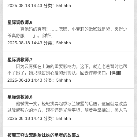
2025-08-18 14:43
分类：
5hhhhh
星际调教师,6
「真他妈的爽啊！……嗯嗯，小萝莉的嫩喉就是紧，夹得少
爷真舒服……」。
[详细]
2025-08-18 14:43
分类：
5hhhhh
星际调教师,7
因为云青卿在上海的重要影响力，这下，就连老爸暂时也帮
不了她了，她只能暂别心爱的刑警队，回去疗养伤口。
[详细]
2025-08-18 14:43
分类：
5hhhhh
星际调教师,8
他微微一笑，轻轻拂弄起季冰兰裸露的后腰，这里就是改造
过隆起鞍穴的地方，现在还是光滑平坦，随着手掌拂过，美人马
身体渐渐颤抖起来，丰满浑圆的美臀轻轻的摇摆起来，小嘴也发
2025-08-18 14:43
分类：
5hhhhh
出了微不可闻的呻吟声。
[详细]
被魔王夺去双胞胎妹妹的勇者的故事,2