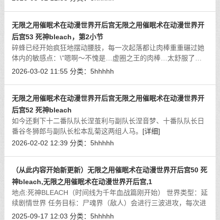
无限之用催眠术在动漫世界开后宫无限之用催眠术在动漫世界开
后宫53 死神bleach，第2小节
碎蜂已经开始疯狂地摆动腰肢，每一次起落都让肉棒重重碾过她
体内的敏感点：\"嗯啊～不愧是…虚圈之王的肉棒…太舒服了…
不行了…要去了～\"
[详细]
2026-03-02 11:55
分类：
5hhhhh
无限之用催眠术在动漫世界开后宫无限之用催眠术在动漫世界开
后宫52 死神bleach
如今还剩下十二番队队长涅茧利与副队长涅音梦、十番队队长日
番谷冬狮郎与副队长松本乱菊这两组人马。
[详细]
2026-02-02 12:39
分类：
5hhhhh
（从此内容开始新更新）无限之用催眠术在动漫世界开后宫50 死
神bleach,无限之用催眠术在动漫世界开后宫,1
地点:死神BLEACH（时间线为千年血战篇刚开始） 世界类型：延
续剧情世界 任务目标：尸魂界（敌人）会进行三波进攻，每次进
攻间隔24小时，防御虚圈
[详细]
2025-09-17 12:03
分类：
5hhhhh