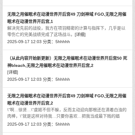
无限之用催眠术在动漫世界开后宫49 刀剑神域 FGO,无限之用催
眠术在动漫世界开后宫,1
解决完先前的战役，我方在项羽精密的计算与指挥下，几乎是以
零伤亡的完美战绩完成了这场战斗。
[详细]
2025-09-17 12:03
分类：
5hhhhh
（从此内容开始新更新）无限之用催眠术在动漫世界开后宫50 死
神bleach,无限之用催眠术在动漫世界开后宫,2
[详细]
2025-09-17 12:03
分类：
5hhhhh
无限之用催眠术在动漫世界开后宫49 刀剑神域 FGO,无限之用催
眠术在动漫世界开后宫,2
\"啊…徐贤…\"虞姬不但不躲，反而主动迎向那根还在滴着白浊的
肉棒，\"就是这样对待我…只要你喜欢…把我当成最下贱的娼
妓…我也完全不介意…呜呜…好舒服…\"
[详细]
2025-09-17 12:03
分类：
5hhhhh