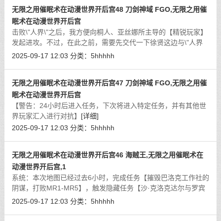
无限之用催眠术在动漫世界开后宫48 刀剑神域 FGO,无限之用催
眠术在动漫世界开后宫
击败\"人界\"之后，我方便向桐人、亚丝娜所主导的【精锐玩家】
发起进攻。不过，在此之前，需要先交代一下徐贤这边与\"人界
\"交战时的另一处战况。
[详细]
2025-09-17 12:03
分类：
5hhhhh
无限之用催眠术在动漫世界开后宫47 刀剑神域 FGO,无限之用催
眠术在动漫世界开后宫
【警告：24小时后进入任务，下次将进入特定任务，并有其他世
界玩家汇入进行对抗】
[详细]
2025-09-17 12:03
分类：
5hhhhh
无限之用催眠术在动漫世界开后宫46 海贼王,无限之用催眠术在
动漫世界开后宫,1
系统：本次地图已经过去6小时，完成任务【摧毁巴洛克工作社的
阴谋，打败MR1-MR5】，触发隐藏任务【沙·克洛克达尔与罗宾
登场】。
[详细]
2025-09-17 12:03
分类：
5hhhhh