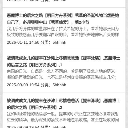
璃之上，发出一阵令人牙酸的呜咽。
[详细]
恶魔博士的后宫之路【明日方舟系列】苇草的圣诞礼物当然是她
自己了，必须狠狠中出【苇草纯爱】，第2小节
我几乎将身体的重量都压在了拉芙希妮的身上，看着她那张因为
极致的快感而几乎要翻起白眼的脸，看着她兴奋地伸出舌头的样
子，心中的征服欲得到了前所未有的满足。我直接将腰部死死地
2026-01-11 14:58
分类：
5hhhhh
顶在了最深处，不再用力大幅度抽插
[详细]
被调教成女儿的提丰在沙滩上尽情爸爸活【提丰泳装】,恶魔博士
的后宫之路【明日方舟系列】,1
南国的日光，自然是与北方不同的。若是到了极北之地的萨米，
哪怕是再猛烈的日光，也不过是将刺穿骨髓的寒意略减去几分；
而若是到了南方，日光则化作了对肌肤健康的试炼。
[详细]
2025-09-09 19:54
分类：
5hhhhh
被调教成女儿的提丰在沙滩上尽情爸爸活【提丰泳装】,恶魔博士
的后宫之路【明日方舟系列】,2
犹如印证着她的话语那一般，提丰的小穴正在贪婪地吞食着我射
进去的精华，最为深处的紧致不断地包裹收缩，甚至在吸收的同
时还不忘将爱液一起溢出来，晕染在两人的肌肤上……而沉浸在
2025-09-09 19:54
分类：
5hhhhh