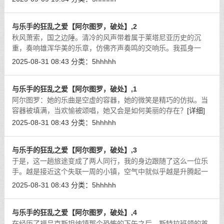
高潮快感中的两人也就这样贪婪地拥
[详细]
与乐手的狂乱之爱【阿尔图罗，破处】,2
秋风萧索，国之边陲。清冷的风声带着属于莱塔尼亚历史的沉
重，奏响雄浑华美的乐章，仿佛齐声奏鸣的交响乐。我孤身一
人，踩着脚下的落叶，穿过这片有些冷清的土地。四周都是空旷
2025-08-31 08:43
分类：
5hhhhh
的林间，树木也因为秋色而变得稀疏起来
[详细]
与乐手的狂乱之爱【阿尔图罗，破处】,1
阿尔图罗：她的乐曲是空虚的容器，她的微笑是精巧的仿拟。当
容器被填满，当欢愉被颂唱，她又会是如何美丽的存在？
[详细]
2025-08-31 08:43
分类：
5hhhhh
与乐手的狂乱之爱【阿尔图罗，破处】,3
于是，这一趟旅途变成了两人同行，我的身边跟随了这么一位乐
手。越是接近这个失联一周的小镇，空气中就似乎越是升腾起一
股浓烈的血腥味。不知道是不是想要洗去这股违和的气息，天空
2025-08-31 08:43
分类：
5hhhhh
中飘落起了毛毛细雨，然而这股清凉
[详细]
与乐手的狂乱之爱【阿尔图罗，破处】,4
在经历了福吕克斯坦纳镇那个恐怖的下午之后，斯特拉班领的首