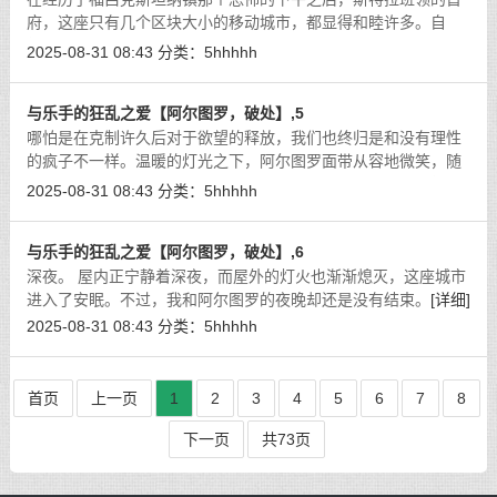
府，这座只有几个区块大小的移动城市，都显得和睦许多。自
然，解决与调查了小镇异变的我成为了伯爵的座上宾，又经历了
2025-08-31 08:43
分类：
5hhhhh
两日简短的招待；至于阿尔图罗，那份
[详细]
与乐手的狂乱之爱【阿尔图罗，破处】,5
哪怕是在克制许久后对于欲望的释放，我们也终归是和没有理性
的疯子不一样。温暖的灯光之下，阿尔图罗面带从容地微笑，随
后便缓缓坐到了床边，仰望着我的眼眸中依旧强装着镇定，然而
2025-08-31 08:43
分类：
5hhhhh
我却从中窥见了属于那份深邃之后的
[详细]
与乐手的狂乱之爱【阿尔图罗，破处】,6
深夜。 屋内正宁静着深夜，而屋外的灯火也渐渐熄灭，这座城市
进入了安眠。不过，我和阿尔图罗的夜晚却还是没有结束。
[详细]
2025-08-31 08:43
分类：
5hhhhh
首页
上一页
1
2
3
4
5
6
7
8
下一页
共73页