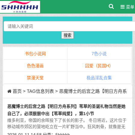
菜单
搜索
书包小说网
7色小说
色色漫画
囚爱（民国H）
禁漫天堂
极品淫乱合集
首页
> TAG信息列表 > 恶魔博士的后宫之路【明日方舟系
列】
恶魔博士的后宫之路【明日方舟系列】苇草的圣诞礼物当然是她
自己了，必须狠狠中出【苇草纯爱】，第1小节
维多利亚，帝国的余晖投下了长长的影子。 冬日将近，这片位于
移动城市郊区的营地屹立在一片旷野当中。狂风刺骨，就像是无
数把匕首狠狠地刺进皮肤的间隙当中，敲打在驻地房屋的加厚玻
2026-01-11 14:58
分类：
5hhhhh