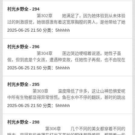
村光乡野全 - 294
第302章 她满足了，因为她体验到从未体验
过的刺激感觉，她很感激有着这宽厚胸膛的男人，是他带给了她
无以价比的刺激快感，自已已经是真正的女人了，她的美眸有了
2025-06-25 21:50
分类：
5hhhhh
丝迷离，自已以后就属于他了吗？她
[详细]
村光乡野全 - 296
第304章 莲边哭边哽咽着说道。她性子虽
倔，但到底是个女孩，遭遇种变故，任她性子再倔，也不由现在
内心脆弱地一面。他还真说对了，李文强乐开了话，这个神秘的
2025-06-25 21:50
分类：
5hhhhh
少女莲，在作为村妇莲花的时候是一种
[详细]
村光乡野全 - 295
第303章 温度降低了许多，这让山神恐惧爱呢
中所有生物都显得异常惊慌。鱼在水中不停的翻跃，甚时的跳出
水面，百果山上的猴子吱吱乱叫，大青山上的各神鸟兽也都好象
2025-06-25 21:50
分类：
5hhhhh
受到惊吓一般，到处乱飞乱窜。
[详细]
村光乡野全 - 298
第306章 几个不同的美女都穿着不同的