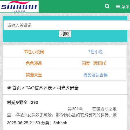
菜单
搜索
书包小说网
7色小说
色色漫画
囚爱（民国H）
禁漫天堂
极品淫乱合集
首页
> TAG信息列表 > 村光乡野全
村光乡野全 - 293
第301章 在这方寸之地
里，神秘少女莲躲无可躲。那令她心乱的软滑灵巧的翻转、撩
拨、，她哪经过这种阵仗，唇齿相接，她的鼻息好急促，她已经
2025-06-25 21:50
分类：
5hhhhh
没办法喘气，情欲的刺激，她已经没有任
[详细]