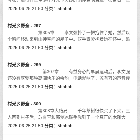
睡衣，显得有些单薄在灯光下美妙的酮体若隐若现，都带着一些
迷糊的倦意，更加女人的魅力，大厅内顿时亮了。李文强觉得自
2025-06-25 21:50
分类：
5hhhhh
已的房间似乎成了皇帝的后宫了，如
[详细]
村光乡野全 - 297
第305章 李文强扑了一把抱住了她，然后以
个瞬间移动来到山神空间的屋子中。双手紧紧抱着她在怀中，热
烈吻着她，吻着她差点儿喘不过气来。
[详细]
2025-06-25 21:50
分类：
5hhhhh
村光乡野全 - 299
第307章 有益身心的早晨运动后，李文强
还没有享受那种高潮快乐的余韵，电话就响了，苏有容的声音传
来道：“懒人，醒了吗？”
[详细]
2025-06-25 21:50
分类：
5hhhhh
村光乡野全 - 300
第308章大结局 千年茶树很快买了下来，三
人回到村子后，苏有容和郭梦冰联手我到了一个真正的木雕大
师，花了半个月的时间雕刻出了一个栩栩如生的山神雕像，这个
2025-06-25 21:50
分类：
5hhhhh
雕像的相貌和李时珍一样，是李文强为
[详细]