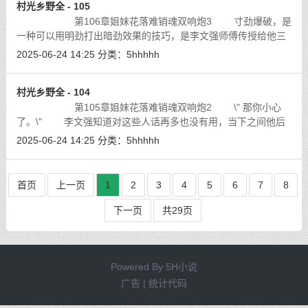
村光乡野全 - 105
第106章姐妹花落难销魂双响炮3 寸劲爆破，是
一种可以用明劲打出暗劲效果的技巧，是李文强师傅传授给他三
大发力之法核心之一，虽然是最基础的，但是你实力越强爆发越
2025-06-24 14:25
分类：
5hhhhh
强，以李文强现在的实力，已经掌握
[详细]
村光乡野全 - 104
第105章姐妹花落难销魂双响炮2 \" 那你小心
了。\" 李文强知道对这些人话再多也没有用，当下之间他后
脚一蹬，前脚一蹭，双腿如抱月开弓，弹身掠起，带动身体如离
2025-06-24 14:25
分类：
5hhhhh
弦的箭。眨眼间便抢出两米多远，离
[详细]
首页
上一页
1
2
3
4
5
6
7
8
下一页
共29页
Powered By
5H小说
广告 | 统计代码