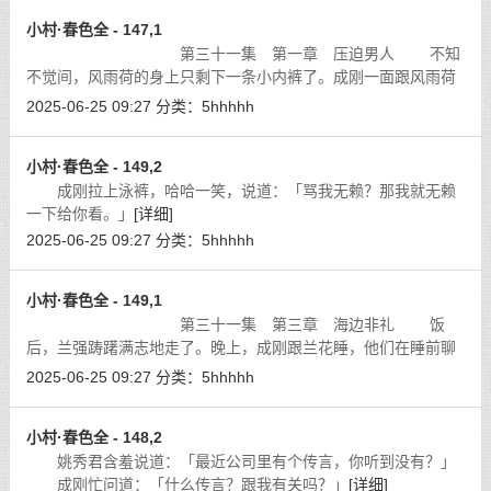
小村·春色全 - 147,1
第三十一集 第一章 压迫男人 不知
不觉间，风雨荷的身上只剩下一条小内裤了。成刚一面跟风雨荷
甜滋滋地吸着舌头，双手则握着风雨荷的一对奶子推来揉去，好
2025-06-25 09:27
分类：
5hhhhh
不快活。弹性极好，柔滑软嫩，手感
[详细]
小村·春色全 - 149,2
成刚拉上泳裤，哈哈一笑，说道：「骂我无赖？那我就无赖
一下给你看。」
[详细]
2025-06-25 09:27
分类：
5hhhhh
小村·春色全 - 149,1
第三十一集 第三章 海边非礼 饭
后，兰强踌躇满志地走了。晚上，成刚跟兰花睡，他们在睡前聊
起天来。
[详细]
2025-06-25 09:27
分类：
5hhhhh
小村·春色全 - 148,2
姚秀君含羞说道：「最近公司里有个传言，你听到没有？」
成刚忙问道：「什么传言？跟我有关吗？」
[详细]