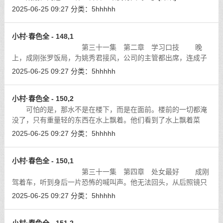
2025-06-25 09:27
分类：
5hhhhh
小村·春色全 - 148,1
第三十一集 第二章 学习口技 晚
上，成刚张罗饭局，为姚秀君接风，公司的主管都出席，连成子
英与江叔等元老级的人物也都到了。大家纷纷对姚秀君表示安慰
2025-06-25 09:27
分类：
5hhhhh
和鼓励，姚秀君对大家的好意也表示了
[详细]
小村·春色全 - 150,2
可怕的是，那水不是在楼下，而是在面前。楼前的一切都淹
没了，只有重量轻的东西在水上飘着。他们看到了水上飘着菜
叶、塑胶袋，保险套、罐子等等，当然还有尸体。
[详细]
2025-06-25 09:27
分类：
5hhhhh
小村·春色全 - 150,1
第三十一集 第四章 处女最好 成刚
驾着车，听到身后一片恐怖的喊叫声。他无法回头，从后照镜只
能看到白色的巨浪。姚秀君回头看，也惊叫起来。
[详细]
2025-06-25 09:27
分类：
5hhhhh