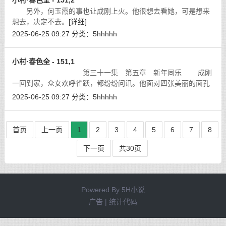
小村·春色全 - 151,2
另外，何玉霞的事也让成刚上火。他很想去看她，可是想来
想去，决定不去。
[详细]
2025-06-25 09:27
分类：
5hhhhh
小村·春色全 - 151,1
第三十一集 第五章 新年同乐 成刚
一回到家，众女欢呼雀跃，都纷纷问讯。他面对四张美丽的面孔
与四具动人的肉体，回想海南的危险经历，不禁心有余悸，心
2025-06-25 09:27
分类：
5hhhhh
想：『要是逃不过那一劫，就苦了她们
[详细]
首页
上一页
1
2
3
4
5
6
7
8
下一页
共30页
Powered By
5H小说
广告 | 统计代码