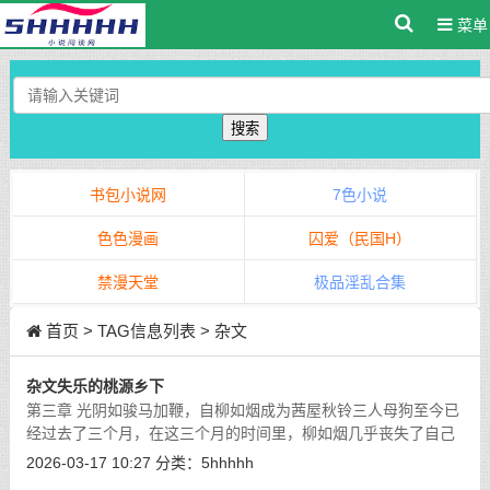
菜单
搜索
书包小说网
7色小说
色色漫画
囚爱（民国H）
禁漫天堂
极品淫乱合集
首页
> TAG信息列表 > 杂文
杂文失乐的桃源乡下
第三章 光阴如骏马加鞭，自柳如烟成为茜屋秋铃三人母狗至今已
经过去了三个月，在这三个月的时间里，柳如烟几乎丧失了自己
所有的自由时间，除了上课，回家等有其她人在的场合外，只要
2026-03-17 10:27
分类：
5hhhhh
柳如烟与她们仨人独处，她的膝盖
[详细]