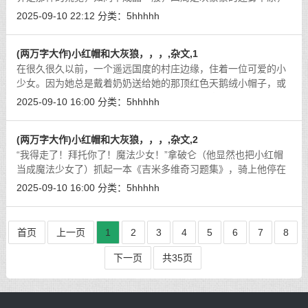
到处是灰蒙蒙的虚空背景，地面布满诡异的紫色符文，她们刚落
2025-09-10 22:12
分类：
5hhhhh
地，脚下那些符文便微微亮起，释放
[详细]
(两万字大作)小红帽和大灰狼，，，,杂文,1
在很久很久以前，一个遥远国度的村庄边缘，住着一位可爱的小
少女。因为她总是戴着奶奶送给她的那顶红色天鹅绒小帽子，或
者说，是那件连着帽子的红色短斗篷，所以大家都叫她“小红
2025-09-10 16:00
分类：
5hhhhh
帽”。
[详细]
(两万字大作)小红帽和大灰狼，，，,杂文,2
“我得走了！拜托你了！魔法少女！”拿破仑（他显然也把小红帽
当成魔法少女了）抓起一本《吉米多维奇习题集》，骑上他停在
旁边的白马（一辆共享电动车），火急火燎地冲出了体育馆。
[详
2025-09-10 16:00
分类：
5hhhhh
细]
首页
上一页
1
2
3
4
5
6
7
8
下一页
共35页