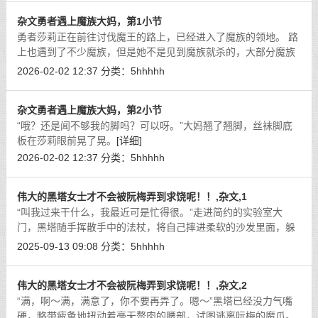
杂文勇者遇上魔族大妈，第1小节
勇者莎莉正在前往讨伐魔王的路上，已经进入了魔族的领地。 路
上也遇到了不少魔族，但是她不是见到魔族就杀的，大部分魔族
是普通居民，可以友好的沟通，只是魔王害人，人和魔都民不聊
2026-02-02 12:37
分类：
5hhhhh
生。
[详细]
杂文勇者遇上魔族大妈，第2小节
“哦？还是闻不够我的脚吗？可以呀。”大妈翘了翘脚，丝袜脚底
板在莎莉眼前晃了晃。
[详细]
2026-02-02 12:37
分类：
5hhhhh
伟大的黑塔女士才不会被阮梅弄到求饶呢！！,杂文,1
“叫我过来干什么，我最近可是忙得很。”走进简约的实验室大
门，黑塔随手挥散手中的法杖，将自己摔进柔软的沙发里面，躲
到盆栽后面的猫猫糕探出一点头，好奇地看着这个已经好久没见
2025-09-13 09:08
分类：
5hhhhh
过的不速之客。
[详细]
伟大的黑塔女士才不会被阮梅弄到求饶呢！！,杂文,2
“满，啊～满，满意了，你不要再弄了。嗯～”黑塔已经没力气嘴
硬，略带疲惫地扭动着毫无赘肉的腰部，试图逃离阮梅的魔爪。