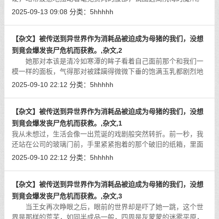
[详细]
2025-09-13 09:08
分类：
5hhhhh
【杂文】被传送到异世界作为消耗品被迫成为母猪的我们，没想
到竟会爆发丧尸危机而获救。,杂文,2
她那对本该是清冷如寒潭的眸子看着自己面前那个和我们一
模一样的面板，气得那对被蹂躏得微微下垂的饱满玉乳都剧烈地
起伏着。
[详细]
2025-09-10 22:12
分类：
5hhhhh
【杂文】被传送到异世界作为消耗品被迫成为母猪的我们，没想
到竟会爆发丧尸危机而获救。,杂文,1
我从未想过，生活会像一出荒诞的戏剧般突然转折。前一秒，我
还站在公司的玻璃门前，手里紧紧抱着的那个破旧的纸箱，里面
塞着我本就不多私人物品,显得我从未来过这里,高温的夏日阳光刺
2025-09-10 22:12
分类：
5hhhhh
得我眼睛发酸，我转过身抬起头，
[详细]
【杂文】被传送到异世界作为消耗品被迫成为母猪的我们，没想
到竟会爆发丧尸危机而获救。,杂文,3
当王女再次睁眼之后，眼前的世界却是吓了她一跳，这个世
界是那样的荒芜，如同半成品一般，四周是灰蒙蒙的迷雾平原，