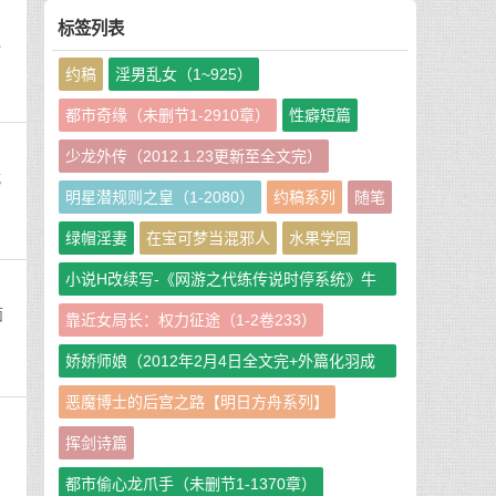
标签列表
迫
约稿
淫男乱女（1~925）
都市奇缘（未删节1-2910章）
性癖短篇
少龙外传（2012.1.23更新至全文完）
就
明星潜规则之皇（1-2080）
约稿系列
随笔
绿帽淫妻
在宝可梦当混邪人
水果学园
小说H改续写-《网游之代练传说时停系统》牛
牛娘二改GHS版
面
靠近女局长：权力征途（1-2卷233）
娇娇师娘（2012年2月4日全文完+外篇化羽成
仙篇240章）
恶魔博士的后宫之路【明日方舟系列】
挥剑诗篇
都市偷心龙爪手（未删节1-1370章）