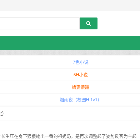
7色小说
5H小说
娇妻很甜
烟雨夜（校园H 1v1）
完）
长生压在身下狠狠输出一番的祖奶奶，是再次调整起了姿势反客为主起