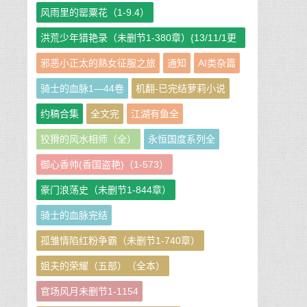
风雨里的罂粟花（1-9.4）
洪荒少年猎艳录（未删节1-380章）{13/11/1更
新}
邪恶小正太的熟女征服之旅
通知
AI类杂篇
骑士的血脉1—44卷
机翻-已完结萝莉小说
约稿合集
全文完
江湖有鱼全
狡猾的风水相师（全）
永恒国度系列全
御心香帅(香国盗艳)（1-573）
豪门浪荡史（未删节1-844章）
骑士的血脉完结
孤雏情陷红粉争霸（未删节1-740章）
姐夫的荣耀（五部）（全本）
官场风月未删节1-1154