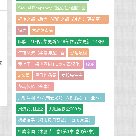
Sexual Rhapsody《性爱狂想曲》全
福艳之都市后宫（福临之都市逍遥 ）更新至
透
951章
短篇
席歐與雀啼
胭脂口红作品集更新至48部作品集更新至48部
作者：胭脂口红
午夜风流（华夏神龙）全
碧蓝航线
多
我上了一棵世界树 [IE浏览器汉化]
纹龙
ai杂篇
黑月作品集
女校先生完
龙魂侠影（全本）
六朝清羽记+六朝云龙吟+六朝燕歌行（全本）
风流女儿国全
无耻魔霸全600章
娇娇娘子（都市风月奇谭）（1-580章）
神鹰帝国（未删节 卷1第1章-卷6第2章）