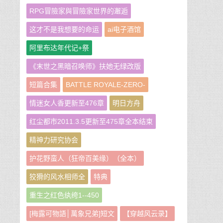
RPG冒險家與冒險家世界的邂逅
这才不是我想要的命运
ai电子酒馆
阿里布达年代记+祭
《末世之黑暗召唤师》扶她无绿改版
短篇合集
BATTLE ROYALE-ZERO-
情迷女人香更新至476章
明日方舟
红尘都市2011.3.5更新至475章全本结束
精神力研究协会
护花野蛮人（狂帝百美缘）（全本）
狡猾的风水相师全
特典
重生之红色纨绔1--450
[梅露可物語│萬象兄弟]短文
【穿越风云录】