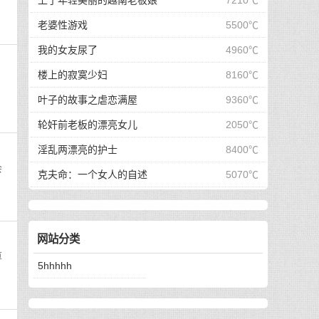
上了年轻美丽的越南老板娘
7210℃
老婆性游戏
5500℃
我的女友尿了
4960℃
楼上的寂寞少妇
8160℃
叶子的故事之虐恋满屋
9360℃
轮奸前老板的漂亮女儿
2050℃
淫乱两漂亮的护士
8400℃
会
克夫命：一个女人的自述
5070℃
网站分类
算
5hhhhh