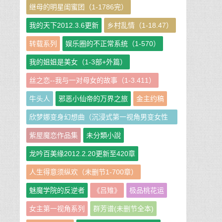
继母的明星闺蜜团（1-1786完）
我的天下2012.3.6更新
乡村乱情（1-18.47）
转载系列
娱乐圈的不正常系统（1-570）
我的姐姐是美女（1-3部+外篇）
丝之恋--我与一对母女的故事（1-3.411）
牛头人
邪恶小仙帝的万界之旅
金主约稿
欣梦娜变身幻想曲（沉浸式第一视角男变女性
转短篇小说集）
紫屋魔恋作品集
未分類小說
龙吟百美缘2012.2.20更新至420章
人生得意须纵欢（未删节1-700章）
魅魔学院的反逆者
《吕雉》
极品桃花运
女主第一视角系列
群芳谱(未删节全本)