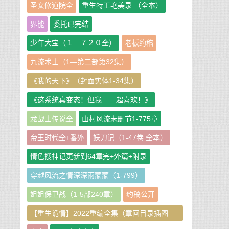
圣女修道院全
重生特工艳美录 （全本）
界能
委托已完结
少年大宝（１－７２０全）
老板约稿
九流术士（1—第二部第32集）
《我的天下》（封面实体1-34集）
《这系统真变态！但我……超喜欢！》
龙战士传说全
山村风流未删节1-775章
帝王时代全+番外
妖刀记（1-47卷 全本）
情色搜神记更新到64章完+外篇+附录
穿越风流之情深深雨蒙蒙（1-799）
姐姐保卫战（1-5部240章）
约稿公开
【重生诡情】2022重编全集（章回目录插图
版）