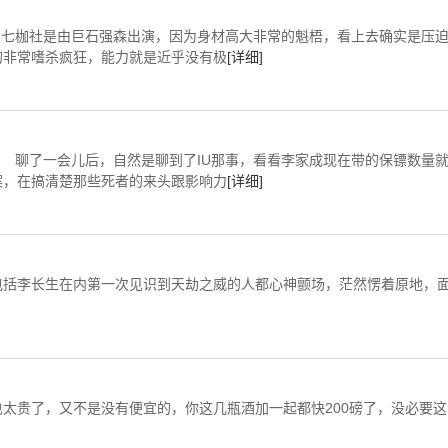
巨石强森出演，因为身材高大非常的魁梧，看上去确实是压
的非常嗜杀疯狂，能力就是近乎没有极
[详细]
后，自然是聊到了IU那事，看看李家成现在带的保镖数量
案，在搞清楚那些死者的来头跟影响力
[详细]
括李长生在内第一次见识到天劫之威的人都心神颤场，茫然愣着原地，
贵了，又不是没有便宜的，你这几瓶酒加一起都快200磅了，没必要这