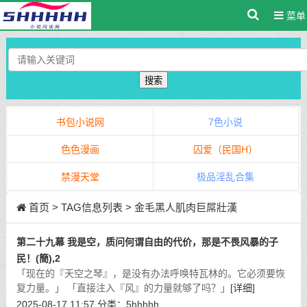
菜单
搜索
书包小说网
7色小说
色色漫画
囚爱（民国H）
禁漫天堂
极品淫乱合集
首页
> TAG信息列表 > 金毛黑人肌肉巨屌壯漢
第二十九幕 我是空，质问何谓自由的代价，那是不畏风暴的子
民！(簡),2
「现在的『天空之琴』，是没有办法呼唤特瓦林的。它必须要恢
复力量。」 「直接注入『风』的力量就够了吗？」
[详细]
2025-08-17 11:57
分类：
5hhhhh