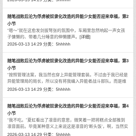
随笔战败后沦为俘虏被奴隶化改造的异能少女能否迎来幸福，第2
小节
“嗯～”就在这愈发剑拔弩张的氛围中，车厢里忽然响起一声女孩
子慵懒的、带着几分睡意的伸懒腰声。
[详细]
2026-03-13 14:29
分类：
5hhhhh
随笔战败后沦为俘虏被奴隶化改造的异能少女能否迎来幸福，第3
小节
“按照管理法案，我当然也穿上异能管理套装。不过由于我已经是
异能管理局的局长，所以没有将我编入异能者战斗部队。而是维
持了原本的职务。”
[详细]
2026-03-13 14:29
分类：
5hhhhh
随笔战败后沦为俘虏被奴隶化改造的异能少女能否迎来幸福，第4
小节
“我不吃。”夏虹看出了凛音的意思，微笑着一把将糕点全部推到
凛音面前。毕竟某种意义上来说这是凛音的‘断头饭’，啊，当然实
际上是指在穿上套装后凛音就没办法正常吃东西了。
[详细]
2026-03-13 14:29
分类：
5hhhhh