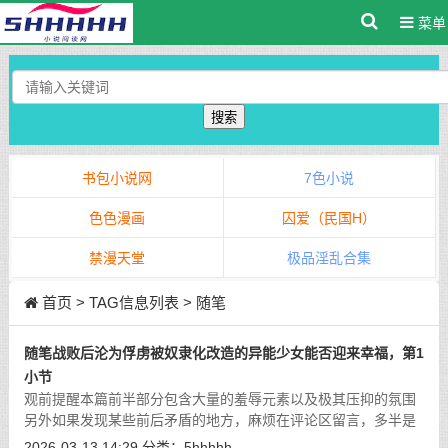
菜单
搜索
书包小说网
7色小说
色色漫画
囚爱（民国H）
禁漫天堂
极品淫乱合集
首页
> TAG信息列表 > 随笔
随笔战败后沦为俘虏被奴隶化改造的异能少女能否迎来幸福，第1
小节
观前提醒本篇前半部分包含大量的羞辱元素以及极其压抑的氛围
另外如果发现某些前后矛盾的地方，麻烦在评论区留言，多半是
忘记改了
[详细]
2026-03-13 14:29
分类：
5hhhhh