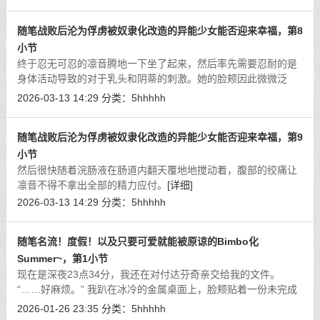
随笔战败后沦为俘虏被奴隶化改造的异能少女能否迎来幸福，第8
小节
终于忍无可忍的凛音腾地一下坐了起来，然后率先需要忍耐的是
身体活动导致的对于乳头和阴蒂的刺激。她的脸颊因此微微泛
红，一手扶着胸部一手抵在私处，虽然入手之处仅有令人无可奈
2026-03-13 14:29
分类：
5hhhhh
何的金属器物，但与身体私密部位接触
[详细]
随笔战败后沦为俘虏被奴隶化改造的异能少女能否迎来幸福，第9
小节
然后很快随着浣肠液在肠道内翻天覆地地搅动着，腹部的绞痛让
凛音不得不拿出全部的精力应付。
[详细]
2026-03-13 14:29
分类：
5hhhhh
随笔名流！度假！以及只要可爱就能被原谅的Bimbo化
Summer~，第1小节
现在是深夜23点34分，我还在对付达芬奇亲交给我的文件。
“……好麻烦。” 我趴在冰冷的金属桌面上，脸颊贴着一份未完成
的特异点攻略文书。
[详细]
2026-01-26 23:35
分类：
5hhhhh