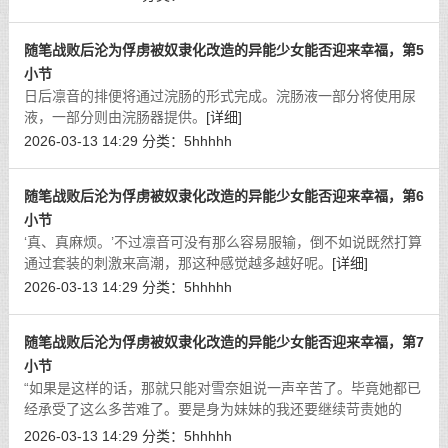
随笔战败后沦为俘虏被奴隶化改造的异能少女能否迎来幸福，第5
小节
日后凛音的排便将通过浣肠的形式完成。浣肠液一部分将使用尿
液，一部分则由浣肠器提供。
[详细]
2026-03-13 14:29
分类：
5hhhhh
随笔战败后沦为俘虏被奴隶化改造的异能少女能否迎来幸福，第6
小节
‘真、真麻烦。’不过凛音可没有那么容易服输，倒不如说既然打算
通过套装的刺激来高潮，那这种感觉越多越好呢。
[详细]
2026-03-13 14:29
分类：
5hhhhh
随笔战败后沦为俘虏被奴隶化改造的异能少女能否迎来幸福，第7
小节
“如果是这样的话，那就只能对雪奈姐说一声辛苦了。毕竟她都已
经承受了这么多苦难了。要是身为妹妹的我还要继续苛责她的
话，那也太残忍了吧。”
[详细]
2026-03-13 14:29
分类：
5hhhhh