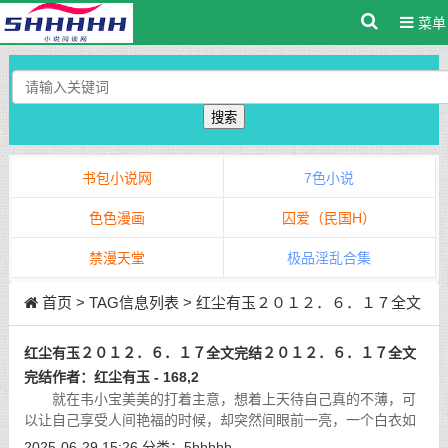
菜单
搜索
书包小说网
7色小说
色色漫画
囚爱（民国H）
禁漫天堂
极品淫乱合集
首页
> TAG信息列表 > 红尘有玉２０１２．６．１７全文
完结２０１２．６．１７全文完结作者：红尘有玉
红尘有玉２０１２．６．１７全文完结２０１２．６．１７全文
完结作者：红尘有玉 - 168,2
就在韦小宝美美的打着主意，想着上天待自己真的不薄，可
以让自己享受人间艳福的时候，却突然间眼前一亮，一个白衣如
雪的女子印入了自己的眼帘，韦小宝看到，这女子一头乌黑的长
2025-06-29 15:26
分类：
5hhhhh