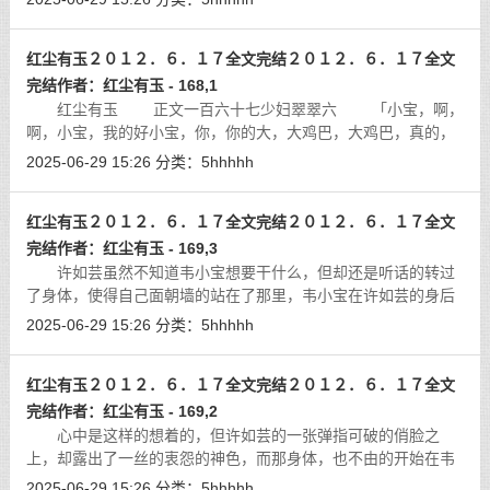
发，就那样随意的飘在了香肩之上，
[详细]
红尘有玉２０１２．６．１７全文完结２０１２．６．１７全文
完结作者：红尘有玉 - 168,1
红尘有玉 正文一百六十七少妇翠翠六 「小宝，啊，
啊，小宝，我的好小宝，你，你的大，大鸡巴，大鸡巴，真的，
真的太，太历害了，太历害了，我，我感觉，我感觉，我的，我
2025-06-29 15:26
分类：
5hhhhh
的小骚穴，都要，都要给你，都要
[详细]
红尘有玉２０１２．６．１７全文完结２０１２．６．１７全文
完结作者：红尘有玉 - 169,3
许如芸虽然不知道韦小宝想要干什么，但却还是听话的转过
了身体，使得自己面朝墙的站在了那里，韦小宝在许如芸的身后
蹲了下来，看起了许如芸的那一个正在牛仔裤的紧紧的包裹之正
2025-06-29 15:26
分类：
5hhhhh
下的丰满而充满了弹性的大屁股来了
[详细]
红尘有玉２０１２．６．１７全文完结２０１２．６．１７全文
完结作者：红尘有玉 - 169,2
心中是这样的想着的，但许如芸的一张弹指可破的俏脸之
上，却露出了一丝的衷怨的神色，而那身体，也不由的开始在韦
小宝的怀里挣扎了起来，那样子，向是在抗议着韦小宝对自己的
2025-06-29 15:26
分类：
5hhhhh