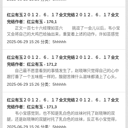
身体挤到了墙边，一边用自己的身体
[详细]
红尘有玉２０１２．６．１７全文完结２０１２．６．１７全文
完结作者：红尘有玉 - 170,1
正文一百七十六经理如芸六 挑逗了一会儿以后，韦小宝
又会将自己的大鸡巴给抽出来，重复着上述的动作，许如芸感觉
到，自己的小屄深处，在韦小宝的大鸡巴的抽插之下，一会儿空
2025-06-29 15:26
分类：
5hhhhh
虚，一会儿充实了起来，那种感觉，
[详细]
红尘有玉２０１２．６．１７全文完结２０１２．６．１７全文
完结作者：红尘有玉 - 171,2
自己最不愿意看到的事情发生了，赵晓琳只觉得自己的心中
跟打番了一个五味瓶一样的，酸甜苦辣什么滋味都涌上了心头，
要不是及时的咬住了嘴唇，恐怕水汪汪的大眼睛中泪水都要流了
2025-06-29 15:26
分类：
5hhhhh
下来了，抬起脚来，就想要狠狠的将
[详细]
红尘有玉２０１２．６．１７全文完结２０１２．６．１７全文
完结作者：红尘有玉 - 171,3
韦小宝感觉到，也不知是乳白色的丝袜衬托了赵晓琳的双
腿，还是赵晓琳的双腿衬托了乳白色的丝袜，反正韦小宝觉得，
赵晓琳的大腿，将乳白色的丝袜弄得是那么的饱满，那么的光
2025-06-29 15:26
分类：
5hhhhh