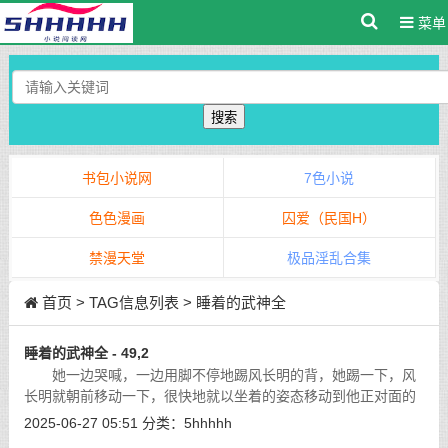
菜单
搜索
书包小说网
7色小说
色色漫画
囚爱（民国H）
禁漫天堂
极品淫乱合集
首页
> TAG信息列表 > 睡着的武神全
睡着的武神全 - 49,2
她一边哭喊，一边用脚不停地踢风长明的背，她踢一下，风
长明就朝前移动一下，很快地就以坐着的姿态移动到他正对面的
巴洛渺的身前，巴洛渺抽了一把剑直指前方，冷冷地道：「你可
2025-06-27 05:51
分类：
5hhhhh
以继续往前，我无所谓。」
[详细]