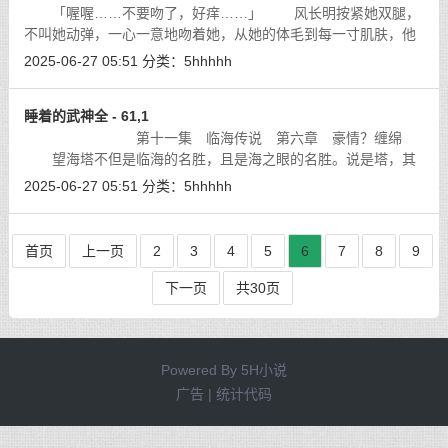
「喔喔……不要吻了，好痒……」 风长明按紧她双腿，
不叫她动弹，一心一意地吻着她，从她的体毛到每一寸肌肤，他
吻得陶醉，芭娅的私处有一种异样的清香，那在别的女人身上很
2025-06-27 05:51
分类：
5hhhhh
难寻到的，巴洛金占有芭娅如此多年
[详细]
睡着的武神全 - 61,1
第十一集 临海传说 第六章 豪情？缠绵
望海塔不但是临海的名胜，且是海之眼的名胜。说是塔，其
实并非塔，是一个宏伟的建筑群，以巨石筑成，占地宽广，耸立
2025-06-27 05:51
分类：
5hhhhh
在海之眼最西面的海崖之上，几千年来
[详细]
首页
上一页
2
3
4
5
6
7
8
9
下一页
共30页
Powered By
5H小说
广告 | 统计代码