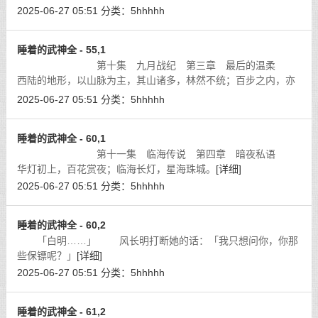
2025-06-27 05:51
分类：
5hhhhh
睡着的武神全 - 55,1
第十集 九月战纪 第三章 最后的温柔
西陆的地形，以山脉为主，其山诸多，林然不统；百步之内，亦
见一丘；千里之地，山石嶙峋；遥望之间，雾山遮掩；所见山
2025-06-27 05:51
分类：
5hhhhh
影，连绵不绝。
[详细]
睡着的武神全 - 60,1
第十一集 临海传说 第四章 暗夜私语
华灯初上，百花赏夜；临海长灯，星海珠城。
[详细]
2025-06-27 05:51
分类：
5hhhhh
睡着的武神全 - 60,2
「白明……」 风长明打断她的话：「我只想问你，你那
些保镖呢？」
[详细]
2025-06-27 05:51
分类：
5hhhhh
睡着的武神全 - 61,2