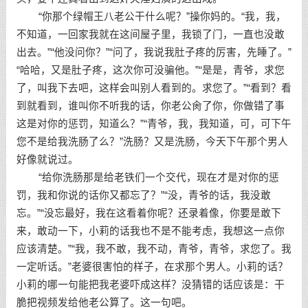
“你那个绿帽王八老公干什么呢？”操你妈的。“我，我，
不知道，一回家我就在这间屋子里，我锁了门，一直也没敢
出去。”“他没问你？”“问了，我说我肚子疼的厉害，先睡了。”
“哈哈，又是肚子疼，这次你可没骗他。”“是是，青爷，求您
了，叫我下去吧，这样会叫别人看到的。求您了。”“看到？看
到就看到，谁叫你不听我的话，你老公肏了你，你做错了事
这是对你的惩罚，知道么？”“青爷，我，我知道，可，可下午
您不是给我洗肠了么？”洗肠？又是洗肠，今天下午那个男人
好像就说过。
“给你洗肠那是给老铁们一个交代，现在才是对你的惩
罚，我和你说的话你又都忘了？”“没，青爷的话，我没敢
忘。”“没忘最好，我在这看着你呢？还录着像，你要是敢下
来，敢动一下，小莉的话我也不是不能考虑，我想这一点你
应该清楚。”“我，我不敢，我不动，青爷，青爷，求您了。我
一定听话。”老婆很害怕的样子，在求那个男人。小莉的话？
小莉的哪一句能把我老婆吓成这样？没猜错的话应该是：干
脆把视频发给他老公算了。这一句吧。