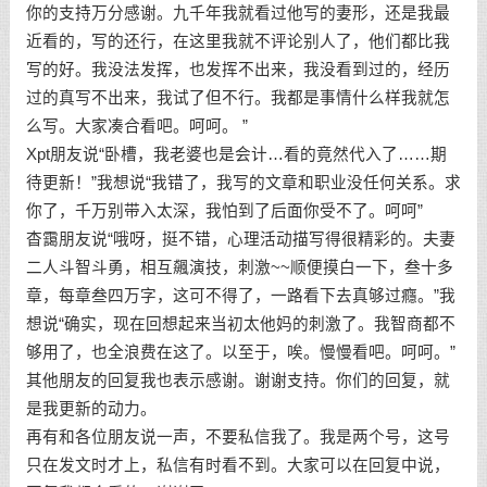
你的支持万分感谢。九千年我就看过他写的妻形，还是我最
近看的，写的还行，在这里我就不评论别人了，他们都比我
写的好。我没法发挥，也发挥不出来，我没看到过的，经历
过的真写不出来，我试了但不行。我都是事情什么样我就怎
么写。大家凑合看吧。呵呵。 ”
Xpt朋友说“卧槽，我老婆也是会计…看的竟然代入了……期
待更新！”我想说“我错了，我写的文章和职业没任何关系。求
你了，千万别带入太深，我怕到了后面你受不了。呵呵”
杳靄朋友说“哦呀，挺不错，心理活动描写得很精彩的。夫妻
二人斗智斗勇，相互飆演技，刺激~~顺便摸白一下，叁十多
章，每章叁四万字，这可不得了，一路看下去真够过癮。”我
想说“确实，现在回想起来当初太他妈的刺激了。我智商都不
够用了，也全浪费在这了。以至于，唉。慢慢看吧。呵呵。”
其他朋友的回复我也表示感谢。谢谢支持。你们的回复，就
是我更新的动力。
再有和各位朋友说一声，不要私信我了。我是两个号，这号
只在发文时才上，私信有时看不到。大家可以在回复中说，