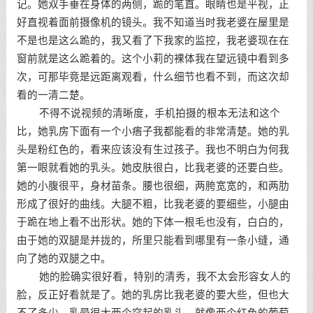
记。她双手垂在身体的两侧，跪的笔直。眼睛也是平视，正
好直视着面前摄像机的镜头。我不知道当时我老婆在屋里是
不是也是这么跪的，我又看了下我家的监控，我老婆现在在
窗前就是这么跪着的。这个小莉的裸体我在望远镜中看到多
次，可那毕竟是远距离观看，什么细节也看不到，而这次却
看的一清二楚。
不得不说视频的清晰度，手机拍摄的根本无法和这个
比，她乳房下面有一个小痦子我都能看的非常清楚。她的乳
头是粉红色的，看来应该没有生过孩子。我也不明白为何我
第一眼就看她的乳头。她皮肤很白，比我老婆的还要白些。
她的小腹很平，身材苗条。腰也很细，两胯宽宽的，和两肋
形成了很好的曲线。大腿不粗，比我老婆的要细些，小腿由
于跪在地上看不出形状。她的下体一根毛也没有，白白的，
由于她的双腿是并拢的，所里只能看到哪里有一条小缝，通
向了她的双腿之中。
她的脸确实很好看，特别的清秀，我不太会形容女人的
脸，反正好看就是了。她的乳房比我老婆的要大些，但也大