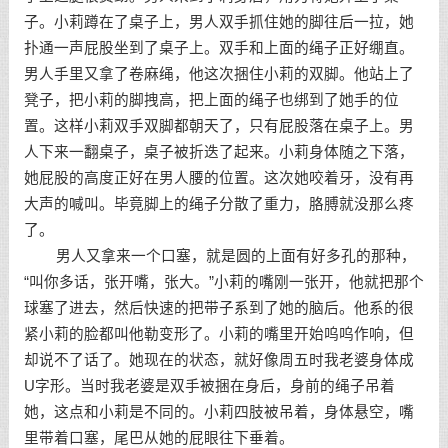
子。小莉蹲在了桌子上，男人双手抓住她的脚往后一拉，她
扑通一声屁股坐到了桌子上。双手和上面的绳子正好绷直。
男人手里又拿了卷麻绳，他这次捆住小莉的双脚。他站上了
凳子，把小莉的脚拽高，把上面的绳子也绑到了她手的位
置。这样小莉双手双脚都朝天了，只有屁股落在桌子上。男
人下来一翻桌子，桌子被折迭了起来。小莉身体随之下落，
她屁股的高度正好在男人腰的位置。这次她咬着牙，没有再
大声的喊叫。毕竟脚上的绳子分散了重力，胳膊就没那么疼
了。
男人又拿来一个口塞，就是圆的上面有好多孔的那种，
“叫你多话，张开嘴，张大。”小莉的嘴刚一张开，他就把那个
球塞了进去，然后快速的把带子系到了她的脑后。他系的很
紧小莉的脸都叫他勒变形了。小莉的嘴里开始呜呜作响，但
却说不了话了。她现在的状态，就好像周五时我老婆身体成
U字形。当时我老婆是双手被捆在身后，身前的绳子吊着
她，这点和小莉是不同的。小莉四肢被吊着，身体悬空，嘴
里带着口塞，尾巴从她的屁眼往下垂着。