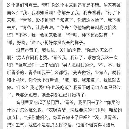
这个娘们可真毒。“嗯？你这个主意到还真是不错。咱家有碱
面么？”“我，我哪知道啊？你解开了我，我去看看。”“行了下
来吧。”“青爷，没找到啊？”“知道了，你把这收拾了，我下楼
去买。”“青爷，让我去吧。”“你去？你他妈的是叫我收拾这
些？”“不不，我一会回来收拾。”“行吧，楼下超市就有。”
“哦，好咧。”这个小莉好像挺兴奋的样子。
没有声音了，我快进，关门的声音。“你想的怎么样
啊？”男人在问我老婆。“青爷我，我错了，求您饶我这一次
吧？”“这就是你一上午想的？”男人恶狠狠的说。“不，不，我
听青爷的，青爷叫我干什么都行。”先去做饭，少做点，就我
和小莉吃，你今天不许吃饭。“哦，我，我知道了，我这就去
做。”什么？我老婆中午也没吃饭？我看下时间11点30已经过
了，老婆还跪着，她全身都已经开始抖了。
音频里又响起了敲门声，“青爷，我买回来了？”“你买的
什么？怎么这么多。”“哎呀青爷，洗也要洗的干净啊，咱给她
加点料。”“操你他妈的，你现在做主了是吧？”“没，没青爷，
您别生气，我这不是看您太好说话，怕这个骚货得寸进尺