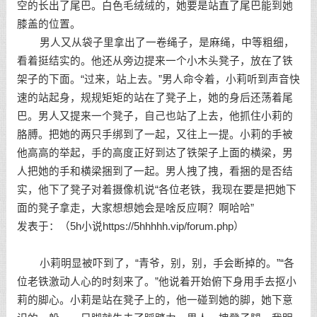
空的长出了尾巴。白色毛绒绒的，她要是站直了尾巴能到她
膝盖的位置。
男人又从袋子里拿出了一卷绳子，是麻绳，中等粗细，
看着挺结实的。他还从旁边提来一个小木头凳子，放在了铁
架子的下面。“过来，站上去。”男人命令着，小莉听到声音快
速的站起身，规规矩矩的站在了凳子上，她的身后还荡着尾
巴。男人又提来一个凳子，自己也站了上去，他抓住小莉的
胳膊。把她的两只手绑到了一起，又往上一提。小莉的手被
他高高的举起，手的高度正好到达了铁架子上面的横梁，男
人把她的手和横梁捆到了一起。男人拽了拽，看捆的是否结
实，他下了凳子对着摄像机说“各位老铁，我现在要是把她下
面的凳子拿走，大家想想她会是啥反应啊？啊哈哈”
发表于：（5h小说https://5hhhhh.vip/forum.php）
小莉明显被吓到了，“青爷，别，别，手会断掉的。”“各
位老铁激动人心的时刻来了。”他说着开始俯下身用手去抠小
莉的脚心。小莉是站在凳子上的，他一碰到她的脚，她下意