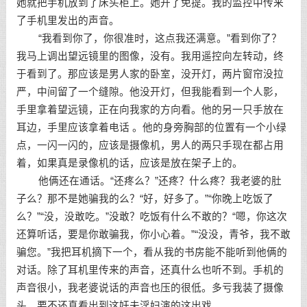
她就把手机放到了床头柜上。她开了免提。我的监控中传来
了手机里发出的声音。
“我看到你了，你很准时，这点我还满意。”看到你了？
我马上调出望远镜里的图像，没有。我用遥控向左转动，终
于看到了。那应该是男人家的卧室，没开灯，两片窗帘没拉
严，中间留了一个缝隙。他没开灯，但我能看到一个人影，
手里拿着望远镜，正在向我家的方向看。他的另一只手放在
耳边，手里应该拿着电话 。他的身旁胸部的位置有一个小绿
点，一闪一闪的，应该是摄像机，男人的两只手现在都占用
着，如果真是录像机的话，应该是放在架子上的。
他俩还在通话。“还疼么？”还疼？什么疼？我老婆的肚
子么？那不是她骗我的么？“好，好多了。”“你晚上吃饭了
么？”“没，没敢吃。”没敢？吃饭有什么不敢的？“嗯，你这次
还算听话，要是你敢骗我，你小心着。”“没没，青爷，我不敢
骗您。”我把耳机摘下一个，看从我的书房能不能听到他俩的
对话。除了耳机里传来的声音，还真什么也听不到。手机的
声音很小，我老婆说话的声音也压的很低。多亏我装了摄像
头，要不还真看出到这奸夫淫妇演的这出戏。