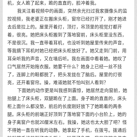
机，女人跪了起来，跪的直直的，脸冲着我。
我关注着视频中的画面，突然余光扫过我家摄像头的监
控视频，我老婆正在搬床头柜，窗帘已经打开了，刚才她进
去后是拉上的。屋里开着灯，顶灯，吊顶里的视觉灯都开
着，很亮。她把床头柜搬到了落地窗前，床头柜里没东西，
不是很沉。我一直带着耳机，也没听到她屋里传来的声音，
等我摘下耳机时她已经把床头柜放好了。她又走到门前，用
耳朵听我的声音，又在墙后听。我在画面中看着她。她叹了
口气居然开始拖衣服。她要干什么？她身上已经一丝不挂
了，连脚上的鞋都脱了，把头发拢在了脑后。屋里的灯很
亮，还开着窗帘。操，难道她就不怕叫别人看到？
下面她的动作更是叫我感到震惊，她居然走向窗前，她
抬腿上了床头柜，双腿跪在了上面。身子跪的直直的，床头
柜上面什么都没垫，前后的长度刚好放下了她跪着的两条
腿。床头柜的前端正好顶到了落地窗下面的小台阶上，她的
身子离窗户也就20厘米左右。我操，她这也太大胆了吧？怪
不得她一直在听我的动静。她拿起了手机，在拨号。拨通后