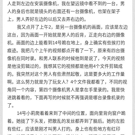
人走到左边在安装摄像机，我在望远镜中看不到的一台，男
人的身后也就是镜头的右面还有一台摄像机，也架在架子
上，男人弄好左边的以后又去弄右边的。
我又点开了上午2，是另一台摄像机的画面，应该是左边
这台，因为画面一开始就是男人的后背，正走向右边的摄像
机。画面的边上能看到14号跪在地上，身上确实有些挨打的
痕迹。我把几个上午的视频都点开看了一下，原来有四台摄
像机在同时录。和男人联系的时候他到是说了，今天的视频
是他没剪辑过的，我想其它的视频都是他用4个文件剪辑成
的。我突然对这个男人有些肃然起敬，这是要多大的工作量
啊。这么努力就是为了玩女人？4个文件我都看了，不同的视
角同一个内容，第四个摄像机男人是拿在手里录的。我是快
进跳着看的，下面再写的时候就不再强调是哪台录像机录的
了。
14号小莉爬着着来到了中间的位置，面向里背向窗户跪
着。她拢了下头发，把散乱的发丝都弄到了脑后。她的左脸
有些红，应该是刚才叫男人打的。身上也有些地方有红印