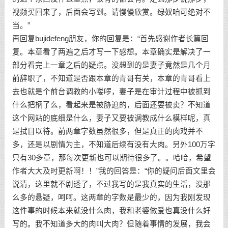
视频买回来了，后面会写到。请慢慢欣赏。绿奴咱可绝对不
当。”
再回复bujidefeng朋友，你的回复是：“首先感谢作者长篇回
复。本章看了两遍之后才写一下感想。本章确实是解决了一
部分看完上一章之后的疑点。没想到的是妻子竟然是几个月
前辞职了，不知道是否跟本章的青哥有关，本章的青哥看上
去也就是个前台调教的小喽啰，妻子是在审计过程中被抓到
什么把柄了么，看起来是被胁迫的，后面还要被卖？不知道
这个网站的底细是什么，妻子又要被调教成什么模样呢，真
是拭目以待。前两章字数虽然很多，但是真正的肉戏并不
多，还是以剧情为主，不知道后续有没有大肉。另外100万字
只有30多章，那每次更新也可以期待很多了。。哈哈，希望
作者大大及时更新啊！！”我的回答是：“你的疑问后面文里会
说清，这里就不剧透了，不过我写的是我真实的生活，没那
么多的悬疑，呵呵。这两章的字数是最少的，因为我刚发现
这件事的时候本来就没什么肉，我和老婆做爱也真没什么好
写的。我不知道多大的肉叫大肉？但随着事情的发展，我会