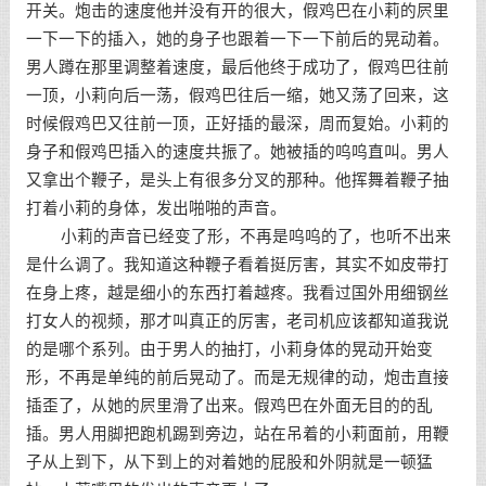
开关。炮击的速度他并没有开的很大，假鸡巴在小莉的屄里
一下一下的插入，她的身子也跟着一下一下前后的晃动着。
男人蹲在那里调整着速度，最后他终于成功了，假鸡巴往前
一顶，小莉向后一荡，假鸡巴往后一缩，她又荡了回来，这
时候假鸡巴又往前一顶，正好插的最深，周而复始。小莉的
身子和假鸡巴插入的速度共振了。她被插的呜呜直叫。男人
又拿出个鞭子，是头上有很多分叉的那种。他挥舞着鞭子抽
打着小莉的身体，发出啪啪的声音。
小莉的声音已经变了形，不再是呜呜的了，也听不出来
是什么调了。我知道这种鞭子看着挺厉害，其实不如皮带打
在身上疼，越是细小的东西打着越疼。我看过国外用细钢丝
打女人的视频，那才叫真正的厉害，老司机应该都知道我说
的是哪个系列。由于男人的抽打，小莉身体的晃动开始变
形，不再是单纯的前后晃动了。而是无规律的动，炮击直接
插歪了，从她的屄里滑了出来。假鸡巴在外面无目的的乱
插。男人用脚把跑机踢到旁边，站在吊着的小莉面前，用鞭
子从上到下，从下到上的对着她的屁股和外阴就是一顿猛