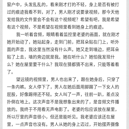
窗户中，头发乱乱的，看来刚才打的不轻，身上是否有被打
过的痕迹我看不到，对了，男人刚才说要录视频，那今天他
发给我的文件里会不会有这个视频呢？希望有吧，我是希望
有这个视频，不是希望在视频里看到她身上的痕迹。
我一听着音频，眼睛看着监控里老婆的画面，就在刚才
她开始动了，她站起身，走到门前，把耳朵贴在门上，听外
面的声音，我这里当然没有什么声。她又走到墙边，把耳朵
贴了上去，墙的旁边就是我。她在听什么？她怕我发现什
么？她在屋里要干什么？我现在猜都猜不出来，只能等着看
了。
望远镜的视频里，男人也出来了，跟在她身后，只穿了
一条内裤。女人停下了，男人在她后面用脚踢了一下女人的
屁股，好像踢得还不轻。女人叫了一声，往前一趴，差点没
扑倒在地上。这次声音不是我想象出来的了，是音频文件播
放的。我终于不用看无声电影了。老婆的包应该放在屋里，
所以厅里的声音很小，但还是能听见。我老婆应该还在屋
里，一点声音也没有。男人从她的身上迈过，开始摆弄摄像