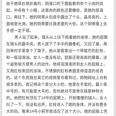
由于她现在是趴着的，阴道口的下面能看到有个小肉的突
起，中央有个小眼，这里肉的颜色还要嫩些，是她的尿道
口。再往下，她的阴蒂从包皮中露出了个头，晶亮亮的，上
面很是光滑。她的阴蒂要比我老婆的大些。这个阴蒂摸上去
手感一定不错。
男人站了起来，镜头从上往下照着她的身体，她的屁眼
在镜头的最中央。男人放下了手中的摄像机，又回了屋，再
回来时手里拿个了袋子，他从里面拿出一个带尾巴的肛栓，
和一瓶润滑油。女人一直没有动，屁股还是高高的撅着，这
个姿势很方便男人的动作。他将润滑液挤到女人的屁眼上，
又用肛栓来回的涂抹，不锈钢的肛栓表面变得湿湿的亮亮
的。这个东西我在其它的视频里也看到过，购物网站上也有
很多卖的。我记得这个是分大小的，他拿在手里的，最少是
中号的，有可能是大号的，但也绝对不是骨灰级那种特大
的。他把肛栓顶在了14号的屁眼上，开始慢慢的插入。女人
抖了一下，但没有出声，肛栓进入了她的身体，并没有费多
大的劲。看来14号小莉早就适应了这个大小。她的屁股上凭