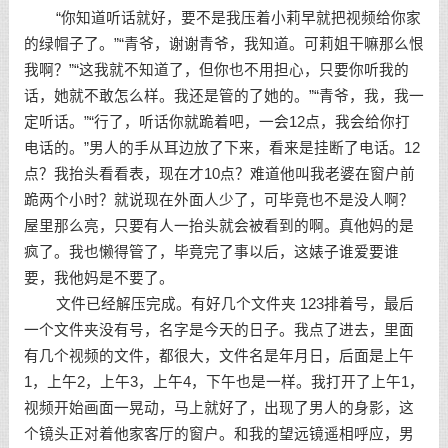
“你知道听话就好，要不是我压着小莉早就把视频给你家
的绿帽子了。”“青爷，谢谢青爷，我知道。可莉姐干嘛那么恨
我啊？”“这我就不知道了，但你也不用担心，只要你听我的
话，她就不敢怎么样。我还是管的了她的。”“青爷，我，我一
定听话。”“行了，听话你就跪着吧，一会12点，我会给你打
电话的。”男人的手从耳边放了下来，看来是挂断了电话。12
点？我抬头看看表，现在才10点？难道他叫我老婆在窗户前
跪两个小时？就说现在外面人少了，可毕竟也不是没人啊？
屋里那么亮，只要有人一抬头就会被看到的啊。真他妈的是
疯了。我也懒得管了，毕竟完了事以后，这婊子谁爱要谁
要，我他妈是不要了。
文件已经解压完成。有好几个文件夹 123排着号，最后
一个文件夹没有号，名字是今天的日子。我点了进去，里面
有几个视频的文件，都很大，文件名是年月日，后面是上午
1，上午2，上午3，上午4，下午也是一样。我打开了上午1，
视频开始画面一晃动，马上就好了，出现了男人的身影，这
个镜头正对着他家客厅的窗户。和我的望远镜遥相呼应，男