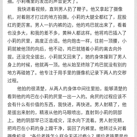
抽。小莉嘴里的发出的声音更大了。
我快进着视频，直到男人扔了鞭子。他又拿起了摄像
机，对着刚才打过的地方拍摄。小莉的大腿全都红了，屁股
红的更厉害。男人一扒内裤的边，他的鸡巴就出来了，看着
也没多大，和我的差不多，黄种人都这样。他将鸡巴插入了
小莉的屄里，高度正合适。他向炮击一样，往前一顶腰，小
莉就被他顶的向后，他不动，鸡巴就随着小莉的离去向外
拔。还没完全拔出，小莉就又回来了，她的身体撞到了男人
身上的时候，他就再一顶。他从始至终除了鸡巴就没有别的
地方再碰她了。他专注于用手里的摄像机记录下两人的交秽
过程。
他拍的很清楚，从两人的身体中间往里拍，能够清楚的
看到他的鸡巴在小莉的屄里一出一入的。肏屄的过程应该不
会有什么有价值的东西，我快进，再快进。男人射精了，他
是拔出来射的，精液从他的马眼喷出，直射到小莉的阴部
上。她的阴部早已泛滥成灾，淫水向下流着。男人射完精，
把鸡巴在小莉的身上蹭干净，装回了内裤里。他转过头对着
摄像机说，“各位老铁怎么样今天还过瘾么？哪位老铁要是也