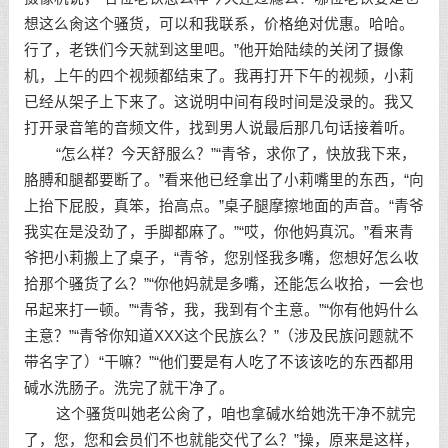
想这么肏这个骚货，可以和我联系，价格绝对优惠。哈哈。
行了，老铁们今天就到这里吧。”他开始陆续的关闭了摄像
机，上午的四个视频都结束了。我再打开下午的视频，小莉
已经从架子上下来了。这说明中间有段时间是没录的。我又
打开录音笔的音频文件，找到男人说最后那几句话接着听。
“怎么样？今天舒服么？”“青爷，求你了，快放我下来，
胳膊和腿都要断了。”看来他已经拿出了小莉嘴里的东西，“向
上抬下屁股，真笨，抬高点。”桌子腿摩擦地面的声音。“青爷
我实在是没劲了，手脚都麻了。”“哎，你他妈真沉。”看来青
爷把小莉搬上了桌子，“青爷，您别怪我多嘴，您想好怎么收
拾那个骚货了么？”“你他妈就是多嘴，还能怎么收拾，一会也
吊起来打一顿。”“青爷，我，我到有个主意。”“你有他妈什么
主意？”“青爷你知道XXX这个民族么？”（涉及民族问题就不
带名字了）“干嘛？”“他们要是有人吃了不该该吃的东西都用
碱水洗肠子。洗完了就干净了。
这个骚货叫她老公肏了，咱也拿碱水给她洗干净不就完
了，您，您和会员们不也就能交代了么？”操，原来是这样，