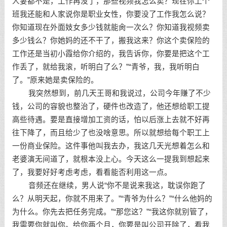
人妻都不是，工作再没了，那些视频我怎么卖？现在你上个
班我还能和人家说你是职业女性，你要没了工作我怎么说？
你知道现在外面妓女多少钱就能肏一次么？你知道我视频卖
多少钱么？你她妈的还不干了，搬我这来？你这个卖保险的
工作还是当初小霞给你介绍的，我告诉你，你要是把这个工
作丢了，就给我滚，听明白了么？”“青爷，我，我听明白
了。”原来她是卖保险的。
我突然想到，前几天王哥和我说过，公司今年赚了不少
钱，公司的容貌也整治了，硬件也改造了，他还想给职工提
高些待遇。要是直接增加工资的话，怕以后涨上去就不好再
往下降了，而且给少了也没啥意思。所以就想给每个职工上
一份商业保险。这件事他叫我去办，我这几天光想着怎么和
老婆演无间道了，就根本没上心。今天这么一提我到想起来
了，我要好好考虑考虑，看看能否利用这一点。
音频还在继续，男人说“你不是说来我这，耽误你跑了
么？从明天起，你就不用来了。”“青爷为什么？”“什么他妈的
为什么。你先去把任务完成。”“那您这？”“我这你就别管了，
我需要你就叫你。给你两个月，你要是叫公司开除了，看我