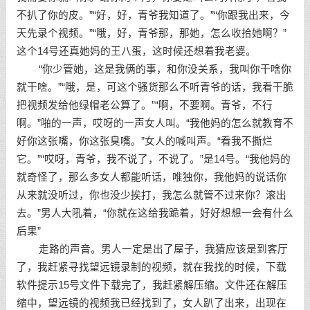
不扒了你的皮。”“好，好，青爷我知道了。”“你跟我出来，今
天先录个视频。”“哦，好，青爷那，那她，怎么收拾她啊？”
这个14号还真她妈的王八蛋，这时候还想着我老婆。
“你少管她，这是我俩的事，和你没关系，我叫你干啥你
就干啥。”“哦，是，可这个骚货那么不听青爷的话，我看干脆
把视频发给他绿帽老公算了。”“啊，不要啊。青爷，不行
啊。”啪的一声，哎呀的一声女人叫。“我他妈的怎么就教育不
好你这张嘴，你这张臭嘴。”女人的喊叫声。“看我不撕烂
它。”“哎呀，青爷，我不说了，不说了。”是14号。“我他妈的
就奇怪了，那么多女人都能听话，唯独你，我他妈的说话你
从来就没听过，你也没少挨打，我怎么就管不过来你？滚出
去。”男人大吼着，“你就在这给我跪着，好好想想一会有什么
后果”
走路的声音。男人一定是出了屋子，我猜应该是到客厅
了，我赶紧寻找望远镜录制的视频，就在我找的时候，下载
软件提示15号文件下载完了，我赶紧解压缩。文件还在解压
缩中，望远镜的视频我已经找到了，女人趴了出来，出现在