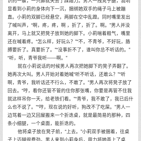
识的一躲，一只脚就失去了踩踏力。男人一拽凳子腿，我明
显看到小莉的身体向下一沉，捆绑她双手的绳子马上被蹦
直。小莉的双脚已经悬空，两脚在空中乱蹬。同时嘴里发出
了喊叫声，“啊，疼，疼，啊 ，折了，折了。啊。”男人并没
离开，马上就又把凳子放到她的脚下。小莉喘着粗气，嘴里
还在喊着疼。“怎么样，好玩么？”“不，不青爷，不好玩，胳
膊要折了。真要折了。”“没事折不了，谁叫你总不听话的。”
“听，听，青爷我听——啊。”
就在小莉说话的时候男人再次把她脚下的凳子弄翻了。
她再次大叫。男人开始对着她喊“听不听话，还敢么？”“听
啊，青爷，我听话还不行么，不敢了。”男人再次将凳子放了
回去。“哼，看你还管不管的住你那张嘴，你要是再管不住我
就这样吊你一天，给老铁们看。”“青爷，我不敢了，我已后什
么也不说了。”“哼，现在说的好听，狗改不了吃屎。”男人一
边骂着一边又回屋搬来一个折迭桌，就是最简易的那种，四
条小细腿，一个桌面，能折迭的。
他将桌子放在凳子前，“上去。”小莉双手被捆着，往桌
子上迈腿很费劲。男人来到小莉身后，用力将她弄上了桌