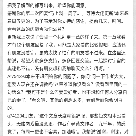
把我了解到的都写出来，希望你能满意。
感谢你的第二次回复“马上就一周了。。等待大佬更新”本来想
着周五更的，为了表示对你支持的感谢，提前几天，呵呵。
看看这章的肉能否领你满意？
更新我上次说了会隔一个礼拜更一章的样子来。第一章我看
才有12个朋友回复了我，可能是大家看的比较慢吧，应该还
有朋友没看完，更的太快了怕有的朋友看不过来。在这里还
想说，希望大家多多支持，多多回复交流。一起探讨宇宙的
奥秘也不错，没有朋友想和我聊聊天文么？呵呵。”
Af794293本来不想回答你的问题了，你问“问一下作者大大，
您爱人现在还在调教吗”这章难道你没看么？没看到里面的一
句话么？“我可不是什么淫妻爱好者，也不想和任何人分享自
己的妻子。”看文吧，其他的别想太多，看到后面你会明白
的。
q741234朋友，“这个文章长度就很舒服，那些短文根本没看
头，无脑肉戏最没意思，作者有老黄文作者：九千年，的感
觉了，每周一更也不容易，加油哦”。我想说“谢谢，谢谢，对