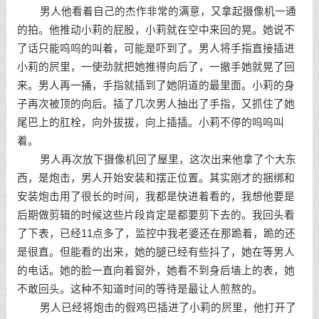
男人他看着自己的杰作非常的满意，又拿起摄像机一通
的拍。他推动小莉的屁股，小莉就在空中来回的晃。她说不
了话只能呜呜的叫着，可能是吓到了。男人将手指直接插进
小莉的屄里，一使劲就把她推得向后了，一撤手她就晃了回
来。男人再一捅，手指就插到了她阴道的最里面。小莉的身
子再次被顶的向后。插了几次男人抽出了手指，又抓住了她
尾巴上的肛栓，向外拔拔，向上插插。小莉不停的呜呜叫
着。
男人再次放下摄像机回了屋里，这次出来他拿了个大东
西，是炮击，男人开始安装和摆正位置。其实刚才的捆绑和
安装炮击用了很长的时间，我都是快进着看的，我想他要是
后期做剪辑的时候这些片段肯定是都要剪下去的。我回头看
了下表，已经11点多了，监控中我老婆还在那跪着，跪的还
是很直。但能看的出来，她的腿已经有些抖了，她在等男人
的电话。她的脸一直向着窗外，她看不到身后墙上的表，她
不敢回头。这种不知道时间的等待是最让人煎熬的。
男人已经将炮击的假鸡巴插进了小莉的屄里，他打开了