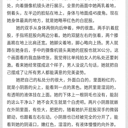
处，向着摄像机镜头进行展示。全景的画面中她两乳着地，
侧着头，左半边的脸贴在地上，身体与地面成45度角。现在
她身体最高的地方，就是她略带红色的白屁股。
她的双手从身体两侧向后伸着，伸的很直。两手扒着屁
股，手指将屁股向两边分着。她的双腿左右的张着，两个膝
盖跪在地上比肩还宽。她脚尖着地，脚心略向上扬。男人就
蹲在她身后，手中的摄像机镜头离她的屁股也就30公分。这
个画面看的我血脉喷张，我觉得比单纯拍女人的私处还要刺
激。看来她经常摆成这个样子，男人没说几句话，她就把自
己摆成了让所有男人都能满意的完美姿势。
她把自己的私处分的很大，外面白白的，里面粉红的，
就是小阴唇的尖上，能看到一点的黑色。她屄里是湿润的，
有透明的液体挂在上面。她的下体上一根阴毛也没有，能刮
的这么干净么？她不会天生就是个白虎吧。两片小阴唇就嵌
在外阴里面，有些大，肥肥的，随着她扒开屁股双手的微弱
颤动，也跟着左右在动。小阴唇也已经被完全的分开了，能
看到她的阴道口，嫩红色，湿湿的，有液体慢慢的向外渗。