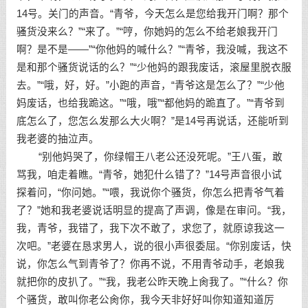
14号。关门的声音。“青爷，今天怎么是您给我开门啊？那个
骚货没来么？”“来了。”“哼，你她妈的怎么不给老娘我开门
啊？是不是——”“你他妈的喊什么？”“青爷，我没喊，我这不
是和那个骚货说话的么？”“少他妈的跟我废话，滚屋里脱衣服
去。”“哦，好，好。”小跑的声音，“青爷这是怎么了？”“少他
妈废话，也给我跪这。”“哦，哦”“都他妈的跪直了。”“青爷到
底怎么了，您怎么发那么大火啊？”是14号再说话，还能听到
我老婆的抽泣声。
“别他妈哭了，你绿帽王八老公还没死呢。”王八蛋，敢
骂我，咱走着瞧。“青爷，她犯什么错了？”14号声音很小试
探着问，“你问她。”“喂，我说你个骚货，你怎么把青爷气着
了？”她和我老婆说话明显的提高了声调，像是在审问。“我，
我，青爷，我错了，我下次不敢了，求您了，就原谅我这一
次吧。”老婆在恳求男人，说的很小声很委屈。“你别废话，快
说，你怎么气到青爷了？你再不说，不用青爷动手，老娘我
就把你的皮扒了。”“我，我老公昨天晚上肏我了。”“什么？你
个骚货，敢叫你老公肏你，我今天非好好叫你知道知道厉