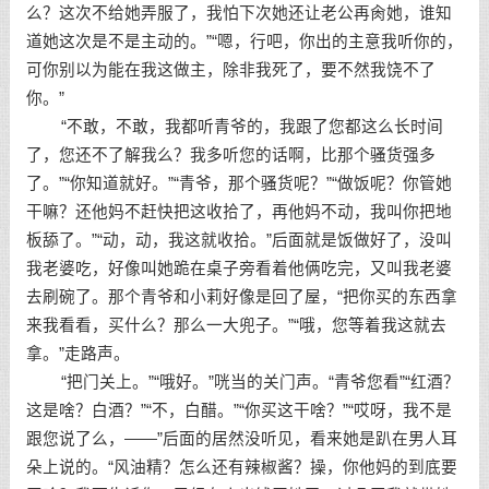
么？这次不给她弄服了，我怕下次她还让老公再肏她，谁知
道她这次是不是主动的。”“嗯，行吧，你出的主意我听你的，
可你别以为能在我这做主，除非我死了，要不然我饶不了
你。”
“不敢，不敢，我都听青爷的，我跟了您都这么长时间
了，您还不了解我么？我多听您的话啊，比那个骚货强多
了。”“你知道就好。”“青爷，那个骚货呢？”“做饭呢？你管她
干嘛？还他妈不赶快把这收拾了，再他妈不动，我叫你把地
板舔了。”“动，动，我这就收拾。”后面就是饭做好了，没叫
我老婆吃，好像叫她跪在桌子旁看着他俩吃完，又叫我老婆
去刷碗了。那个青爷和小莉好像是回了屋，“把你买的东西拿
来我看看，买什么？那么一大兜子。”“哦，您等着我这就去
拿。”走路声。
“把门关上。”“哦好。”咣当的关门声。“青爷您看”“红酒？
这是啥？白酒？”“不，白醋。”“你买这干啥？”“哎呀，我不是
跟您说了么，——”后面的居然没听见，看来她是趴在男人耳
朵上说的。“风油精？怎么还有辣椒酱？操，你他妈的到底要