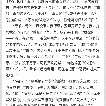
干啥？我可告诉你，已经有人出钱买她了，过几天我就带她
去，你他妈的要是把她下面弄坏了，看我不也弄死你的。”“青
爷，青爷您方心，弄不坏的，真弄坏了我替她去还不行么？”
“我操你妈，人家买的是她又不是你，你他妈的值几个钱？”
“青爷，青爷，真没事，我保证，要是弄坏了您打我，打
死我还不行么？”“碱呢？”“有，有，哎？买了啊？”“我操你
——”“在，在这呢，青爷您别着急，这不在这呢么。”“你他妈
的要是把它忘了，老子就把你从楼上扔下去买。你他妈的买
两袋干嘛？”“青爷，这又不贵，我不是怕不够用么？”“操你妈
不够用，行，留一袋，以后给你用。”“啊？”“怎么了？你不愿
意。”“没，没不愿意，可我又没犯错。”“你他妈犯的错还少
啊？”“行，行，青爷以后给我用，现在咱把那个骚货叫过来开
始吧。”
“在那弄？”“厕所啊？”“我他妈的就不愿意弄这玩意，又
脏又臭的，”“青爷，没事，您嫌脏，您别动手，您就负责录
像。”“嗯。”“青爷，你是不是老了？”“你什么意思？”“以前你不
是这样的，过去你不是直接就把视频和照片给发出去了么？