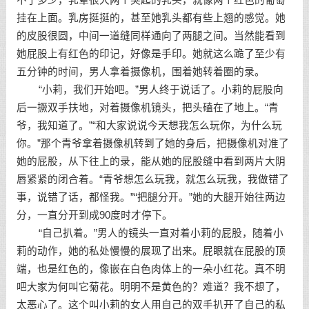
不了多少，乳晕很大两个突起的乳头，就像两个红色的葡萄
挂在上面。乳房挺挺的，甚至她乳头都有些上翘的感觉。她
的皮股很圆，中间一道缝同样通向了两腿之间。当然能看到
她屁股上有红色的印记，好像是手印。她就这么跪了至少有
五分钟的时间，男人拿着摄像机，围着她转着圈的录。
“小莉，我们开始吧。”男人终于说话了。小莉的屁股向
后一撅双手扶地，对着摄像机镜头，把头磕在了地上。“青
爷，我知道了。”“和大家说说今天想我怎么玩你，为什么玩
你。”那个青爷拿着摄像机转到了她的身后，把摄像机对准了
她的屁股，从下往上的录，能从她的屁股缝中看到两片大阴
唇紧紧的闭合着。“青爷想怎么玩我，就怎么玩我，我做错了
事，说错了话，都怪我。”“把腿分开。”她的大腿开始往两边
分，一直分开到成90度时才停下。
“自己扒着。”男人的镜头一直对着小莉的屁股，随着小
莉的动作，她的私处慢慢的展现了出来。屁眼就在屁股的顶
端，也是红色的，像嵌在白色肉体上的一朵小红花。真不明
吧大家为何叫它菊花。明明不是黄色的？难道？我不想了，
太恶心了。这个叫小莉的女人用自己的双手扒开了自己的私