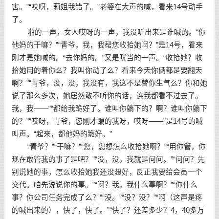
害。”“哎呀，莉姐我错了。”老婆在大声的喊，看来14号动手
了。
啪的一声，女人哎呀的一声，我没听出来是谁喊的。“你
他妈的干嘛？”“青爷，我，我帮您收拾她啊？”是14号，看来
刚才是她喊的。“去你妈的。”又是咣当的一声。“收拾她？收
拾她用的着你么？我叫你动了么？看来今天你俩都是要翻天
啊？”“青爷，没，没，我没有，我这不是替你生气么？你和她
说了那么多次，她居然敢不听你的话，连我都看不过去了。
我，我——”“都给我跪好了。谁叫你躺下的？啊？谁叫你躺下
的？”“哎呀，青爷，您刚才踹的我呀，哎呀——”是14号的喊
叫声。“起来，都他妈的跪好。”
“青爷？”“干嘛？”“您，您想怎么收拾她啊？”“用你管，你
现在敢管我的事了是吧？”“没，没，我就是问问。”“问问？先
别说她的事，怎么收拾她我还没想好，反正我要给会员一个
交代。咱先说说你的事。”“啊？我，我什么事啊？”“你什么
事？你公司任务完成了么？”“没。”“没？没？”“啊（这声是疼
的喊出来的），快了，快了。”“快了？还差多少？4，40多万