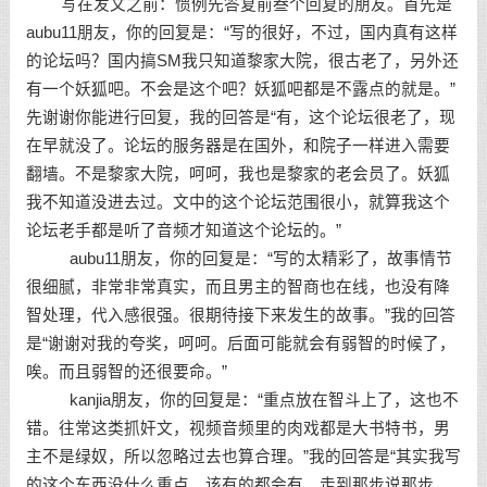
写在发文之前：惯例先答复前叁个回复的朋友。首先是
aubu11朋友，你的回复是：“写的很好，不过，国内真有这样
的论坛吗？国内搞SM我只知道黎家大院，很古老了，另外还
有一个妖狐吧。不会是这个吧？妖狐吧都是不露点的就是。”
先谢谢你能进行回复，我的回答是“有，这个论坛很老了，现
在早就没了。论坛的服务器是在国外，和院子一样进入需要
翻墙。不是黎家大院，呵呵，我也是黎家的老会员了。妖狐
我不知道没进去过。文中的这个论坛范围很小，就算我这个
论坛老手都是听了音频才知道这个论坛的。”
aubu11朋友，你的回复是：“写的太精彩了，故事情节
很细腻，非常非常真实，而且男主的智商也在线，也没有降
智处理，代入感很强。很期待接下来发生的故事。”我的回答
是“谢谢对我的夸奖，呵呵。后面可能就会有弱智的时候了，
唉。而且弱智的还很要命。”
kanjia朋友，你的回复是：“重点放在智斗上了，这也不
错。往常这类抓奸文，视频音频里的肉戏都是大书特书，男
主不是绿奴，所以忽略过去也算合理。”我的回答是“其实我写
的这个东西没什么重点，该有的都会有。走到那步说那步，