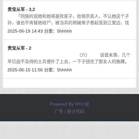
贵宝从军 - 3,2
「同族的说她和她哥是败家子，给祖宗丢人，不认她这个子
孙，谁也不肯替她收尸，被当兵的用破席子卷起丢到江里边，找
都找不见喽。唉，说起来刘家也算是这省里顶有身份的人家，叫
2025-06-19 14:43
分类：
5hhhhh
这几个败家的儿女搞的家败人亡。好
[详细]
贵宝从军 - 2
（六） 话音未落，几个
早已迫不及待的士兵便扑了上去，一下子扭住了那女人的胳膊。
[详细]
2025-06-15 11:56
分类：
5hhhhh
Powered By
5H小说
广告 | 统计代码