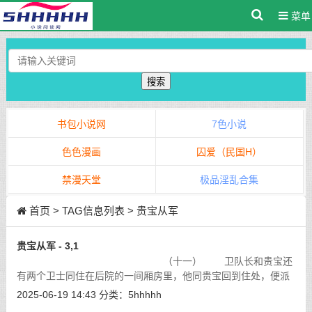
菜单
搜索
书包小说网
7色小说
色色漫画
囚爱（民国H）
禁漫天堂
极品淫乱合集
首页
> TAG信息列表 > 贵宝从军
贵宝从军 - 3,1
（十一） 卫队长和贵宝还
有两个卫士同住在后院的一间厢房里，他同贵宝回到住处，便派
那个两个卫士去把两个女犯带来，再稍带着去把卫队的弟兄们都
2025-06-19 14:43
分类：
5hhhhh
叫来。两个人明白那是什么意思，兴
[详细]