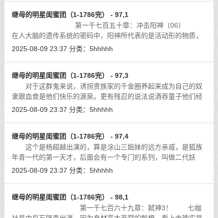
继母的明星闺蜜团（1-1786完） - 97,1
第一千七百五十章：冲击阳神（06）
在人大脑的遗传系统的密码中，阳神所代表的是活动形的物质，
因此阳神所携带的是父系遗传密码。
[详细]
2025-08-09 23:37
分类：
5hhhhh
继母的明星闺蜜团（1-1786完） - 97,3
对于这群鬼来说，诱拐贵族家的千金圈养起来成为自己的奴
隶跟血食是他们快乐的源泉。更有残忍的说法说酒吞童子他们经
常会吃掉他们抓来的这些人，恶鬼本质展露无疑。
[详细]
2025-08-09 23:37
分类：
5hhhhh
继母的明星闺蜜团（1-1786完） - 97,4
这个是杨超越出演的，算是涂山三姐妹的远方亲戚，是狐族
年青一代的第一天才，后面会有一个专门的系列，叫做二代妖
精，算是《狐妖小红娘》这个系列的分支。
[详细]
2025-08-09 23:37
分类：
5hhhhh
继母的明星闺蜜团（1-1786完） - 98,1
第一千七百六十九章：弑神3！ 七枷