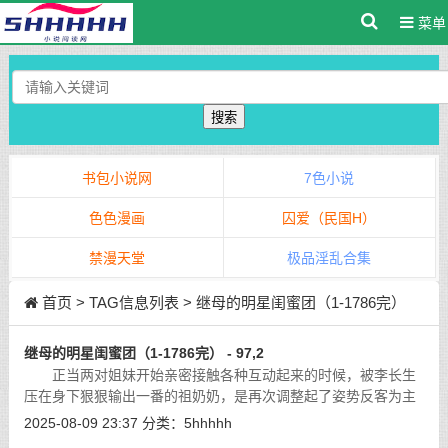
菜单
搜索
书包小说网
7色小说
色色漫画
囚爱（民国H）
禁漫天堂
极品淫乱合集
首页
> TAG信息列表 > 继母的明星闺蜜团（1-1786完）
继母的明星闺蜜团（1-1786完） - 97,2
正当两对姐妹开始亲密接触各种互动起来的时候，被李长生
压在身下狠狠输出一番的祖奶奶，是再次调整起了姿势反客为主
起来。
[详细]
2025-08-09 23:37
分类：
5hhhhh