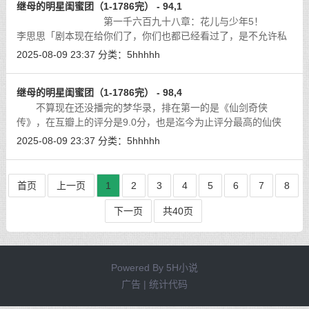
继母的明星闺蜜团（1-1786完） - 94,1
第一千六百九十八章：花儿与少年5！
李思思「剧本现在给你们了，你们也都已经看过了，是不允许私
下透露的，最好是保密，不要让其他人看到。有异议希望进行一
2025-08-09 23:37
分类：
5hhhhh
些修改调整的，现在就可以直接发微
[详细]
继母的明星闺蜜团（1-1786完） - 98,4
不算现在还没播完的梦华录，排在第一的是《仙剑奇侠
传》，在互瓣上的评分是9.0分，也是迄今为止评分最高的仙侠
剧，这么多年过去了仍旧未被超越。
[详细]
2025-08-09 23:37
分类：
5hhhhh
首页
上一页
1
2
3
4
5
6
7
8
下一页
共40页
Powered By
5H小说
广告 | 统计代码