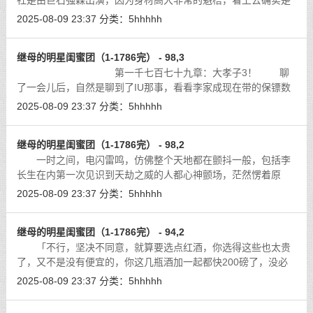
社是由巨石强森出演，因为身材高大非常的魁梧，看上去确实是
压迫感干足，尤其是在他觉醒为了干枯大地之后，整个人表现的
2025-08-09 23:37
分类：
5hhhhh
非常嗜杀疯狂，能力就是近乎没有极
[详细]
继母的明星闺蜜团（1-1786完） - 98,3
第一千七百七十九章：大孝子3！ 聊
了一会儿后，自然是聊到了IU那事，看看李家成现在带的保镖数
量就知道他其实也挺怕的，他们是专门打电话了解过神宫杀人
2025-08-09 23:37
分类：
5hhhhh
案，在搞清楚那些死者的来头跟影响力
[详细]
继母的明星闺蜜团（1-1786完） - 98,2
一时之间，电闪雷鸣，仿佛整个天地都在颤抖一般，包括李
长生在内第一次见识到天劫之威的人都心神颤场，茫然愣着原
地，面对这样的天威，一时间竟不知该如何是好。
[详细]
2025-08-09 23:37
分类：
5hhhhh
继母的明星闺蜜团（1-1786完） - 94,2
「不行，坚决不同意，就算要选点红酒，你选得这些也太贵
了，又不是没有便宜的，你这几瓶酒加一起都快200磅了，没必
要这样浪费钱。」
[详细]
2025-08-09 23:37
分类：
5hhhhh