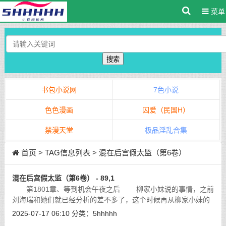
菜单
搜索
书包小说网
7色小说
色色漫画
囚爱（民国H）
禁漫天堂
极品淫乱合集
首页
> TAG信息列表 > 混在后宫假太监（第6卷）
混在后宫假太监（第6卷） - 89,1
第1801章、等到机会午夜之后 柳家小妹说的事情，之前
刘海瑞和她们就已经分析的差不多了，这个时候再从柳家小妹的
嘴里说出来，完全可以肯定这蛋疼小说些天赋神兵会带到那个岛
2025-07-17 06:10
分类：
5hhhhh
上，至于不知道的，还得听柳家小妹
[详细]