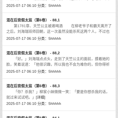
着祈求的语气问柳老爷子。
[详细]
2025-07-17 06:10
分类：
5hhhhh
混在后宫假太监（第6卷） - 88,1
第1781章、天竺公主被邀喝酒 在柳老爷子和霸天离开了
之后，刘海瑞班师回朝，这一次虽然没能杀死这两个人，不过也
算是大获全胜了。能杀死张仁峰和黑煞后，已经算是意外中的意
2025-07-17 06:10
分类：
5hhhhh
外了。
[详细]
混在后宫假太监（第6卷） - 88,2
「好。」刘海瑞点点头，走到了天竺公主的面前，摸着她的
脸，笑着说道：「他很识趣，所以我也不会为难你的，但你得祈
祷他画的地图是真的，否则的话，没人能救的了你们俩。」
[详细]
2025-07-17 06:10
分类：
5hhhhh
混在后宫假太监（第6卷） - 88,3
「你？杀我？」柳家小妹微微一笑：「要是你想杀我的话，
就过来试试吧。」
[详细]
2025-07-17 06:10
分类：
5hhhhh