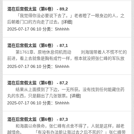
混在后宫假太监（第6卷） - 89,2
「我觉得你没必要说下去了。」老者瞪了一眼身边的人，之
后朝着门口的方向走了过去。
[详细]
2025-07-17 06:10
分类：
5hhhhh
混在后宫假太监（第6卷） - 87,1
第1761章、原地休息伺机而动 刘海瑞带着人不慌不忙的
前进，看上去就像是胸有成竹一样，根本就没把张仁峰的军队放
在眼里。
[详细]
2025-07-17 06:10
分类：
5hhhhh
混在后宫假太监（第6卷） - 87,2
结果从上面摸到了下边，一无所获。没有找到任何能藏住药
丸的东西，只是翻出了几张银票。
[详细]
2025-07-17 06:10
分类：
5hhhhh
混在后宫假太监（第6卷） - 87,3
和海晨以命换命，张仁峰有点舍不得了，人就是这样，越老
越惜命。 「有没有办法能让我过去之后不死的？」张仁峰带