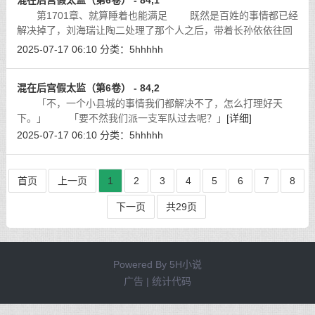
混在后宫假太监（第6卷） - 84,1
第1701章、就算睡着也能满足 既然是百姓的事情都已经
解决掉了，刘海瑞让陶二处理了那个人之后，带着长孙依依往回
走，接下来他得安排人去户部，拿着户籍去找那些尚且生还的
2025-07-17 06:10
分类：
5hhhhh
人，这几天下来，死的人数肯定是在万
[详细]
混在后宫假太监（第6卷） - 84,2
「不，一个小县城的事情我们都解决不了，怎么打理好天
下。」 「要不然我们派一支军队过去呢？」
[详细]
2025-07-17 06:10
分类：
5hhhhh
首页
上一页
1
2
3
4
5
6
7
8
下一页
共29页
Powered By
5H小说
广告 | 统计代码