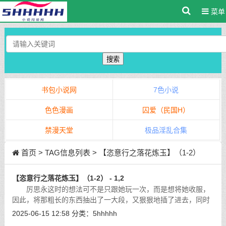
菜单
搜索
书包小说网
7色小说
色色漫画
囚爱（民国H）
禁漫天堂
极品淫乱合集
首页
> TAG信息列表 > 【恣意行之落花炼玉】（1-2）
【恣意行之落花炼玉】（1-2） - 1,2
厉思永这时的想法可不是只跟她玩一次，而是想将她收服，
因此，将那粗长的东西抽出了一大段，又狠狠地插了进去，同时
在那花心上旋动一下。
[详细]
2025-06-15 12:58
分类：
5hhhhh