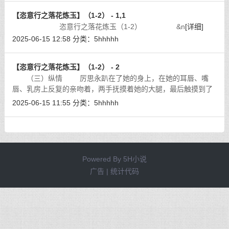
【恣意行之落花炼玉】（1-2） - 1,1
恣意行之落花炼玉（1-2） &n
[详细]
2025-06-15 12:58
分类：
5hhhhh
【恣意行之落花炼玉】（1-2） - 2
（三）纵情 厉思永趴在了她的身上，在她的耳唇、嘴
唇、乳房上反复的亲吻着，两手抚摸着她的大腿，最后触摸到了
她的秘处。她已有了强烈的反应，液汁已滑晕了她的阴唇。
[详细]
2025-06-15 11:55
分类：
5hhhhh
Powered By
5H小说
广告 | 统计代码