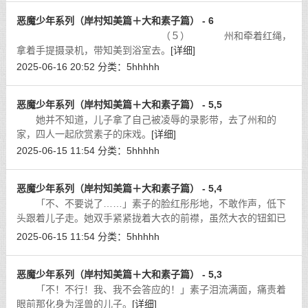
恶魔少年系列（岸村知美篇＋大和素子篇） - 6
（５） 州和牵着红绳，
拿着手提摄录机，带知美到浴室去。
[详细]
2025-06-16 20:52
分类：
5hhhhh
恶魔少年系列（岸村知美篇＋大和素子篇） - 5,5
她并不知道，儿子拿了自己被凌辱的录影带，去了州和的
家，四人一起欣赏素子的床戏。
[详细]
2025-06-15 11:54
分类：
5hhhhh
恶魔少年系列（岸村知美篇＋大和素子篇） - 5,4
「不、不要说了……」素子的脸红彤彤地，不敢作声，低下
头跟着儿子走。她双手紧紧拢着大衣的前襟，虽然大衣的钮釦已
经扣得很好，但她仍然很害怕钮釦会松开，因为内里没有穿衣
2025-06-15 11:54
分类：
5hhhhh
服，总觉得凉飒飒的。
[详细]
恶魔少年系列（岸村知美篇＋大和素子篇） - 5,3
「不！不行！我、我不会答应的！」素子泪流满面，痛责着
眼前那化身为淫兽的儿子。
[详细]