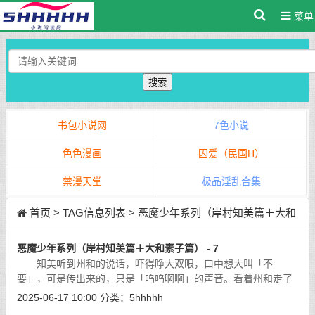
菜单
搜索
书包小说网
7色小说
色色漫画
囚爱（民国H）
禁漫天堂
极品淫乱合集
首页
> TAG信息列表 > 恶魔少年系列（岸村知美篇＋大和
素子篇）
恶魔少年系列（岸村知美篇＋大和素子篇） - 7
知美听到州和的说话，吓得睁大双眼，口中想大叫「不
要」，可是传出来的，只是「呜呜啊啊」的声音。看着州和走了
出去，知美感到极度惊恐，然而一想到自己的身体，将会被无数
2025-06-17 10:00
分类：
5hhhhh
陌生的眼光奸淫，知美的下身自然而然的
[详细]