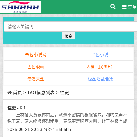
菜单
搜索
书包小说网
7色小说
色色漫画
囚爱（民国H）
禁漫天堂
极品淫乱合集
首页
> TAG信息列表 > 性史
性史 - 6,1
王林插入黄宽体内后，就毫不留情的狠狠操穴，啪啪之声不
绝于耳，两人呼吸逐渐粗重，黄宽更是啊啊大叫，让王林极有成
就感。
[详细]
2025-06-21 20:33
分类：
5hhhhh