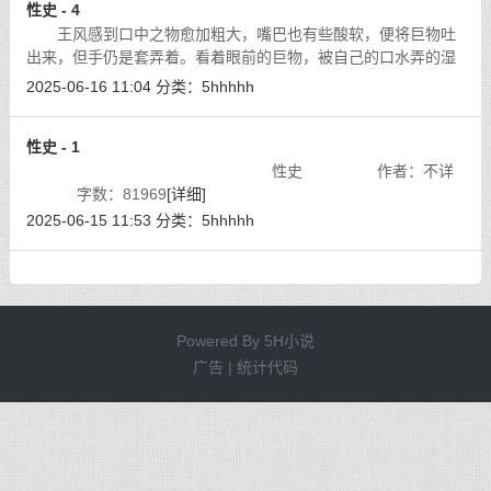
性史 - 4
王风感到口中之物愈加粗大，嘴巴也有些酸软，便将巨物吐
出来，但手仍是套弄着。看着眼前的巨物，被自己的口水弄的湿
漉漉的，显的淫邪，那粗度比那石冲还大了一些，王风不由一阵
2025-06-16 11:04
分类：
5hhhhh
感叹。
[详细]
性史 - 1
性史 作者：不详
字数：81969
[详细]
2025-06-15 11:53
分类：
5hhhhh
Powered By
5H小说
广告 | 统计代码