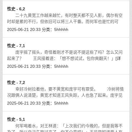
性史 - 6,2
二十九黄宽工作越来越忙，有时整天都不见人影，偶尔有空
时却是累的不行，但依旧可以将三人干番。而何军也是忙的可
以，久不久才会过来一次，但他那学弟庞宇却没有再来过。也不
2025-06-21 20:33
分类：
5hhhhh
知道是不是怕了这帮如狼似虎的众淫棍
[详细]
性史 - 7,1
庞宇摇了摇头，奇怪着刚才不是说不提这些了吗？怎么又问
起来了？ 王风接着道：「想不想试试，包你爽翻天！」
[详
细]
2025-06-21 20:33
分类：
5hhhhh
性史 - 7,2
幸好冷树拉着他，要不黄宽和庞宇可有罪受。 冷树将情
况跟俩人说清楚，黄宽才知道王风失踪，人也急了起来。庞宇见
状，将昨天的事跟三人说清，三人高兴的将庞宇抛了起来。然后
2025-06-21 20:33
分类：
5hhhhh
急冲冲的向李凌云的别墅冲去，来到
[详细]
性史 - 5,1
何军喝着水，对王林道：「上次我们约今晚的，但是我等不