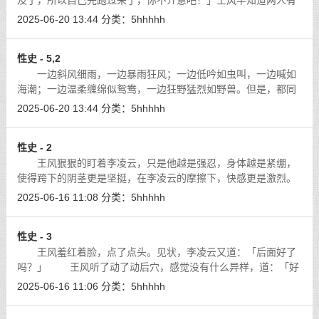
及了，所以自己先跑过来了，你不介意吧！」王风早知道两人有
约的，见何军这么一说，王风更是大胆的盯着何军猛看，想象着
2025-06-20 13:44
分类：
5hhhhh
他的巨吊，觉得后穴一阵发热。
[详细]
性史 - 5,2
一边斜风细雨，一边暴雨狂风；一边低吟如虫叫，一边喊如
海潮；一边温柔缠绵似鸳鸯，一边狂野猛烈如野兽。但是，都同
样的被快感淹没，在欲海中起伏。
[详细]
2025-06-20 13:44
分类：
5hhhhh
性史 - 2
王风狠狠的盯着李凌云，只是他越是强忍，身体越是紧绷，
使得跨下的阴茎更是坚挺，在李凌云的摩擦下，快感更是激烈。
[详细]
2025-06-16 11:08
分类：
5hhhhh
性史 - 3
王风羞红着脸，点了点头。见状，李凌云又道：「后面好了
吗？」 王风听了动了动后穴，感觉没有什么异样，道：「好
了！」
[详细]
2025-06-16 11:06
分类：
5hhhhh