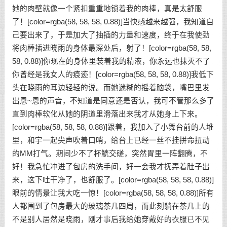
她的肉壁就像一个紧扣重重地锁着我的肉棒，真是太舒服
了！[color=rgba(58, 58, 58, 0.88)]当快感越来越强，我知道自
己要出来了，于是加大了抽插的力量和速度，终于在我使劲
将肉棒插进晓雨的身体最深处后，射了！[color=rgba(58, 58,
58, 0.88)]你现在的身体里装着我的精液，你永远也抹灭不了
你曾经是我女人的痕迹！[color=rgba(58, 58, 58, 0.88)]我低下
头在晓雨的耳边轻轻的说。而她迷糊的摇着脑袋，嘴巴里发
出恩~恩的声音，不知道是同意还是否认，我可不管那么多了
直到肉棒软化从她的阴道里滑落出来我才从她身上下来。
[color=rgba(58, 58, 58, 0.88)]跟着，我加入了小舞台前的人堆
里，和宇一起尖声吹着口哨，给台上已经一丝不挂拼命扭动
的MM打气。期间少不了杯觥交磋，突然胃里一阵翻腾，不
好！我急忙冲进了包房的洗手间，好一会我才抚弄着肚子出
来，这下吐干净了，也舒服了。[color=rgba(58, 58, 58, 0.88)]
眼前的情景让我大吃一惊！[color=rgba(58, 58, 58, 0.88)]所有
人都围到了包房最大的玻璃茶几四周，而此刻躺在茶几上的
不是别人居然是晓雨，刚才事后我给她穿戴好的衣服已不见