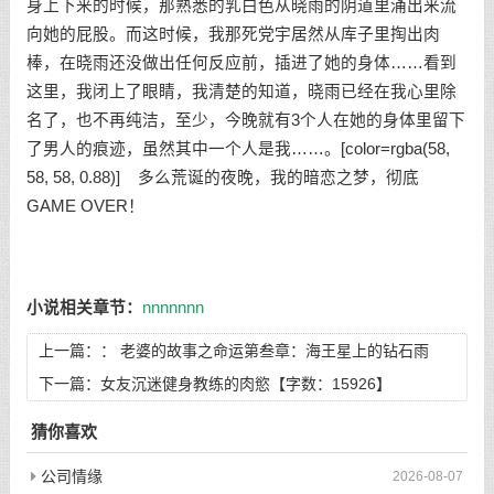
身上下来的时候，那熟悉的乳白色从晓雨的阴道里涌出来流
向她的屁股。而这时候，我那死党宇居然从库子里掏出肉
棒，在晓雨还没做出任何反应前，插进了她的身体……看到
这里，我闭上了眼睛，我清楚的知道，晓雨已经在我心里除
名了，也不再纯洁，至少，今晚就有3个人在她的身体里留下
了男人的痕迹，虽然其中一个人是我……。[color=rgba(58,
58, 58, 0.88)] 多么荒诞的夜晚，我的暗恋之梦，彻底
GAME OVER！
小说相关章节：
nnnnnnn
上一篇：：
老婆的故事之命运第叁章：海王星上的钻石雨
下一篇：
女友沉迷健身教练的肉慾【字数：15926】
猜你喜欢
公司情缘
2026-08-07