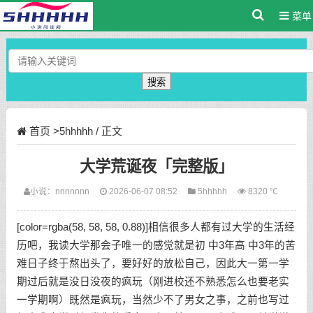
菜单
搜索
首页
>
5hhhhh
/ 正文
大学荒诞夜「完整版」
小说：
nnnnnnn
2026-06-07 08:52
5hhhhh
8320 ℃
[color=rgba(58, 58, 58, 0.88)]相信很多人都有过大学的生活经
历吧，我读大学那会子唯一的感觉就是初 中3年高 中3年的苦
难日子终于熬出头了，要好好的放松自己，因此大一第一学
期过后就是没日没夜的疯玩（刚进校还不熟悉怎么也要老实
一学期啊）既然是疯玩，当然少不了男女之事，之前也写过