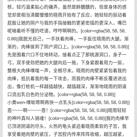
核，轻巧温柔贴心的骚弄，虽然是醉醺醺的，但是身体的感
觉却是相当清醒慢慢的晓雨开始有了反应，她轻轻的挺动着
屁股让她的阴户与我的手指接触的更紧密插的更深入，嘴巴
呢喃着听不懂的呓语，哼哼啊啊的。[color=rgba(58, 58, 58,
0.88)]我脱光自己，一手扶着肉棒，一手扳住晓雨的大腿。渐
渐的，肉棒挨到了阴户洞口上。[color=rgba(58, 58, 58, 0.88)]
先是围着穴口不住地转动，接着点正了那桃源洞口，身子一
弓，双手使劲把她的大腿向后一拖，下身紧跟着用力一挺，
整根大肉棒噗嗤一声，全根尽末。晓雨的肉壁紧紧包着我的
肉棒，抵抗着我的每一下攻击，而我的肉棒不断反覆进进出
出，像打桩机一样越插越快，越插越深，渐渐地晓雨的阴道
口流出乳白色的分泌物。[color=rgba(58, 58, 58, 0.88)]
小黄wen-噗呲嗯啊再快一点乳头[color=rgba(58, 58, 58, 0.88)]
恩~~~~啊~~~~~恩！[color=rgba(58, 58, 58, 0.88)]晓雨轻轻
的呻吟真叫人销魂！[color=rgba(58, 58, 58, 0.88)]我的肉棒早
已顶进阴道的尽头，火热的龟头紧迫着晓雨柔软的子宫，我
享受着她肉壁的紧压，子宫腔内传来阵阵收缩，越压越紧，