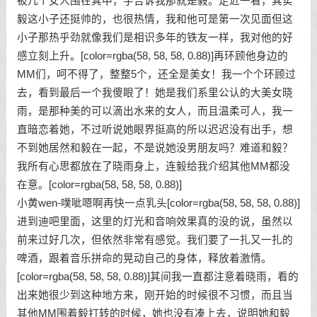
被几个女人围在其中，宇告诉我那就是毅。走近一看，其实
毅这小子还挺帅的，也很热情，我和他可是第一次见面但这
小子那热乎劲就像我们是相识多年的铁友一样，我对他的好
感立刻上升。[color=rgba(58, 58, 58, 0.88)]再环顾他身边的
MM们，呵不得了，整整5个，还全是美女！我一个个环顾过
去，看到最后一个我傻眼了！她是我们系里公认的大美女晓
雨，是那种美的可以滴出水来的女人，而且温柔可人，我一
直暗恋着她，不过听说她眼界挺高的所以迟迟没有出手，想
不到她居然和毅在一起，不是说她没男朋友吗？难道和毅？
我所有心思都放在了晓雨身上，连毅给我介绍其他MM都没
在意。[color=rgba(58, 58, 58, 0.88)]
小黄wen-噗呲嗯啊再快一点乳头[color=rgba(58, 58, 58, 0.88)]
进到迪吧里面，这里的灯光和音响效果真的没的说，虽然以
前来过好几次，但依然非常有感觉。我们要了一扎又一扎的
啤酒，跟着音乐拼命的晃动自己的身体，释放着激情。
[color=rgba(58, 58, 58, 0.88)]其间我一直都注意着晓雨，看的
出来她很少到这种地方来，刚开始的时候很不习惯，而且当
其他MM围着毅打转的时候，她也没有凑上去，说明她和毅