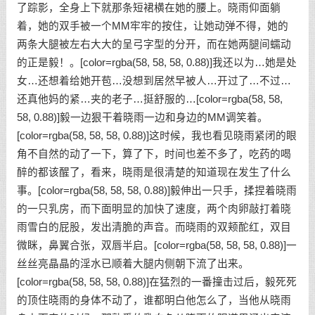
了踪影，全身上下就那条短裙横在她的腰上。晓雨仰面躺
着，她的双手被一个MM牢牢的按住，让她动弹不得，她的
两条大腿被左右大大的呈弓字型的分开，而在她两腿间蠕动
的正是毅！。[color=rgba(58, 58, 58, 0.88)]我还以为…她是处
女…还想着给她开苞…没想到居然早被人…开过了…不过…
还真他妈的紧…夹的老子…挺舒服的…[color=rgba(58, 58,
58, 0.88)]毅一边狠干着晓雨一边和身边的MM调笑着。
[color=rgba(58, 58, 58, 0.88)]这时候，我也看见晓雨紧闭的眼
角不自然的动了一下，算了下，时间也差不多了，吃药的喝
醉的都该醒了，看来，晓雨是很清楚的知道现在发生了什么
事。[color=rgba(58, 58, 58, 0.88)]毅伸出一只手，揉捏着晓雨
的一只乳房，而下面明显的加快了速度，两个肉卵敲打着晓
雨雪白的屁股，发出清脆的声音。而晓雨的双颊酡红，双目
微眯，鼻翼合张，双唇半启。[color=rgba(58, 58, 58, 0.88)]一
丝丝亮晶晶的淫水已顺着大腿内侧朝下流了出来。
[color=rgba(58, 58, 58, 0.88)]在猛烈的一番撞击过后，毅死死
的顶住晓雨的身体不动了，谁都明白他怎么了，当他从晓雨