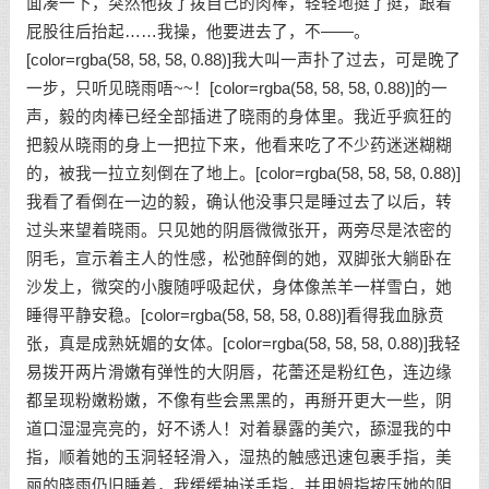
面凑一下，突然他拨了拨自己的肉棒，轻轻地挺了挺，跟着
屁股往后抬起……我操，他要进去了，不——。
[color=rgba(58, 58, 58, 0.88)]我大叫一声扑了过去，可是晚了
一步，只听见晓雨唔~~！[color=rgba(58, 58, 58, 0.88)]的一
声，毅的肉棒已经全部插进了晓雨的身体里。我近乎疯狂的
把毅从晓雨的身上一把拉下来，他看来吃了不少药迷迷糊糊
的，被我一拉立刻倒在了地上。[color=rgba(58, 58, 58, 0.88)]
我看了看倒在一边的毅，确认他没事只是睡过去了以后，转
过头来望着晓雨。只见她的阴唇微微张开，两旁尽是浓密的
阴毛，宣示着主人的性感，松弛醉倒的她，双脚张大躺卧在
沙发上，微突的小腹随呼吸起伏，身体像羔羊一样雪白，她
睡得平静安稳。[color=rgba(58, 58, 58, 0.88)]看得我血脉贲
张，真是成熟妩媚的女体。[color=rgba(58, 58, 58, 0.88)]我轻
易拨开两片滑嫩有弹性的大阴唇，花蕾还是粉红色，连边缘
都呈现粉嫩粉嫩，不像有些会黑黑的，再掰开更大一些，阴
道口湿湿亮亮的，好不诱人！对着暴露的美穴，舔湿我的中
指，顺着她的玉洞轻轻滑入，湿热的触感迅速包裹手指，美
丽的晓雨仍旧睡着，我缓缓抽送手指，并用姆指按压她的阴