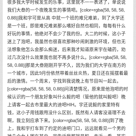
很多我大学时候发生的乐事，这里就不一一表述了，单说说
我们大叁的一个夜晚发生的事情吧。[color=rgba(58, 58, 58,
0.88)]我和宇可是从高 中就一个班的难兄难弟，到了大学还
是一个班，即是难兄难弟那么嗜好自然也相同，每每有什么
好玩的事情，他绝对不会少了我的份。大二的时候，这小子
迷上了泡吧，我虽然也很喜欢那种吵闹刺激的环境，但也无
法想象他怎么会那么痴迷，后来我才知道原来宇在磕药，劝
过几次没什么效果我也就不再多说什么。[color=rgba(58, 58,
58, 0.88)]那是大叁刚刚开学不久，因为我们的大学在南方的
一个城市，因此9月份依然带着丝丝炎热，夏日还在摇摆着最
后的激情。一个周末，宇找到我说晚上有节目叫一起去。
[color=rgba(58, 58, 58, 0.88)]问清楚情况，原来是他泡吧的时
候认识的一个朋友好象叫什么毅的吧（管他的就叫毅吧）晚
上请客一起去市里最大的迪吧HIH。宇还说毅的家里特有
钱，这小子用钱跟甩没什么区别，既然有人请客没道理不去
啊，我立刻应承下来。[color=rgba(58, 58, 58, 0.88)]到了晚
上，我和宇打车到了约定的迪吧门口，远远就看见一个男的