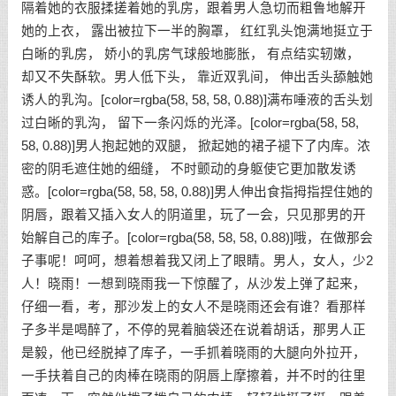
隔着她的衣服揉搓着她的乳房，跟着男人急切而粗鲁地解开
她的上衣， 露出被拉下一半的胸罩， 红红乳头饱满地挺立于
白晰的乳房， 娇小的乳房气球般地膨胀， 有点结实轫嫩，
却又不失酥软。男人低下头， 靠近双乳间， 伸出舌头舔触她
诱人的乳沟。[color=rgba(58, 58, 58, 0.88)]满布唾液的舌头划
过白晰的乳沟， 留下一条闪烁的光泽。[color=rgba(58, 58,
58, 0.88)]男人抱起她的双腿， 掀起她的裙子褪下了内库。浓
密的阴毛遮住她的细缝， 不时颤动的身躯使它更加散发诱
惑。[color=rgba(58, 58, 58, 0.88)]男人伸出食指拇指捏住她的
阴唇，跟着又插入女人的阴道里，玩了一会，只见那男的开
始解自己的库子。[color=rgba(58, 58, 58, 0.88)]哦，在做那会
子事呢！呵呵，想着想着我又闭上了眼睛。男人，女人，少2
人！晓雨！一想到晓雨我一下惊醒了，从沙发上弹了起来，
仔细一看，考，那沙发上的女人不是晓雨还会有谁？看那样
子多半是喝醉了，不停的晃着脑袋还在说着胡话，那男人正
是毅，他已经脱掉了库子，一手抓着晓雨的大腿向外拉开，
一手扶着自己的肉棒在晓雨的阴唇上摩擦着，并不时的往里