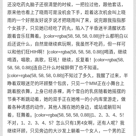
还没吃药丸脑子还很清楚的时候，一把拉过他，跟他套话，
原来他也看上了晓雨可是没机会下手，趁着这次机会叫上晓
雨的一个好朋友好说歹说才把晓雨叫了来，说完跟我指指那
个女孩子，只见她已经吃了药丸，陷入了半昏迷半清醒状态
跟着音乐狂舞着。[color=rgba(58, 58, 58, 0.88)]什么都明白以
后还说什么，自然是继续疯玩啊，我虽然不吃药，但一样可
以和他们狂HIH啊！[color=rgba(58, 58, 58, 0.88)]喝酒，继续
喝酒，唱歌，高歌，狂吼！继续，反复着！[color=rgba(58,
58, 58, 0.88)]连自己什么时候醉倒了也不知道。
[color=rgba(58, 58, 58, 0.88)]不知过了多久，我醒了过来，半
睁着双眼迷茫的环顾整个包房，只见一个MM正在小舞台上
跳着脱衣舞，上身已经赤裸，两个雪白的乳房随着她摇摆的
节奏不断跳动着，她的双手正在她唯一的小内库里游走，做
着各种诱惑的动作，其他人围在她的身边，或站或躺狂叫
着，狂舞着。[color=rgba(58, 58, 58, 0.88)]1、2、3、4、5！
不对，1、2、3、4、5？怎么只有1男4女啊，还有人呢？我
继续环顾，只见旁边的大沙发上躺着一个女人，一个男的正