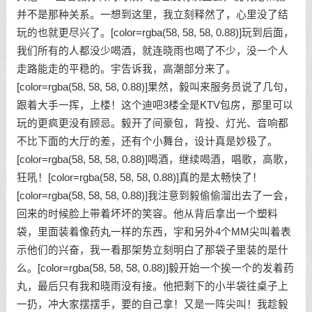
并不是那种关系。一想到这里，我立刻释然了，心里没了结
玩的也就更尽兴了。[color=rgba(58, 58, 58, 0.88)]玩到后面，
我们所有的人都没少喝酒，就连晓雨也喝了不少，没一个人
走路能走的平稳的。宇告诉我，高潮部分来了。
[color=rgba(58, 58, 58, 0.88)]果然，毅叫来服务员说了几句，
跟着大手一挥，上楼！这个迪吧3楼全是KTV包房，那里可以
玩的更疯更没有顾忌。毅开了间豪包，背投、灯光、音响都
不比下面的大厅的差，还有个小舞台，设计真是妙极了。
[color=rgba(58, 58, 58, 0.88)]喝酒，继续喝酒，唱歌，高歌，
狂吼！[color=rgba(58, 58, 58, 0.88)]真的是太畅快了！
[color=rgba(58, 58, 58, 0.88)]我注意到毅偷偷溜出去了一会，
回来的时候脸上带着坏坏的笑容。他从背后拿出一个塑料
袋，里面装着像药丸一样的东西，宇和另外4个MM尖叫着表
示他们的兴奋，我一看那架势立刻明白了那袋子里装的是什
么。[color=rgba(58, 58, 58, 0.88)]毅开始一个挨一个的发着药
丸，最后只有我和晓雨没有接。他把剩下的小半袋往桌子上
一扔，冲大家摆摆手，要的自己拿！又是一阵尖叫！我趁毅