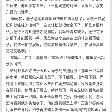
个泼皮，他却没有看见。正当他疑惑的时候，又听到了那狗
东西的说话声。
“骚母猪，老子刚刚看你那眼神就知道发情了，果然一拍屁
股你就哇哇的浪叫了。这么轻松就把你拿下了，那些乡野村
妇我还得下聘礼迎亲才能洞房，就算是青楼妓女，还得花不
少银子才能摸到小手，倒是你这个高高在上的什么碧落仙
子，我这一拍你屁股，你就瘫软着任我拿捏了，你可是真是
又骚又贱啊！”
“嗯啊......住手！你放肆！”韩碧君只是仰着头，嘴里发出起
伏的叫声。
这时郑孝君才终于发现，母亲的左边屁股上抓着一只黑胖
的小手，手已经陷入臀肉里了，不仔细看，根本看不到。而
她胯下双腿间似乎有什么东西在剧烈蠕动着，导致她全身都
在颤抖着。他再往下看去，赫然发现，母亲左脚的碧色高跟
鞋上竟踩着一只脚。那正是泼皮的打扮，那他的头呢，怎么
没有看到他的头和身子。他能藏到哪里去呢？正当他疑惑着
用眼神去寻时，娘亲再次仰头发出一声“啊啊啊”的浪叫声，同