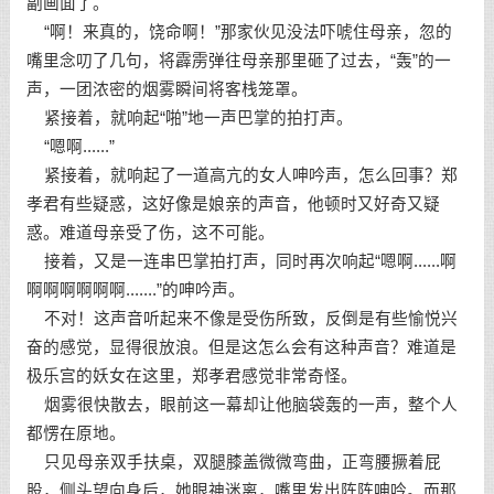
副画面了。
“啊！来真的，饶命啊！”那家伙见没法吓唬住母亲，忽的
嘴里念叨了几句，将霹雳弹往母亲那里砸了过去，“轰”的一
声，一团浓密的烟雾瞬间将客栈笼罩。
紧接着，就响起“啪”地一声巴掌的拍打声。
“嗯啊......”
紧接着，就响起了一道高亢的女人呻吟声，怎么回事？郑
孝君有些疑惑，这好像是娘亲的声音，他顿时又好奇又疑
惑。难道母亲受了伤，这不可能。
接着，又是一连串巴掌拍打声，同时再次响起“嗯啊......啊
啊啊啊啊啊啊.......”的呻吟声。
不对！这声音听起来不像是受伤所致，反倒是有些愉悦兴
奋的感觉，显得很放浪。但是这怎么会有这种声音？难道是
极乐宫的妖女在这里，郑孝君感觉非常奇怪。
烟雾很快散去，眼前这一幕却让他脑袋轰的一声，整个人
都愣在原地。
只见母亲双手扶桌，双腿膝盖微微弯曲，正弯腰撅着屁
股，侧头望向身后，她眼神迷离，嘴里发出阵阵呻吟。而那