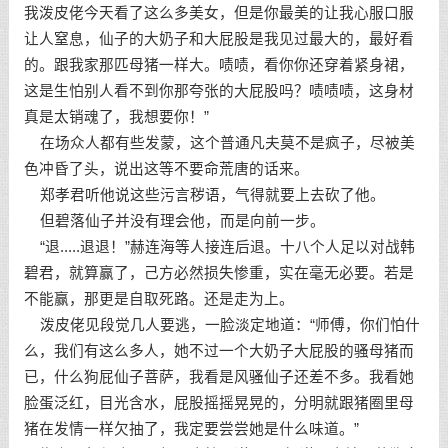
我泼皮佬今天看了这么多美女，但是你最美的让我心服口服
让人窒息，仙子的大奶子和大屁股是我见过最大的，最好看
的。跟我家那匹母猪一样大。啧啧，看你你还穿着紧身裙，
这是生怕别人看不到你那夸张的大屁股吗？啧啧啧，这身材
真是太销魂了，我想要你！”
在场众人都有些发蒙，这个普通凡夫莫不是疯子，尽被美
色冲昏了头，说出这等不要命荒唐的话来。
郑孝君听他说这些污言秽语，气得就要上去砍了他。
但碧落仙子并没有理会他，而是向前一步。
“退.....退退！”赫连海等人接连后退。十八个人足以对战韩
碧君，就算赢了，己方必然损失惨重，实在毫无必要。若是
不能赢，那更是自取死路。还是走为上。
泼皮佬见段觉几人要逃，一脸淡定地道：“师傅，你们怕什
么，我们有这么多人，她不过一个大奶子大屁股的骚母猪而
已，什么狗屁仙子菩萨，我看是风骚仙子还差不多。我看她
脸蛋泛红，目光含水，屁股摇摇晃晃的，分明就跟猪圈里母
猪在发情一样欠抽了，我定要尝尝她是什么味道。”