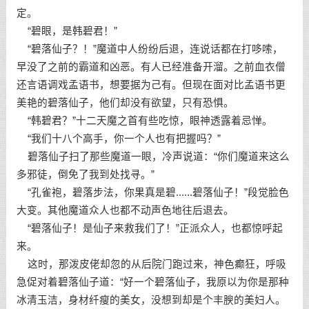
定。
“碧眼，是韩碧君！”
“碧落仙子？！”魔道中人纷纷后退，连说话都在打哆嗦，
早没了之前的霸道和凶恶。有人已经准备开溜。之前血衣僧
还言语调戏孟语书，想要据为己有。但现在面对比孟语书更
美艳的碧落仙子，他们却没有欲望，只有恐惧。
“韩碧君？”十二天魔之首有些吃惊，眼神透露着忌惮。
“我们十八个高手，你一个人也有把握吗？”
碧落仙子扫了那些魔道一眼，冷声说道：“你们魔道来这么
多邪徒，倒免了我到处找寻。”
“孔雀袍，碧落步法，你果真是碧......碧落仙子！”段觉脸色
大变。其他魔道众人也都不动声色地往后退去。
“碧落仙子！是仙子来救我们了！”正派众人，也都惊呼起
来。
这时，那泼皮佬却忽的从后院门跑过来，神色癫狂，呼吸
急促对着碧落仙子道：“好一个碧落仙子，我原以为你是那种
冰清玉洁，身材纤瘦的美女，没想到却是个丰腴的美妇人。