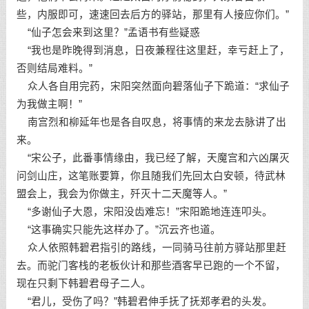
些，内服即可，速速回去后方的驿站，那里有人接应你们。”
“仙子怎会来到这里？”孟语书有些疑惑
“我也是昨晚得到消息，日夜兼程往这里赶，幸亏赶上了，
否则结局难料。”
众人各自用完药，宋阳突然面向碧落仙子下跪道：“求仙子
为我做主啊！”
南宫烈和柳延年也是各自叹息，将事情的来龙去脉讲了出
来。
“宋公子，此番事情缘由，我已经了解，天魔宫和六凶屠灭
问剑山庄，这笔账要算，你且随我们先回太白安顿，待武林
盟会上，我会为你做主，歼灭十二天魔等人。”
“多谢仙子大恩，宋阳没齿难忘！”宋阳跪地连连叩头。
“这事确实只能先这样办了。”沉云齐也道。
众人依照韩碧君指引的路线，一同骑马往前方驿站那里赶
去。而驼门客栈的老板伙计和那些酒客早已跑的一个不留，
现在只剩下韩碧君母子二人。
“君儿，受伤了吗？”韩碧君伸手抚了抚郑孝君的头发。