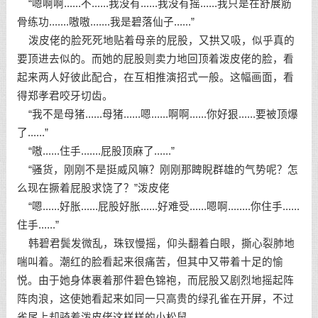
“嗯啊啊......不......我没有......我没有摇......我只是在舒展筋
骨练功.......嗷嗷.......我是碧落仙子......”
泼皮佬的脸死死地贴着母亲的屁股，又拱又吸，似乎真的
要顶进去似的。而她的屁股则卖力地回顶着泼皮佬的脸，看
起来两人好彼此配合，在互相推演招式一般。这幅画面，看
得郑孝君咬牙切齿。
“我不是母猪......母猪......嗯......啊啊......你好狠......要被顶爆
了......”
“嗷......住手.......屁股顶麻了......”
“骚货，刚刚不是挺威风嘛？刚刚那睥睨群雄的气势呢？怎
么现在撅着屁股求饶了？”泼皮佬
“嗯......好胀......屁股好胀......好难受......嗯啊........你住手......
住手......”
韩碧君鬓发微乱，珠钗慢摇，仰头翻着白眼，撕心裂肺地
喘叫着。潮红的脸看起来很痛苦，但其中又带着十足的愉
悦。由于她身体裹着那件碧色锦袍，而屁股又剧烈地摇起阵
阵肉浪，这使她看起来如同一只高贵的绿孔雀在开屏，不过
雀尾上却骑着泼皮佬这样样的小松鼠。