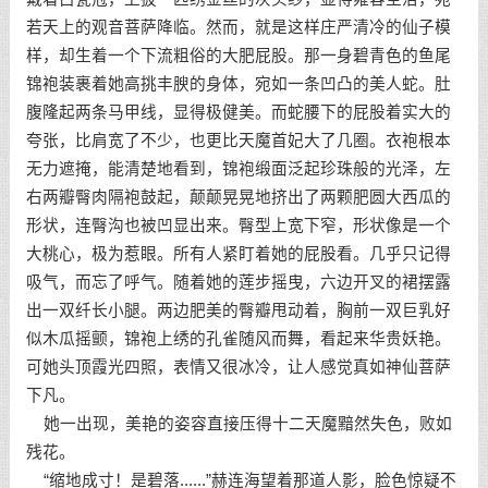
若天上的观音菩萨降临。然而，就是这样庄严清冷的仙子模
样，却生着一个下流粗俗的大肥屁股。那一身碧青色的鱼尾
锦袍装裹着她高挑丰腴的身体，宛如一条凹凸的美人蛇。肚
腹隆起两条马甲线，显得极健美。而蛇腰下的屁股着实大的
夸张，比肩宽了不少，也更比天魔首妃大了几圈。衣袍根本
无力遮掩，能清楚地看到，锦袍缎面泛起珍珠般的光泽，左
右两瓣臀肉隔袍鼓起，颠颠晃晃地挤出了两颗肥圆大西瓜的
形状，连臀沟也被凹显出来。臀型上宽下窄，形状像是一个
大桃心，极为惹眼。所有人紧盯着她的屁股看。几乎只记得
吸气，而忘了呼气。随着她的莲步摇曳，六边开叉的裙摆露
出一双纤长小腿。两边肥美的臀瓣甩动着，胸前一双巨乳好
似木瓜摇颤，锦袍上绣的孔雀随风而舞，看起来华贵妖艳。
可她头顶霞光四照，表情又很冰冷，让人感觉真如神仙菩萨
下凡。
她一出现，美艳的姿容直接压得十二天魔黯然失色，败如
残花。
“缩地成寸！是碧落......”赫连海望着那道人影，脸色惊疑不