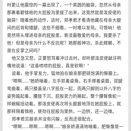
时更让他震惊的一幕出现了，一个黑圆的脑袋，忽然从母亲
那裹着碧锦袍的大屁股沟里拔了出来，这竟然就是泼皮佬的
脑袋！随着他的动作，这时，郑孝君才看清他藏在母亲大腿
间的后背和矮腿，这些不细看，一时难以发现。可恨呐！他
竟然将头埋进母亲的屁股里。亵渎最敬爱的母亲。我要杀了
他！但是母亲为什么不反抗呢？她那般神功，杀此螳螂，不
是在反掌之间吗？
他又急又怒，正要怒骂着冲过去时。却听那泼皮佬龇牙咧
嘴地说道：“这香喷喷的屁股，真是软啊！”
说着，他手掌发力，猛地拍在娘亲那肥硕饱满的臀瓣上。
“嗯啊......”她娇喘着，左手抓着桌角，右手撑着桌面，双腿
弯曲着，两只膝盖呈八字抵在一起，而两只脚则以外八字的
姿势踮起着，腰肢下沉，屁股卖力的撅起，整个腰臀像蛇一
样蜿蜒扭动着。那泼皮佬再次将头狠狠地顶在她屁股上，就
那样隔着锦袍，使劲往屁股沟里拱，一边拱，还一边嗅。
郑孝君见娘亲并没有闪躲，反而还很配合。
“嗯啊......嗯啊......嗯啊......”娘亲娇滴滴地喘着，肥臀像是一