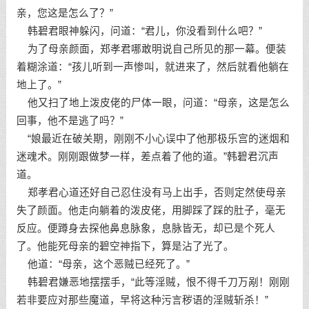
亲，您这是怎么了？”
韩碧君眼神躲闪，问道：“君儿，你没看到什么吧？”
为了母亲颜面，郑孝君哪敢明说自己所见的那一幕。便装
着糊涂道：“孩儿听到一声惨叫，就进来了，然后就看他躺在
地上了。”
他又扫了地上泼皮佬的尸体一眼，问道：“母亲，这是怎么
回事，他不是逃了吗？”
“娘最近在破关期，刚刚不小心误中了他那极乐宫的迷烟和
迷魂术。刚刚跟做梦一样，差点着了他的道。”韩碧君沉声
道。
郑孝君心道还好自己忍住没有马上出手，否则定然使母亲
失了颜面。他走向躺着的泼皮佬，用脚踩了踩的肚子，毫无
反应。便蹲身去探他鼻息脉象，息脉皆无，却已是个死人
了。他能死母亲的碧空神指下，算是沾了光了。
他道：“母亲，这个恶贼已经死了。”
韩碧君嫌恶地摆摆手，“此等淫贼，恨不得千刀万剐！刚刚
若非要应对那些魔道，早将这种污言秽语的淫贼斩杀！”