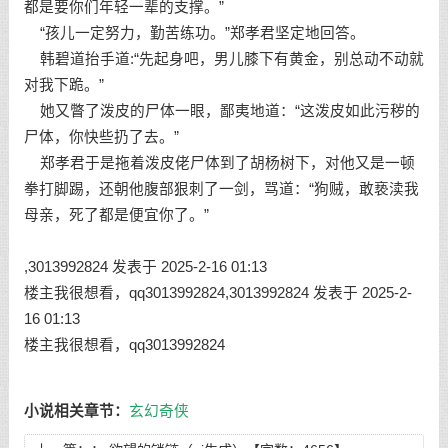
都是要你们年轻一辈的支撑。”
“孩儿一定努力，勤苦练功。”郑孝君坚定地回答。
韩碧道抬手道:“先起身吧，男儿膝下有黄金，别总动不动就
对我下跪。”
她又瞥了泼皮的尸体一眼，鄙夷地道：“这泼皮如此污秽的
尸体，你快些扔了去。”
郑孝君于是拖着泼皮佬尸体到了胡杨树下，对他又是一顿
拳打脚踢，还朝他腹部狠刺了一剑，骂道：“狗贼，敢亵渎我
母亲，死了都是便宜你了。”
,3013992824 发表于 2025-2-16 01:13
楼主我很想看，qq3013992824,3013992824 发表于 2025-2-
16 01:13
楼主我很想看，qq3013992824
小说相关章节：
玄幻奇侠