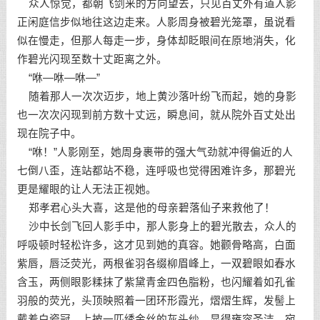
众人惊觉，都朝飞剑来的方向望去，只见百丈外有道人影
正闲庭信步似地往这边走来。人影周身被碧光笼罩，虽说看
似在慢走，但那人每走一步，身体却眨眼间在原地消失，化
作碧光闪现至数十丈距离之外。
“咻—咻—咻—”
随着那人一次次迈步，地上黄沙落叶纷飞而起，她的身影
也一次次闪现到前方数十丈远，瞬息间，就从院外百丈处出
现在院子中。
“咻！”人影刚至，她周身裹带的强大气劲就冲得偏近的人
七倒八歪，连站都站不稳，连呼吸也觉得困难许多，那碧光
更是耀眼的让人无法正视她。
郑孝君心头大喜，这是他的母亲碧落仙子来救他了！
沙中长剑飞回人影手中，那人影身上的碧光散去，众人的
呼吸顿时轻松许多，这才见到她的真容。她颧骨略高，白面
紫唇，唇泛荧光，两根雀羽各缀柳眉峰上，一双碧眼如春水
含玉，两侧眼影糅抹了紫黛青金四色脂粉，也闪耀着如孔雀
羽般的荧光，头顶映照着一团环形霞光，熠熠生辉，发髻上
戴着白瓷冠，上披一匹绣金丝的灰头纱，显得雍容圣洁，宛