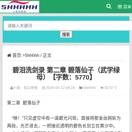
菜单
搜索
首页
>
5hhhhh
/ 正文
碧泪洗剑录 第二章 碧落仙子（武学绿
母）【字数：5770】
小说：
玄幻奇侠
2026-05-12 06:29
5hhhhh
9270 ℃
第二章 碧落仙子
“咻！”只见虚空中有一道碧光闪现，直接将那金丝网斩为
两段，光芒退去，一把接近透明的碧色长剑立在黄沙中。