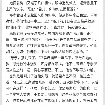
她抚着胸口又喘了几口粗气，眼中迷乱敛去，逐渐恢复了
庄严的仪态。问道：“君儿，你为何去而复返？”
郑孝君这才想起回来所为何事。便从怀中拿出锦盒，单膝
跪地，恭敬地双手奉上，道：“孩儿前几日在雪玉峰采摘到一
株“仙玉莲”，此物驻颜养身，百毒难侵，特献给娘亲。”
韩碧君并没有接过盒子，神情忽然变得严厉起来，正声
道：“雪玉峰何其凶险？！仙玉莲可是生长在悬崖峭壁之上，
想要采到它，往往要冒着九死一生，你竟敢擅自做主，如此
冒险，为娘生你养你，不是让你做这些阿谀之事的。”
“母亲，孩儿错了。”郑孝君噗通一声跪下，不敢看她的
脸，感觉被冷水浇头，浑身都在颤抖。他不过是想在母亲诞
辰来临之前，送一份心意而已。不过，他也不敢再去辩解。
也许是看到儿子这般失落，韩碧君有些不忍，接过盒子
道：“不过还是谢谢君儿的一番心意，这次娘就收下了。以后
可不许这样了。孝君，你要知道，你是郑家唯一的血脉，是
一个堂堂大丈夫，不要整天就想着用这些花花草草去取悦别
人，你要把心思都花在武学修炼上，道德修养上，将来太白