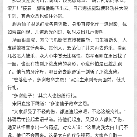
那泼皮还要再出言调戏，段觉怒骂道：“胡言乱语的家伙，
滚开！”接着一脚将他踢飞出去。自己则拔腿就使轻功往大漠
里逃，其余众恶也纷往外逃。
碧落仙子眼见群魔各自逃散，身形直接化作一道碧影，犹
如雷霆闪现，几道碧光闪过，顿时发出几声惨叫。
场面很血腥，索命飞爪断觉直接被腰斩，书生被断头，人
皮绣娘被立劈两半。其他人，碧落仙子并未再去追杀。看到
几名恶人被杀，众人心中觉无比痛快。郑孝君则在周围找了
一圈，也没有找到那泼皮佬的身影，心道他怕是已趁乱跑
了。他气的牙痒痒，哪日必去鹿野镇一剑斩了那泼皮佬。
“碧落仙子，多谢救命之恩！”沉宗主来到母亲面前，低头
行礼。
“多谢仙子！”其余人也纷纷行礼。
宋阳直接下跪道：“多谢仙子救命之恩。”
“大家都受了不轻的伤，都速速起来吧，不必这般拘礼。”
韩碧君忙拉起孟语书道。待他们起身，又见众人都负了伤，
她又从怀里拿出一包药瓶，对众人道：“这里离我太白山门不
远，他们不会再来。这是太白的疗伤秘药，大家各自取一