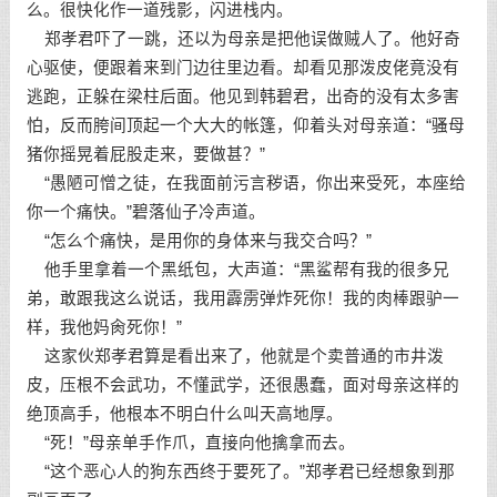
么。很快化作一道残影，闪进栈内。
郑孝君吓了一跳，还以为母亲是把他误做贼人了。他好奇
心驱使，便跟着来到门边往里边看。却看见那泼皮佬竟没有
逃跑，正躲在梁柱后面。他见到韩碧君，出奇的没有太多害
怕，反而胯间顶起一个大大的帐篷，仰着头对母亲道：“骚母
猪你摇晃着屁股走来，要做甚？”
“愚陋可憎之徒，在我面前污言秽语，你出来受死，本座给
你一个痛快。”碧落仙子冷声道。
“怎么个痛快，是用你的身体来与我交合吗？”
他手里拿着一个黑纸包，大声道：“黑鲨帮有我的很多兄
弟，敢跟我这么说话，我用霹雳弹炸死你！我的肉棒跟驴一
样，我他妈肏死你！”
这家伙郑孝君算是看出来了，他就是个卖普通的市井泼
皮，压根不会武功，不懂武学，还很愚蠢，面对母亲这样的
绝顶高手，他根本不明白什么叫天高地厚。
“死！”母亲单手作爪，直接向他擒拿而去。
“这个恶心人的狗东西终于要死了。”郑孝君已经想象到那