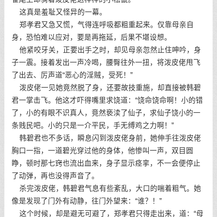
这真是羞耻又怪异的一幕。
郑孝君又急又慌，气得连呼吸都粗重起来。仅靠母亲自
身，恐怕难以应对，要是再拖延，后果不堪设想。
他紧咬牙关，正要出手之时，却见母亲忽然止住呻吟，身
子一震。接着发出一声冷喝，腰臀往外一扭，将泼皮佬甩飞
了出去、厉声道“恶心的淫贼，受死！”
泼皮佬一见她竟然脱了身，还要故技重施，却直接被韩碧
君一掌击飞。他这才吓得嘴里求饶道：“饶命饶命啊！小的错
了，小的有眼不识真人，竟然亵渎了仙子，求仙子饶小的一
条贱民吧。小的只是一介平民，手无缚鸡之力啊！”
韩碧君也不多话，瞬息闪到泼皮佬身前，她伸手往泼皮佬
胸口一指，一道碧光穿过他的身体，他惨叫一声，双目圆
睁，顿时那七窍也流出血来，身子显示痉挛，不一会便停止
了动弹，再也没得声音了。
杀完泼皮佬，韩碧君气息有些紊乱，大口的喘着粗气。她
像是发现了门外有动静，往门外望来：“谁？！”
这个时候，却是避无可避了，郑孝君只得走出来，道：“母