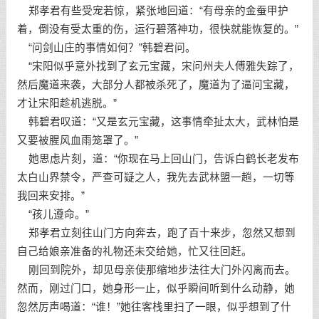
郑孝君有些受宠若惊，紧张地回道：“有母亲的金蚕甲护
着，倒没有受太重的伤，运行碧落神功，很快就能恢复的。”
“问剑山庄的事情如何？”韩碧君问。
“宋阳似乎意外找到了玄元宝藏，宋问州夫人傅雅失踪了，
然后魔道来袭，大部分人都被杀死了，魔道为了逼问宝藏，
才让宋阳趁机逃脱。”
韩碧君叹道：“又是玄元宝藏，这事情牵扯太大，武林怕是
又要被腥风血雨笼罩了。”
她思虑片刻，道：“你现在马上回山门，告诉白鹤长老发布
太白山界禁令，严查可疑之人，我先去武林盟一趟，一切等
我回来安排。”
“孩儿遵命。”
郑孝君立刻往山门方向奔去，跑了百十来步，忽然又想到
自己给娘亲准备的礼物还未交给她，忙又往回赶。
刚回到院外，却见母亲使那缩地步法往大门外闪离而去。
然而，刚过门口，她身形一止，似乎瞬间听到什么动静，她
忽然厉声喝道：“谁！”她往客栈里扫了一眼，似乎想到了什