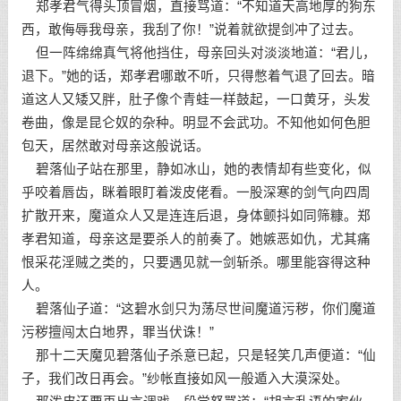
郑孝君气得头顶冒烟，直接骂道：“不知道天高地厚的狗东
西，敢侮辱我母亲，我刮了你！”说着就欲提剑冲了过去。
但一阵绵绵真气将他挡住，母亲回头对淡淡地道：“君儿，
退下。”她的话，郑孝君哪敢不听，只得憋着气退了回去。暗
道这人又矮又胖，肚子像个青蛙一样鼓起，一口黄牙，头发
卷曲，像是昆仑奴的杂种。明显不会武功。不知他如何色胆
包天，居然敢对母亲这般说话。
碧落仙子站在那里，静如冰山，她的表情却有些变化，似
乎咬着唇齿，眯着眼盯着泼皮佬看。一股深寒的剑气向四周
扩散开来，魔道众人又是连连后退，身体颤抖如同筛糠。郑
孝君知道，母亲这是要杀人的前奏了。她嫉恶如仇，尤其痛
恨采花淫贼之类的，只要遇见就一剑斩杀。哪里能容得这种
人。
碧落仙子道：“这碧水剑只为荡尽世间魔道污秽，你们魔道
污秽擅闯太白地界，罪当伏诛！”
那十二天魔见碧落仙子杀意已起，只是轻笑几声便道：“仙
子，我们改日再会。”纱帐直接如风一般遁入大漠深处。