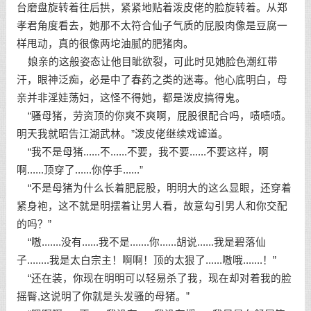
台磨盘旋转着往后拱，紧紧地贴着泼皮佬的脸旋转着。从郑
孝君角度看去，她那不太符合仙子气质的屁股肉像是豆腐一
样甩动，真的很像两坨油腻的肥猪肉。
娘亲的这般姿态让他目眦欲裂，可此时见她脸色潮红带
汗，眼神泛痴，必是中了春药之类的迷毒。他心底明白，母
亲并非淫娃荡妇，这怪不得她，都是泼皮搞得鬼。
“骚母猪，劳资顶的你爽不爽啊，屁股很配合吗，啧啧啧。
明天我就昭告江湖武林。”泼皮佬继续戏谑道。
“我不是母猪......不......不要，我不要......不要这样，啊
啊......顶穿了......你停手......”
“不是母猪为什么长着肥屁股，明明大的这么显眼，还穿着
紧身袍，这不就是明摆着让男人看，故意勾引男人和你交配
的吗？”
“嗷.......没有......我不是.......你......胡说......我是碧落仙
子........我是太白宗主！啊啊！顶的太狠了......嗷哦.......！”
“还在装，你现在明明可以轻易杀了我，现在却对着我的脸
摇臀,这说明了你就是头发骚的母猪。”