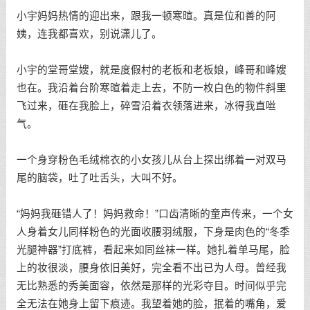
小宇妈妈热情的迎出来，跟我一顿寒暄。真是位和善的阿
姨，连我都喜欢，别说潇儿了。
小宇的堂哥堂嫂，就是度假村的老板和老板娘，峰哥和峰嫂
也在。我沿着台阶寒暄着走上去，不防一枚白色的物件斜里
飞过来，砸在我脸上，碎雪沿着衣领落进来，冰得我直咝
气。
一个身穿粉色毛绒棉衣的小女孩儿从台上探出绑着一对双马
尾的脑袋，吐了吐舌头，大叫不好。
“妈妈我砸错人了！妈妈救命！”口齿清晰的童声传来，一个女
人身着女儿同样粉色的光面收腰羽绒服，下身是肉色的“冬季
光腿神器”打底裤，看起来如同丝袜一样。她扎着单马尾，脸
上的妆很淡，腰身依旧美好，完全看不出已为人母。曾经我
无比熟悉的秀美面容，依然是那样的光彩夺目。时间似乎完
全无法在她身上留下痕迹。我望着她的脸，抿着的嘴角，爱