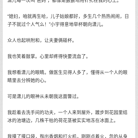
潇儿每一次叫“爸妈”，都像是狠狠地用针扎在我的心上。
“媳妇，咱就再生哈，儿子姑娘都好，多生几个热热闹闹，日
子不就过个人气么！”小宇得意地举杯朝向潇儿。
众人也起哄附和，让夫妻俩碰杯。
我也笑着鼓掌。心里却疼得快要流血了。
我想看潇儿的眼睛。做医生见得人多了，懂得从一个人的眼
睛里去分辨她的心。
可是潇儿的眼神从未朝我这面瞥过。
我趁着去洗手间的功夫，一个人来到屋外，踱步到花园里结
冰的池塘边，几株干枯的荷花茎被实实地冻在冰面上。
我摸了摸口袋，掏出香烟和打火机，刚刚点着火，忽的从身