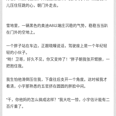
儿压住狂跳的心，朝门外走去。
雪地里，一辆黑色的奥迪A8以端庄沉稳的气势，稳稳当当趴
在门外的空地上。
一个胖子站在车边，正跟晓瞳说话，驾驶座上是一个年纪轻
轻的小伙子。
“哟！卫哥，好久不见，你又变帅了！”胖子朝我张开臂膀，一
把抱住我。
我生怕他滑倒压住我，下盘往后支开一个角度。这时候我才
看清，小宇那熟悉的五官挤在圆圆的胖脸中间。
“干，你他妈的怎么搞成这样？”我大吃一惊，小宇估计能有二
百斤重了。