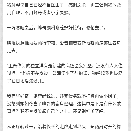
我解释说自己已经不当医生了，感谢之余，再三强调我的费
用自理，不用峰哥或者小宇关照。
一阵寒暄之后，峰哥嘱咐晓瞳好好接待，便忙去了。
晓瞳执意推动我的行李箱，沿着铺着崭新地毯的走廊往客房
走去。
“卫哥你订的独立洋房是新建的高级温泉别墅，还没有人入住
过呢。”老板不在身边，晓瞳便少了些拘谨，称呼起我也恢复
了往日地活泼劲儿。
我有些好奇，她曾经说过，还完债务就不打算再做小姐了，
没想到她如今当了峰哥的客房经理，这其中是不是有什么故
事呢？我不禁嘲笑起自己的八卦。还是别打听了吧。
从正厅转过来，沿着长长的走廊走到尽头，是两扇对开的橡