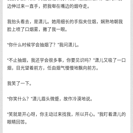
边伸过来一直手，把我啣在嘴边的烟夺走。
我抬头看去，是潇儿。她用细长的手指夹住烟，娴熟地朝我
脸上喷了口烟雾，撇了我一眼。
“你什么时候学会抽烟了？”我问潇儿。
“不止抽烟，我还学会很多事，你要见识吗？”潇儿又吸了一口
烟，目光望着前方，任由烟气慢慢地飘向前方。
我笑了一下。
“你笑什么？”潇儿眉头微蹙，故作冷漠地说。
“笑就是开心呀，你主动过来找我，所以开心。”我盯着潇儿的
眼睛回答。