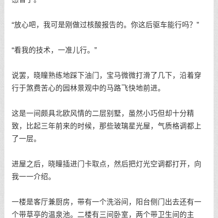
“放心吧，我可是刚做过核酸报告的。你这后驱车能行吗？”
“看我的技术，一准儿行。”
说罢，晓瞳熟练地踩下油门，宝马微微打滑了几下，沿着穿
行于煞费苦心的园林景观中的马路飞快地前进。
这是一间颇具北欧风情的二层别墅，虽然小巧但却十分精
致，比起三年前来的时候，那些玻璃星光屋，气质格调都上
了一层。
进屋之后，晓瞳插进门卡取点，然后把灯光空调都打开，向
我一一介绍。
一楼是客厅兼厨房，带有一个洗浴间，阳台侧门出去还有一
个带草亭的温泉池。二楼有三间卧室，两个带卫生间的主