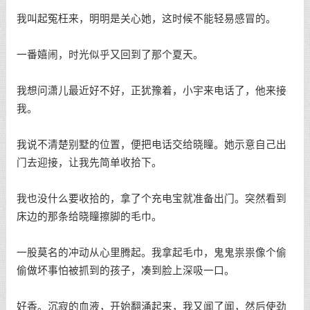
我叫起冤枉来，明明是关心她，这时候不能轻易感冒的。
一番嬉闹，时光似乎又回到了那个夏天。
我想问潇儿最近好不好，正犹豫着，小宇来电话了，他来接
我。
我说不清楚别墅的位置，便把电话交给晓瞳。她示意自己出
门去迎接，让我先简单收拾下。
我也没什么要收拾的，拿了个充电宝就准备出门。突然看到
床边的那条给晓瞳擦脚的毛巾。
一股莫名的冲动从心里腾起。我拿起毛巾，鬼鬼祟祟像个偷
偷做坏事怕被抓到的孩子，凑到脸上深吸一口。
好香。沉寂的血液，开始翻涌起来，我又闻了闻，然后使劲