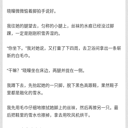
晓瞳微微惦着脚拍手说好。
我往她的腿望去，匀称的小腿上，丝袜的水痕已经没过脚
踝，一定是刚刚积雪弄湿的。
“你坐下。”我对她说，又打量了下四周，去卫浴间拿出一条崭
新的白毛巾。
“干嘛？”晓瞳坐在床边，两腿并拢在一侧。
我蹲下去，先抬起她的一只脚，脱下黑色高跟鞋，果然鞋子
里都是融化的雪水。
我先用毛巾仔细地擦拭她脚上的丝袜，然后再擦另一只。最
后把鞋里的雪水也擦掉，拿去用吹风机烘干。