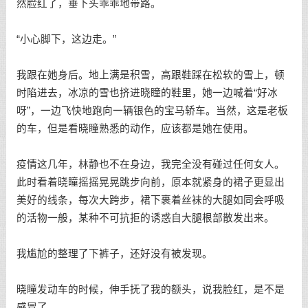
然脸红了，垂下头乖乖地带路。
“小心脚下，这边走。”
我跟在她身后。地上满是积雪，高跟鞋踩在松软的雪上，顿
时陷进去，冰凉的雪也挤进晓瞳的鞋里，她一边喊着“好冰
呀”，一边飞快地跑向一辆银色的宝马轿车。当然，这是老板
的车，但是看晓瞳熟悉的动作，应该都是她在使用。
疫情这几年，林静也不在身边，我完全没有碰过任何女人。
此时看着晓瞳摇摇晃晃跳步向前，原本就紧身的裙子更显出
美好的线条，每次大跨步，裙下裹着丝袜的大腿如同会呼吸
的活物一般，某种不可抗拒的诱惑自大腿根部散发出来。
我尴尬的整理了下裤子，还好没有被发现。
晓瞳发动车的时候，伸手抚了我的额头，说我脸红，是不是
感冒了。