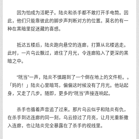
因为怕成为活靶子。陆炎和杀手都不敢打开手电筒。因
此，他们只能靠彼此的脚步声判断对方的位置。莫名的有一
种在黑暗里捉迷藏的喜感。
抵达五楼后，陆炎跑向悬空的连廊，打算从北楼逃走。
此时，一片乌云飘过，遮住了月光，令连廊陷入了更深的黑
暗之中。
“咣当”一声，陆炎不慎踢到了一个倒在地上的文件柜。。
「妈的！」陆炎心里暗骂，偏偏这时候没有了月光。他站起
身，又走了几步。随即，更多的“咣当”声接连响起。
杀手也循着声音追了过来。那片乌云似乎和陆炎有仇，
在杀手到达连廊的同一刻，乌云掠过了月亮，让月光重新撒
入连廊，也让陆炎完全暴露在了杀手的视线里。