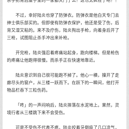
杀手把背后屋子里的一家都灭门了么？这也太疯狂了吧？！
不过，幸好陆炎也穿了防弹衣。防弹衣是他白天专门去
绅士俱乐部买的。但即使有防弹衣保护，他还是受了伤，后
背又湿又粘的。来不及疗伤，陆炎掏出手枪，向着身后开了
三枪，试图阻止杀手冲出来补枪。
开完枪，陆炎强忍着疼痛站起身，跑向楼梯。但是枪伤
的疼痛让他跑得很慢。而杀手正在快速地靠近。
陆炎意识到自己很可能跑不掉了。他心一横，撞开了走
廊尽头的窗户，从三楼一跃而下。在跃下的一瞬间，他打开
物品栏吞下三粒伤药。
「咚」的一声闷响后，陆炎摔落在水泥地上。果然，灵
境行者从三楼跳下来不会受伤。
可是不受伤不代表不疼。陆炎咬着牙倒吸了几口凉气，