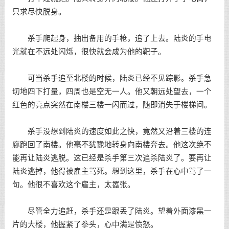
只求尽快脱身。
杀手爬起身，抽出备用的手枪，追了上去。陆炎的手电
光就在不远处闪烁，很快就会成为他的靶子。
可当杀手追至北楼的时候，陆炎已经不见踪影。杀手急
切地四下打量，四周也是空无一人。他又朝远处望去，一个
红色的亮点突然在南楼三楼一闪而过，随即消失于楼梯间。
杀手没想到陆炎的速度如此之快，竟然又沿着三楼的连
廊跑回了南楼。他毫不犹豫地转身向南楼奔去。他这次绝不
能再让陆炎逃脱。这已经是杀手第三次追杀陆炎了。要再让
陆炎逃掉，他得被雇主骂死。想到这里，杀手在心中骂了一
句。他很不喜欢这个雇主，太嚣张。
尽管全力追赶，杀手还是跟丢了陆炎。望着外面漆黑一
片的大楼，他握紧了拳头，心中满是愤怒。