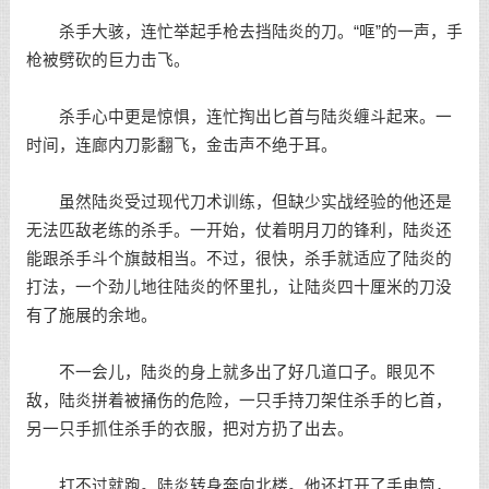
杀手大骇，连忙举起手枪去挡陆炎的刀。“哐”的一声，手
枪被劈砍的巨力击飞。
杀手心中更是惊惧，连忙掏出匕首与陆炎缠斗起来。一
时间，连廊内刀影翻飞，金击声不绝于耳。
虽然陆炎受过现代刀术训练，但缺少实战经验的他还是
无法匹敌老练的杀手。一开始，仗着明月刀的锋利，陆炎还
能跟杀手斗个旗鼓相当。不过，很快，杀手就适应了陆炎的
打法，一个劲儿地往陆炎的怀里扎，让陆炎四十厘米的刀没
有了施展的余地。
不一会儿，陆炎的身上就多出了好几道口子。眼见不
敌，陆炎拼着被捅伤的危险，一只手持刀架住杀手的匕首，
另一只手抓住杀手的衣服，把对方扔了出去。
打不过就跑。陆炎转身奔向北楼。他还打开了手电筒，