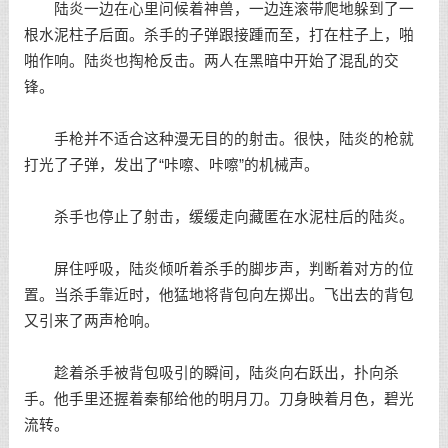
陆炎一边在心里问候着神兽，一边连滚带爬地躲到了一
根水泥柱子后面。杀手的子弹跟接踵而至，打在柱子上，啪
啪作响。陆炎也掏枪反击。两人在黑暗中开始了混乱的交
锋。
手枪并不适合这种漫无目的的射击。很快，陆炎的枪就
打光了子弹，发出了“咔嚓、咔嚓”的机械声。
杀手也停止了射击，缓缓走向藏匿在水泥柱后的陆炎。
屏住呼吸，陆炎倾听着杀手的脚步声，判断着对方的位
置。当杀手靠近时，他猛地将背包向左掷出。飞出去的背包
又引来了两声枪响。
趁着杀手被背包吸引的瞬间，陆炎向右跃出，扑向杀
手。他手里还握着秦郁给他的明月刀。刀身映着月色，碧光
流转。