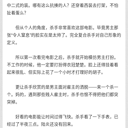
中二式的装。哪有这么抗揍的人？还穿着西装去打架，不怕
扯着蛋么？
但从个人的角度，杀手非常喜欢这部电影。毕竟男主那
张“令人窒息”的脸实在是太帅了。完全复合杀手对自己形象的
定义。
所以第一次看完电影之后，杀手就开始模仿男主打扮。
不工作的时候，他一定要打扮得衣冠楚楚。脸上还得挂着看
起来很乱、但实际上花了一个小时才打理好的胡子。
更让杀手欣赏的是男主面对雇主的洒脱——来一个杀一
个。妈的，遇到那些贱人雇主时，杀手也恨不得把他们都突
突掉。
好看的电影能让时间过得飞快。杀手看了一下手表，已
经过了半夜三点。陆炎还没有回来。