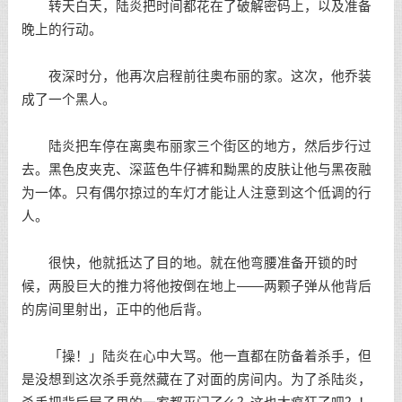
转天白天，陆炎把时间都花在了破解密码上，以及准备
晚上的行动。
夜深时分，他再次启程前往奥布丽的家。这次，他乔装
成了一个黑人。
陆炎把车停在离奥布丽家三个街区的地方，然后步行过
去。黑色皮夹克、深蓝色牛仔裤和黝黑的皮肤让他与黑夜融
为一体。只有偶尔掠过的车灯才能让人注意到这个低调的行
人。
很快，他就抵达了目的地。就在他弯腰准备开锁的时
候，两股巨大的推力将他按倒在地上——两颗子弹从他背后
的房间里射出，正中的他后背。
「操！」陆炎在心中大骂。他一直都在防备着杀手，但
是没想到这次杀手竟然藏在了对面的房间内。为了杀陆炎，