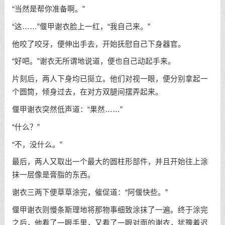
“当然是帮你准备啊。”
“这……”偃甲谢衣脸上一红，“我自己来。”
他咬了咬牙，便伸出手去，开始抚慰自己下身器官。
“好吧。”谢衣无所谓地说道，便也自己动起手来。
片刻后，两人下身均已挺立。他们对视一眼，便分别拿起一
个圆筒，倾身过去，在对方双腿间摆弄起来。
偃甲谢衣突然低声道：“果然……”
“什么？”
“不，没什么。”
最后，两人又取出一个最大的圆柱形部件，并且开始往上涂
抹一层像是膏脂的东西。
谢衣三两下便草草涂完，催促道：“阿偃快些。”
偃甲谢衣则慢条斯理地将那物事细致涂抹了一遍。终于涂完
之后，他看了一眼手里，又看了一眼对面的谢衣，犹豫着迟