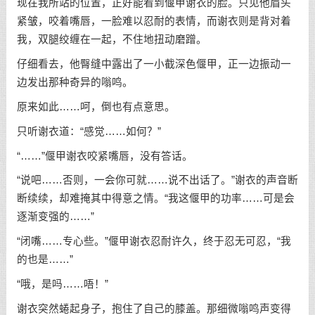
现在我所站的位置，正好能看到偃甲谢衣的脸。只见他眉头
紧皱，咬着嘴唇，一脸难以忍耐的表情，而谢衣则是背对着
我，双腿绞缠在一起，不住地扭动磨蹭。
仔细看去，他臀缝中露出了一小截深色偃甲，正一边振动一
边发出那种奇异的嗡鸣。
原来如此……呵，倒也有点意思。
只听谢衣道：“感觉……如何？”
“……”偃甲谢衣咬紧嘴唇，没有答话。
“说吧……否则，一会你可就……说不出话了。”谢衣的声音断
断续续，却难掩其中得意之情。“我这偃甲的功率……可是会
逐渐变强的……”
“闭嘴……专心些。”偃甲谢衣忍耐许久，终于忍无可忍，“我
的也是……”
“哦，是吗……唔！”
谢衣突然蜷起身子，抱住了自己的膝盖。那细微嗡鸣声变得