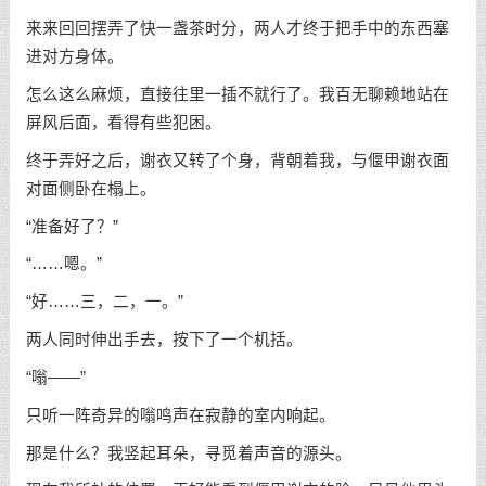
来来回回摆弄了快一盏茶时分，两人才终于把手中的东西塞
进对方身体。
怎么这么麻烦，直接往里一插不就行了。我百无聊赖地站在
屏风后面，看得有些犯困。
终于弄好之后，谢衣又转了个身，背朝着我，与偃甲谢衣面
对面侧卧在榻上。
“准备好了？”
“……嗯。”
“好……三，二，一。”
两人同时伸出手去，按下了一个机括。
“嗡——”
只听一阵奇异的嗡鸣声在寂静的室内响起。
那是什么？我竖起耳朵，寻觅着声音的源头。