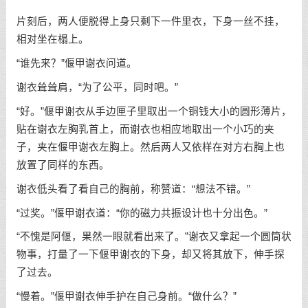
片刻后，两人便脱得上身只剩下一件里衣，下身一丝不挂，
相对坐在榻上。
“谁先来？”偃甲谢衣问道。
谢衣耸耸肩，“为了公平，同时吧。”
“好。”偃甲谢衣从手边匣子里取出一个铜钱大小的圆形薄片，
贴在谢衣左胸乳首上，而谢衣也相应地取出一个小巧的夹
子，夹在偃甲谢衣左胸上。然后两人又依样在对方右胸上也
放置了同样的东西。
谢衣低头看了看自己的胸前，称赞道：“想法不错。”
“过奖。”偃甲谢衣道：“你的磁力共振设计也十分出色。”
“不愧是阿偃，果然一眼就看出来了。”谢衣又拿起一个圆筒状
物事，打量了一下偃甲谢衣的下身，却又将其放下，伸手探
了过去。
“慢着。”偃甲谢衣伸手护在自己身前。“做什么？”