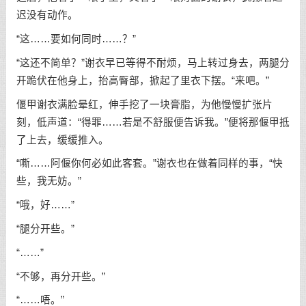
迟没有动作。
“这……要如何同时……？”
“这还不简单？”谢衣早已等得不耐烦，马上转过身去，两腿分
开跪伏在他身上，抬高臀部，掀起了里衣下摆。“来吧。”
偃甲谢衣满脸晕红，伸手挖了一块膏脂，为他慢慢扩张片
刻，低声道：“得罪……若是不舒服便告诉我。”便将那偃甲抵
了上去，缓缓推入。
“嘶……阿偃你何必如此客套。”谢衣也在做着同样的事，“快
些，我无妨。”
“哦，好……”
“腿分开些。”
“……”
“不够，再分开些。”
“……唔。”