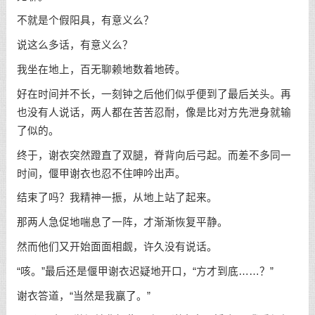
不就是个假阳具，有意义么？
说这么多话，有意义么？
我坐在地上，百无聊赖地数着地砖。
好在时间并不长，一刻钟之后他们似乎便到了最后关头。再
也没有人说话，两人都在苦苦忍耐，像是比对方先泄身就输
了似的。
终于，谢衣突然蹬直了双腿，脊背向后弓起。而差不多同一
时间，偃甲谢衣也忍不住呻吟出声。
结束了吗？我精神一振，从地上站了起来。
那两人急促地喘息了一阵，才渐渐恢复平静。
然而他们又开始面面相觑，许久没有说话。
“咳。”最后还是偃甲谢衣迟疑地开口，“方才到底……？”
谢衣答道，“当然是我赢了。”