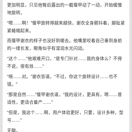
更加明显，只见他臀后露出的一截偃甲动了一动，开始缓慢
地旋转。
“嗯……啊！”偃甲旋转得越来越快，谢衣全身颤抖着，脚趾紧
紧蜷缩起来。
而偃甲谢衣的样子也没好到哪去。他嘴里咬着自己垂到身前
的一缕长发，眼角似乎有湿润水光闪动。
“这个……”他艰难开口，“是专门针对……我的身体么？不得
不说，很有效……”
“唔……对。”谢衣答道，“不过，你这个旋转设计……也不
错。”
“那是自然……”偃甲谢衣道，“我的设计，更具有，嗯……普
适性，更适合量产……”
“但是，我这个……啊，用户体验更好，只要，设计多种，型
号……”
无聊。